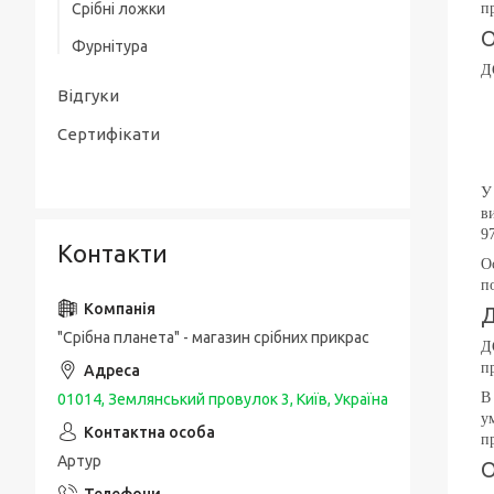
п
Срібні ложки
Товсті срібні браслети
Срібні чоловічі печатки / перстні з
О
Фурнітура
золотою накладкою
Чоловічі срібні браслети з золотом
Д
Упаковка та догляд за виробами
Срібні каблучки спаси і збережи
Відгуки
Шовкові браслети з срібними вставками
і застібкою
Сертифікати
У
в
9
Контакти
О
п
Д
"Срібна планета" - магазин срібних прикрас
Д
п
В
01014, Землянський провулок 3, Київ, Україна
у
п
Артур
О