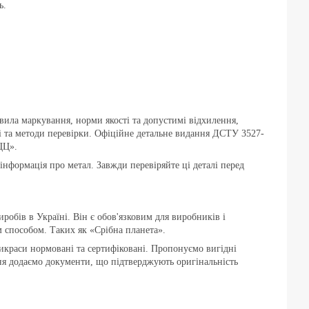
ь.
вила маркування, норми якості та допустимі відхилення,
ті та методи перевірки. Офіційне детальне видання ДСТУ 3527-
ЦЦ».
 інформація про метал. Завжди перевіряйте ці деталі перед
обів в Україні. Він є обов'язковим для виробників і
м способом. Таких як «Срібна планета».
икраси нормовані та сертифіковані. Пропонуємо вигідні
ння додаємо документи, що підтверджують оригінальність