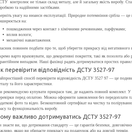
СТУ контролює не тільки склад металу, але й загальну якість виробу. Ста
бробкою та надійними застібками.
верніть увагу на нюанси експлуатації. Природне потемніння срібла — це 
оширюється на:
пошкодження через контакт з хімічними речовинами, парфумами;
вплив вологи;
механічні навантаження.
ласник повинен подбати про те, щоб уберегти прикрасу від негативного 
кремо варто враховувати, що декоративні покриття, такі як позолота або 
арантійним випадком. Наші фахівці радять дотримуватися простих правил 
к перевірити відповідність ДСТУ 3527-97
айпростіший спосіб перевірити відповідність ДСТУ 3527 97 — це подивит
еталу та його характеристики.
и рекомендуємо купувати прикраси там, де надають повний комплект. У 
еревірки перед оплатою. Можна оформити замовлення без передоплати та 
одаткові фото та відео. Безкоштовний сертифікат на чистку та полірува
расу та функціональність виробу.
ому важливо дотримуватись ДСТУ 3527-97
и знаєте ви, що дотримання стандарту — це гарантія безпеки, довговічно
ажливо, якщо ви обираєте прикрасу на подарунок або на довгий термін.