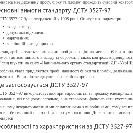
рикраса має державну пробу, бірку та пломбу, проходить суворий контрол
сновні вимоги стандарту ДСТУ 3527-97
СТУ 3527 97 був затверджений у 1998 році. Описує такі параметри:
склад сплаву;
допустимі відхилення;
маркування;
зовнішній вигляд прикрас.
 стандарті вказуються вимоги до проб дорогоцінних металів. Є також пра
имоги до зовнішнього вигляду та обробки, а також контроль відповіднос
7 слід шукати на сайті «Національного органу стандартизації ДП «УкрНІ
соблива увага приділяється пробі, наявності бирки та пломби, де вказана
окупкою. Вони підтверджують справжність прикраси.
е застосовується ДСТУ 3527-97
СТУ 3527-97 використовується при виробництві та продажу ювелірних вир
родавців, які працюють легально, а не створюють фальсифікати кустарни
 нашому інтернет-магазині ми співпрацюємо з виробниками, тому всі пр
мови, без економії на якості та за розумною ціною. До кожного замовле
рикраси.
собливості та характеристики за ДСТУ 3527-97