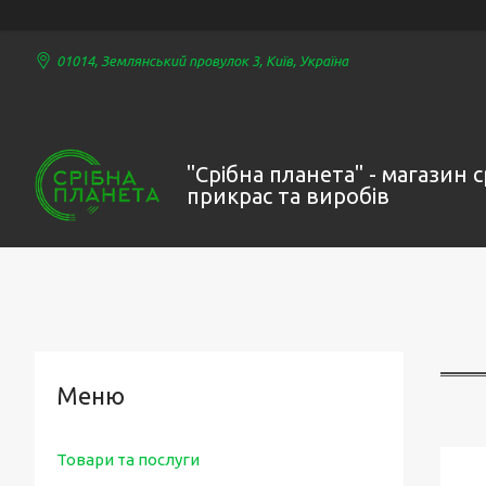
01014, Землянський провулок 3, Київ, Україна
"Срібна планета" - магазин 
прикрас та виробів
Товари та послуги