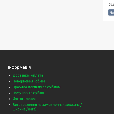
04.
Інформація
Доставка і оплата
Повернення і обмін
Правила догляду за сріблом
Чому чорніє срібло
Фотогалерея
Виготовлення на замовлення (довжина /
ширина / вага)