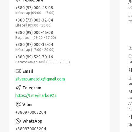
Д
о
+380 (97) 000-45-08
Київстар (09:00 - 17:00)
З
+380 (73) 003-32-04
п
Lifecell (09:00 - 20:00)
+380 (99) 000-45-08
Водафон (09:00 - 17:00)
+380 (97) 000-32-04
В
Київстар (17:00 - 20:00)
О
+380 (89) 529-70-16
г
Багатоканальний (09:00 - 20:00)
Я
Н
silverplanetolx@gmail.com
м
М
https://t.me/marko925
п
д
к
+380970003204
Ч
Ч
+380970003204
в