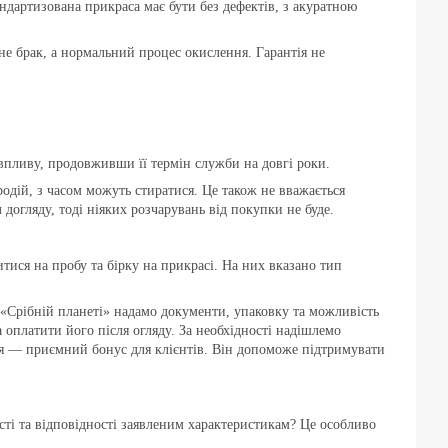
ндартизована прикраса має бути без дефектів, з акуратною
не брак, а нормальний процес окислення. Гарантія не
впливу, продовживши її термін служби на довгі роки.
родій, з часом можуть стиратися. Це також не вважається
догляду, тоді ніяких розчарувань від покупки не буде.
ися на пробу та бірку на прикрасі. На них вказано тип
«Срібній планеті» надамо документи, упаковку та можливість
оплатити його після огляду. За необхідності надішлемо
ння — приємний бонус для клієнтів. Він допоможе підтримувати
сті та відповідності заявленим характеристикам? Це особливо