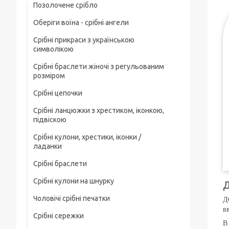
Позолочене срібло
Оберіги воїна - срібні ангели
Срібні прикраси з українською
символікою
Срібні браслети жіночі з регульованим
розміром
Срібні цепочки
Срібні ланцюжки з хрестиком, іконкою,
Чоловічі срібні цепочки
підвіскою
Позолочені срібні ланцюжки
Срібні кулони, хрестики, іконки /
Срібні цепочки з хрестиком
ладанки
Ювелірний шнурок зі срібним замком
Срібні ланцюжки з іконкою чи ладанкою
Срібні браслети
Срібні хрестики
Жіночі цепочки срібні
Позолочені срібні цепочки з хрестиком
Срібні кулони на шнурку
Чоловічі срібні браслети
Срібні підвіски
Д
чи іконкою (ладанкою)
Товсті срібні ланцюжки
Чоловічі срібні печатки
Д
Жіночі срібні браслети
Срібні іконки / ладанки
Срібні ланцюжки з кулонами / підвісками
Дитячі срібні цепочки
в
Срібні сережки
Чоловічі срібні печатки з чорним
Позолочені срібні браслети
В
каменем