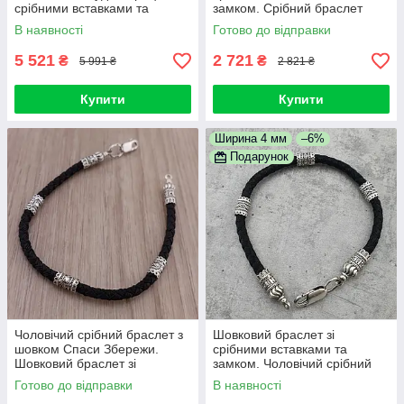
срібними вставками та
замком. Срібний браслет
замком. Чоловічий браслет
чоловічий з шовком "ИС ХС".
В наявності
Готово до відправки
Спаси і Збережи
3 мм / 21 см
5 521
2 721
₴
₴
5 991 ₴
2 821 ₴
Купити
Купити
Ширина 4 мм
–6%
Подарунок
Чоловічий срібний браслет з
Шовковий браслет зі
шовком Спаси Збережи.
срібними вставками та
Шовковий браслет зі
замком. Чоловічий срібний
срібними вставками та
браслет з шовком Спаси
Готово до відправки
В наявності
замком. Діаметр 3 мм / 21 см
Збережи. Діаметр 4 мм / 21