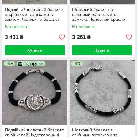
Подвійний шовковий браслет
Шовковий браслет зі
зі срібними вставками та
срібними вставками та
замком. Чоловічий браслет
замком. Чоловічий браслет
срібло 925 та шовк 3 мм. 21
Спаси і Збережи діаметр 4
В наявності
В наявності
розмір
мм
3 431
3 261
₴
₴
Купити
Купити
–8%
Подарунок
–4%
Подвійний шовковий браслет
Шовковий браслет зі
св Миколай Чудотворець зі
срібними вставками та