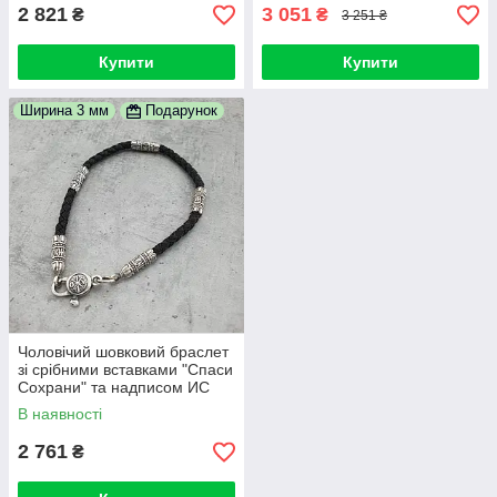
см
2 821
3 051
₴
₴
3 251 ₴
Купити
Купити
Ширина 3 мм
Подарунок
Чоловічий шовковий браслет
зі срібними вставками "Спаси
Сохрани" та надписом ИС
ХС, 3 мм, 20 см
В наявності
2 761
₴