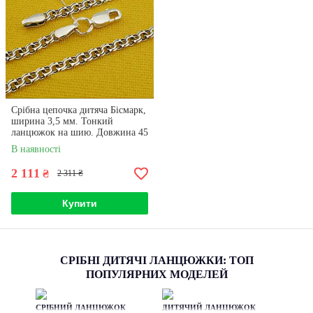
Срібна цепочка дитяча Бісмарк,
ширина 3,5 мм. Тонкий
ланцюжок на шию. Довжина 45
см
В наявності
2 111
₴
2 311 ₴
Купити
СРІБНІ ДИТЯЧІ ЛАНЦЮЖКИ: ТОП
ПОПУЛЯРНИХ МОДЕЛЕЙ
ло 925
Виготовлена із срібла 925
иробу -
проби, ланцюжок шириною
 2, 3 мм.
3,5 мм, довжиною 45-60
 залежно
см. Вага близько 7,5 гр,
СРІБНИЙ ЛАНЦЮЖОК
ДИТЯЧИЙ ЛАНЦЮЖОК
.
залежно від довжини.