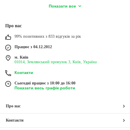
ЯКІР
БІСМАРК
Показати все
ДО КАТАЛОГУ
➔
Про нас
КУПИТИ ДИТЯЧУ СРІБНУ ЦЕПОЧКУ У
99% позитивних з 833 відгуків за рік
МАГАЗИНІ «СРІБНА ПЛАНЕТА»: ПЕРЕВАГИ
Працює з 04.12.2012
ДЛЯ КЛІЄНТА
м. Київ
01014, Землянський провулок 3, Київ, Україна
Контакти
ГАРАНТІЯ ЯКОСТІ
ЛОЯЛЬНІ ЦІНИ
Всі прикраси виготовляються із
На прикраси зі срібла
якісного срібла 925 проби,
встановлені доступні та вигідні
Сьогодні працює з 10:00 до 16:00
мають бирку зі штампом ВТК,
ціни, без переплат, завдяки
пробу ДПС, пломбу. Магазин
нашій прямій співпраці з
Показати весь графік роботи
надає офіційну гарантію на
виробниками та продажам без
вироби – 14 днів на шарнірні
посередників, через інтернет
з'єднання, 1 рік на цілісність
ланки
Про нас
Контакти
ПРОГРАМА ЛОЯЛЬНОСТІ
КОНСУЛЬТАЦІЇ ФАХІВЦІВ