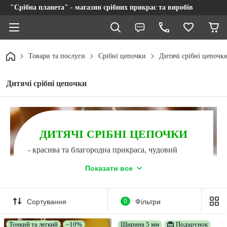
"Срібна планета" - магазин срібних прикрас та виробів
Товари та послуги
Срібні цепочки
Дитячі срібні цепочк
Дитячі срібні цепочки
ДИТЯЧІ СРІБНІ ЦЕПОЧКИ
- красива та благородна прикраса, чудовий
подарунок на будь-яке свято! Висока якість за
доступною ціною, офіційна гарантія!
Показати все
Відправляємо
срібні ланцюжки
без попередньої
оплати, в день оформлення замовлення! Залиште
відгук про покупку в Instagram або Facebook,
Сортування
0
Фільтри
підпишіться на наші сторінки та отримайте кешбек на
карту або мобільний рахунок!
Тонкий та легкий
–10%
Ширина 5 мм
Подарунок