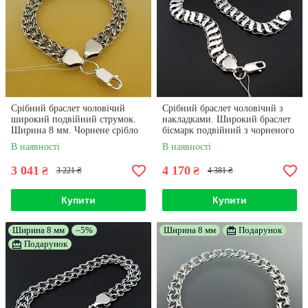
Срібний браслет чоловічий
Срібний браслет чоловічий з
широкий подвійний струмок.
накладками. Широкий браслет
Ширина 8 мм. Чорнене срібло
бісмарк подвійний з чорненого
925. Довжина 19 см
срібла 925 проби. 21 см
В наявності
В наявності
3 041
4 170
₴
₴
3 221 ₴
4 381 ₴
Купити
Купити
Ширина 8 мм
–5%
Ширина 8 мм
Подарунок
Подарунок