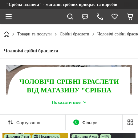
"Срібна планета" - магазин срібних прикрас та виробів
Товари та послуги
Срібні браслети
Чоловічі срібні брасл
Чоловічі срібні браслети
ЧОЛОВІЧІ СРІБНІ БРАСЛЕТИ
ВІД МАГАЗИНУ "СРІБНА
ПЛАНЕТА"!
Показати все
Великий вибір моделей за доступними цінами.
Відправлення без передоплати. Безкоштовна доставка
замовлень при оплаті на IBAN від 2500 грн, та при
Сортування
0
Фільтри
оформленні післяплатою від 4500 грн.
Ширина 7 мм
Подарунок
Ширина 9 мм
–4%