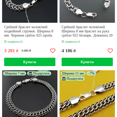
Срібний браслет чоловічий
Срібний браслет чоловічий.
подвійний струмок. Ширина 8
Ширина 8 мм браслет на руку
мм. Чорнене срібло 925 проба.
срібло 925 бісмарк. Довжина 20
Довжина 21 см
см
В наявності
В наявності
3 201
4 106
₴
₴
3 381 ₴
Купити
Купити
Ширина 7 мм
Подарунок
Ширина 11 мм
–7%
Подарунок