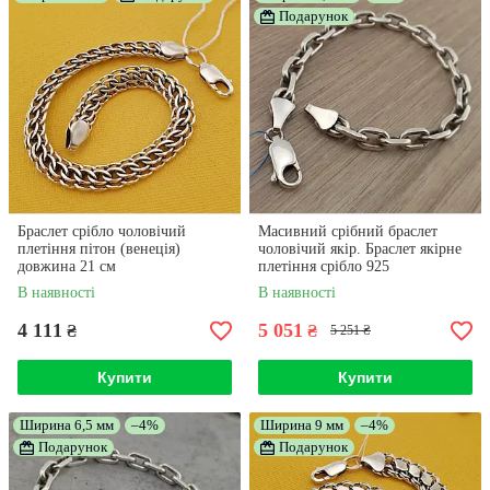
Подарунок
Браслет срібло чоловічий
Масивний срібний браслет
плетіння пітон (венеція)
чоловічий якір. Браслет якірне
довжина 21 см
плетіння срібло 925
В наявності
В наявності
4 111
5 051
₴
₴
5 251 ₴
Купити
Купити
Ширина 6,5 мм
–4%
Ширина 9 мм
–4%
Подарунок
Подарунок