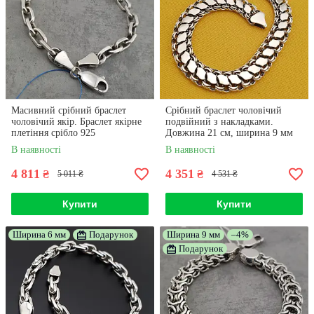
Масивний срібний браслет
Срібний браслет чоловічий
чоловічий якір. Браслет якірне
подвійний з накладками.
плетіння срібло 925
Довжина 21 см, ширина 9 мм
В наявності
В наявності
4 811
4 351
₴
₴
5 011 ₴
4 531 ₴
Купити
Купити
Ширина 6 мм
Подарунок
Ширина 9 мм
–4%
Подарунок