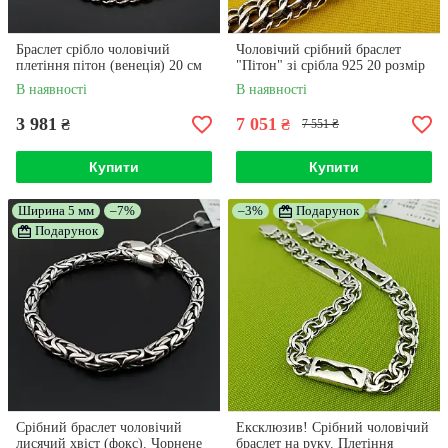
Браслет срібло чоловічий
Чоловічий срібний браслет
плетіння пітон (венеція) 20 см
"Пітон" зі срібла 925 20 розмір
В наявності
В наявності
3 981
7 051
₴
₴
7 551 ₴
Купити
Купити
Ширина 5 мм
–7%
–3%
Подарунок
Подарунок
Срібний браслет чоловічий
Ексклюзив! Срібний чоловічий
лисячий хвіст (фокс). Чорнене
браслет на руку. Плетіння