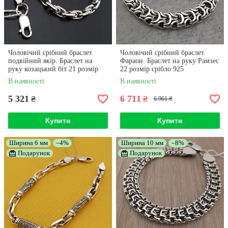
Чоловічий срібний браслет
Чоловічий срібний браслет
подвійний якір. Браслет на
Фараон. Браслет на руку Рамзес
руку козацький біт 21 розмір
22 розмір срібло 925
срібло 925
В наявності
В наявності
5 321
6 711
₴
₴
6 961 ₴
Купити
Купити
Ширина 6 мм
–4%
Ширина 10 мм
–8%
Подарунок
Подарунок