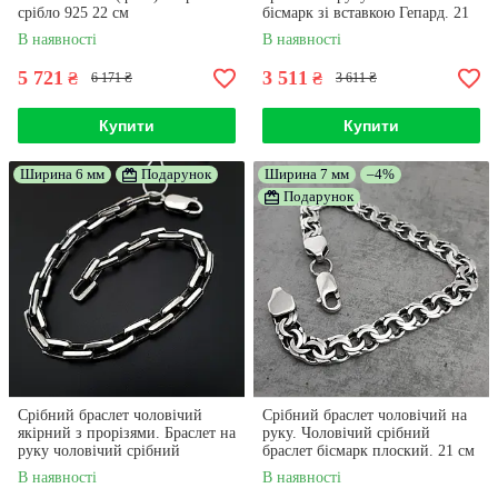
срібло 925 22 см
бісмарк зі вставкою Гепард. 21
см
В наявності
В наявності
5 721
3 511
₴
₴
6 171 ₴
3 611 ₴
Купити
Купити
Ширина 6 мм
Подарунок
Ширина 7 мм
–4%
Подарунок
Срібний браслет чоловічий
Срібний браслет чоловічий на
якірний з прорізями. Браслет на
руку. Чоловічий срібний
руку чоловічий срібний
браслет бісмарк плоский. 21 см
плетіння якір. 21 см
В наявності
В наявності