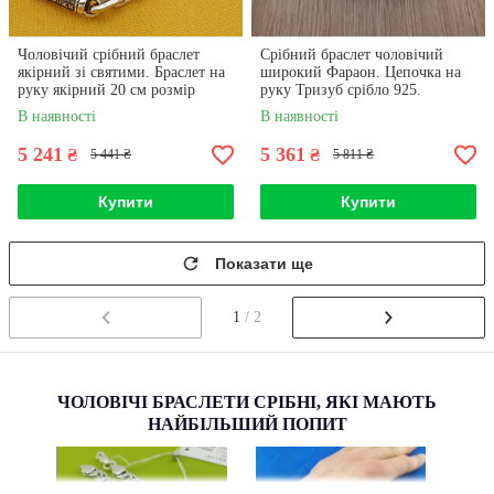
Чоловічий срібний браслет
Срібний браслет чоловічий
якірний зі святими. Браслет на
широкий Фараон. Цепочка на
руку якірний 20 см розмір
руку Тризуб срібло 925.
срібло 925
Ширина 10 мм. 20 см
В наявності
В наявності
5 241
5 361
₴
₴
5 441 ₴
5 811 ₴
Купити
Купити
Показати ще
1
/ 2
ЧОЛОВІЧІ БРАСЛЕТИ СРІБНІ, ЯКІ МАЮТЬ
НАЙБІЛЬШИЙ ПОПИТ