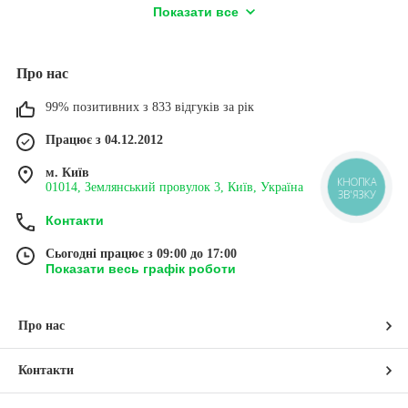
Показати все
озмір 21
Виготовлено із срібла 925
 близько
ін., розмір - 22 см*7 мм.
о 11,5 г.
Вага близько 13 г.
Про нас
99% позитивних з 833 відгуків за рік
БРАСЛЕТ БІСМАРК ІЗ
КРАСИВИЙ ЧОЛОВІЧИЙ
ВСТАВКОЮ ГЕПАРД.
БРАСЛЕТ БІСМАРК
ЕКСКЛЮЗИВ!
Працює з 04.12.2012
м. Київ
КНОПКА
01014, Землянський провулок 3, Київ, Україна
ЗВ'ЯЗКУ
см,
Ширина 8 мм, довжина
ібла 925
виробу - 20 см. Вага
Контакти
м, вага
близько 10 г. Виготовлено
г.
із срібла 925 проби.
Сьогодні працює з 09:00 до 17:00
Показати весь графік роботи
БРАСЛЕТ БІСМАРК
ДВОСТОРОННІЙ
ЧОЛОВІЧИЙ
ЧОЛОВІЧИЙ БРАСЛЕТ ІЗ
НАКЛАДКАМИ
Про нас
Контакти
ДО КАТАЛОГУ
➔