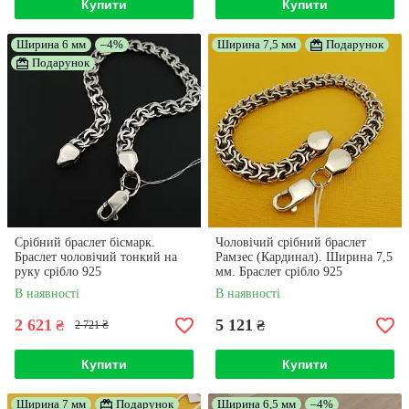
Купити
Купити
Ширина 6 мм
–4%
Ширина 7,5 мм
Подарунок
Подарунок
Срібний браслет бісмарк.
Чоловічий срібний браслет
Браслет чоловічий тонкий на
Рамзес (Кардинал). Ширина 7,5
руку срібло 925
мм. Браслет срібло 925
В наявності
В наявності
2 621
5 121
₴
₴
2 721 ₴
Купити
Купити
Ширина 7 мм
Подарунок
Ширина 6,5 мм
–4%