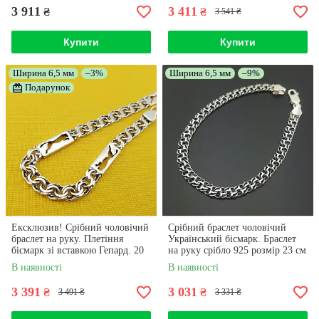
3 911
3 411
₴
₴
3 541 ₴
Купити
Купити
Ширина 6,5 мм
–3%
Ширина 6,5 мм
–9%
Подарунок
Ексклюзив! Срібний чоловічий
Срібний браслет чоловічий
браслет на руку. Плетіння
Український бісмарк. Браслет
бісмарк зі вставкою Гепард. 20
на руку срібло 925 розмір 23 см
см
В наявності
В наявності
3 391
3 031
₴
₴
3 491 ₴
3 331 ₴