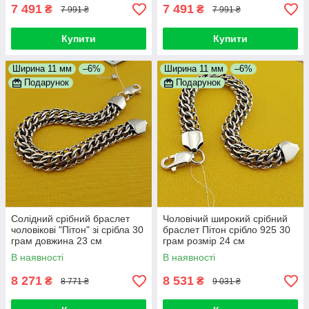
7 491
7 491
₴
₴
7 991 ₴
7 991 ₴
Купити
Купити
Ширина 11 мм
–6%
Ширина 11 мм
–6%
Подарунок
Подарунок
Солідний срібний браслет
Чоловічий широкий срібний
чоловікові "Пітон" зі срібла 30
браслет Пітон срібло 925 30
грам довжина 23 см
грам розмір 24 см
В наявності
В наявності
8 271
8 531
₴
₴
8 771 ₴
9 031 ₴