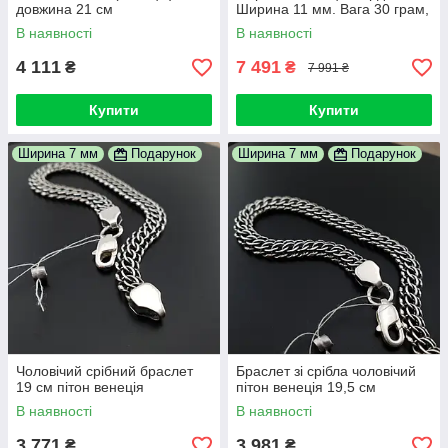
довжина 21 см
Ширина 11 мм. Вага 30 грам,
довжина 22 см
В наявності
В наявності
4 111
7 491
₴
₴
7 991 ₴
Купити
Купити
Ширина 7 мм
Подарунок
Ширина 7 мм
Подарунок
Чоловічий срібний браслет
Браслет зі срібла чоловічий
19 см пітон венеція
пітон венеція 19,5 см
В наявності
В наявності
3 771
3 981
₴
₴