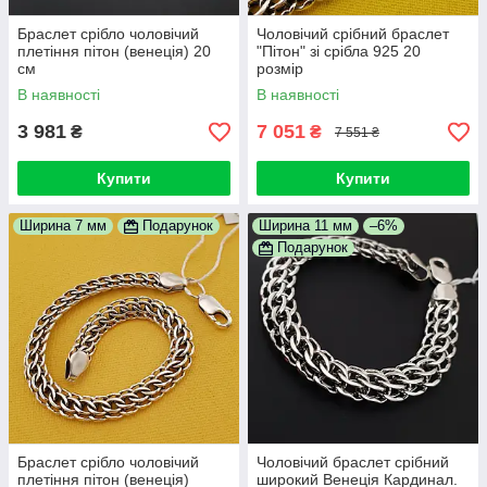
Браслет срібло чоловічий
Чоловічий срібний браслет
плетіння пітон (венеція) 20
"Пітон" зі срібла 925 20
см
розмір
В наявності
В наявності
3 981
7 051
₴
₴
7 551 ₴
Купити
Купити
Ширина 7 мм
Подарунок
Ширина 11 мм
–6%
Подарунок
Браслет срібло чоловічий
Чоловічий браслет срібний
плетіння пітон (венеція)
широкий Венеція Кардинал.