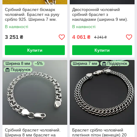
Срібний браслет бісмарк
Двосторонній чоловічий
чоловічий. Браслет на руку
срібний браслет з
срібло 925. Ширина 7 мм.
накладками (ширина 9 мм).
Довжина 20 см
Довжина 20 см
В наявності
В наявності
3 251
4 061
₴
₴
4 241 ₴
Купити
Купити
Ширина 8 мм
–5%
Ширина 7 мм
Подарунок
Подарунок
Срібний браслет чоловічий.
Браслет срібло чоловічий
Ширина 8 мм браслет на
плетіння пітон (венеція) 20