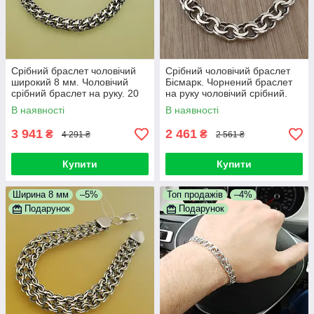
Срібний браслет чоловічий
Срібний чоловічий браслет
широкий 8 мм. Чоловічий
Бісмарк. Чорнений браслет
срібний браслет на руку. 20
на руку чоловічий срібний.
см
Ширина 6 мм. 20 см
В наявності
В наявності
3 941
2 461
₴
₴
4 291 ₴
2 561 ₴
Купити
Купити
Ширина 8 мм
–5%
Топ продажів
–4%
Подарунок
Подарунок