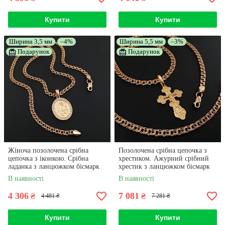
Купити
Купити
Ширина 3,5 мм
–4%
Ширина 5,5 мм
–3%
Подарунок
Подарунок
Жіноча позолочена срібна
Позолочена срібна цепочка з
цепочка з іконкою. Срібна
хрестиком. Ажурний срібний
ладанка з ланцюжком бісмарк
хрестик з ланцюжком бісмарк
позолота 585. 50 см
позолота 585. 55 см
В наявності
В наявності
4 306
7 081
₴
₴
4 481 ₴
7 281 ₴
Купити
Купити