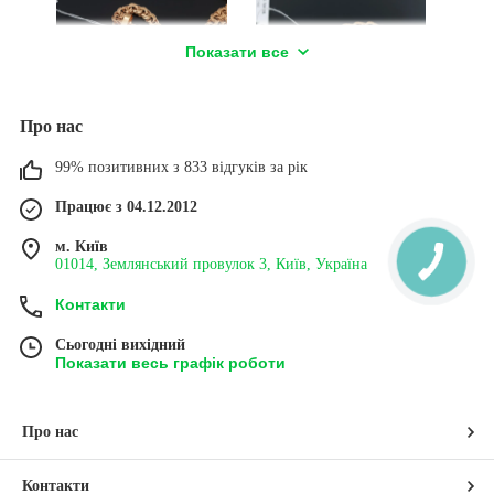
а 925, з
Ланцюжок Бісмарк зі срібла
Показати все
Ширина
925, позолота 525, ширина
 мм,
4,5 мм. Хрестик розміром
 Хрестик
30*22 мм вагою близько 2
м
гр.
Про нас
99% позитивних з 833 відгуків за рік
ШИРОКИЙ ЛАНЦЮЖОК
ПОЗОЛОЧЕНИЙ
ЧОЛОВІЧИЙ БІСМАРК З
ЛАНЦЮЖОК ТА ХРЕСТИК
ХРЕСТИКОМ
Працює з 04.12.2012
м. Київ
01014, Землянський провулок 3, Київ, Україна
ДО КАТАЛОГУ
➔
Контакти
Сьогодні вихідний
ЧОМУ ВАРТО КУПИТИ ПОЗОЛОЧЕНІ СРІБНІ
Показати весь графік роботи
ЦЕПОЧКИ З ХРЕСТИКАМИ В ІНТЕРНЕТ-
МАГАЗИНІ «СРІБНА ПЛАНЕТА»
Про нас
Контакти