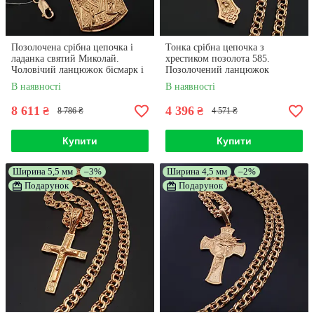
Позолочена срібна цепочка і
Тонка срібна цепочка з
ладанка святий Миколай.
хрестиком позолота 585.
Чоловічий ланцюжок бісмарк і
Позолочений ланцюжок
кулон іконка позолота 585 55
бісмарк і кулон хрестик срібло
В наявності
В наявності
см
925 55 см
8 611
4 396
₴
₴
8 786 ₴
4 571 ₴
Купити
Купити
Ширина 5,5 мм
–3%
Ширина 4,5 мм
–2%
Подарунок
Подарунок