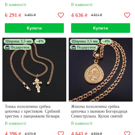
585. 60 см
бісмарк позолота 585. 60 см
В наявності
В наявності
6 291
4 636
₴
₴
6 491 ₴
4 811 ₴
Купити
Купити
Ширина 3,5 мм
–4%
Ширина 3,5 мм
–4%
Подарунок
Подарунок
Тонка позолочена срібна
Жіноча позолочена срібна
цепочка з хрестиком. Срібний
цепочка з іконкою Богородиця
хрестик з ланцюжком бісмарк
Семистрільна. Кулон святий
позолота 585. 55 см
Миколай Чудотворець і
В наявності
В наявності
ланцюжок 925 проба 50 см
4 396
4 641
₴
₴
4 571 ₴
4 816 ₴