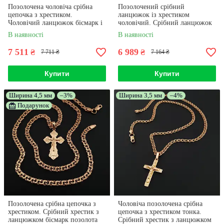
Позолочена чоловіча срібна
Позолочений срібний
цепочка з хрестиком.
ланцюжок із хрестиком
Чоловічий ланцюжок бісмарк і
чоловічий. Срібний ланцюжок
кулон хрестик позолота 585. 55
із позолотою 585 і хрестик
В наявності
В наявності
см
срібло 925. 60 см
7 511
6 989
₴
₴
7 711 ₴
7 164 ₴
Купити
Купити
Ширина 4,5 мм
–3%
Ширина 3,5 мм
–4%
Подарунок
Позолочена срібна цепочка з
Чоловіча позолочена срібна
хрестиком. Срібний хрестик з
цепочка з хрестиком тонка.
ланцюжком бісмарк позолота
Срібний хрестик з ланцюжком