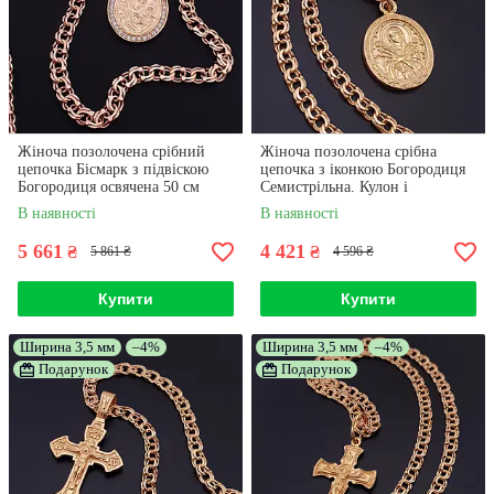
Жіноча позолочена срібний
Жіноча позолочена срібна
цепочка Бісмарк з підвіскою
цепочка з іконкою Богородиця
Богородиця освячена 50 см
Семистрільна. Кулон і
ланцюжок 925 проба 50 см
В наявності
В наявності
5 661
4 421
₴
₴
5 861 ₴
4 596 ₴
Купити
Купити
Ширина 3,5 мм
–4%
Ширина 3,5 мм
–4%
Подарунок
Подарунок