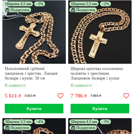
Ширина 4,5 мм
ПЕРЕЙТИ ДО ВИБОРУ
–3%
➔
Ширина 5,5 мм
–2%
Подарунок
Подарунок
НАШІ СТАНДАРТИ СЕРВІСУ ДЛЯ ПОКУПЦІВ
ПРОФЕСІЙНА ЧИСТКА
БРЕНДОВЕ ПАКУВАННЯ
До кожного замовлення
Покупці отримують прикрасу в
додається сертифікат на
стильній фірмовій коробочці та
безкоштовну професійну чистку
мішечку з органзи
та поліровку срібних прикрас
Позолочений срібний
Широка цепочка позолочена
ланцюжок і хрестик. Ланцюг
чоловіча з хрестиком.
бісмарк і кулон. 50 см
Ланцюжок бісмарк і кулон
срібло 925 покриття золотом
В наявності
В наявності
585
ПІДБІР КОМПЛЕКТІВ
ДОСВІД РОБОТИ
5 611
7 706
₴
₴
5 811 ₴
7 881 ₴
Допомагаємо підібрати
Інтернет-магазин успішно
комплекти прикрас у
працює на Prom.ua 10 років і
гармонійному поєднанні стилю
отримав понад 1000
Купити
Купити
- ланцюжки з хрестиками,
позитивних відгуків від
кулонами, ладанками
задоволених клієнтів
Ширина 3,5 мм
–4%
Ширина 4,5 мм
–3%
Подарунок
Подарунок