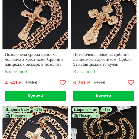
Позолочена срібна цепочка
Позолочена чоловіча срібний
чоловіча з хрестиком. Срібний
ланцюжок з хрестиком. Срібло
ланцюжок бісмарк в позолоті
925 Ланцюжок та кулон
срібло 925. 55 см
позолота. Довжина 60 см
В наявності
В наявності
4 541
6 261
₴
₴
4 716 ₴
6 461 ₴
Купити
Купити
Ширина 6 мм
–2%
Ширина 7 мм
–1%
Подарунок
Подарунок