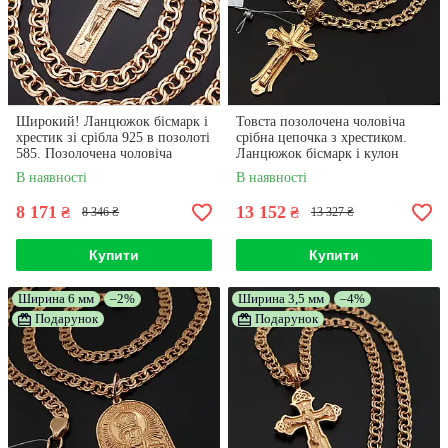
Широкий! Ланцюжок бісмарк і
Товста позолочена чоловіча
хрестик зі срібла 925 в позолоті
срібна цепочка з хрестиком.
585. Позолочена чоловіча
Ланцюжок бісмарк і кулон
цепочка і кулон.
хрест позолота 585 55 см
В наявності
В наявності
8 171
13 152
₴
₴
8 346 ₴
13 327 ₴
Купити
Купити
Ширина 6 мм
–2%
Ширина 3,5 мм
–4%
Подарунок
Подарунок