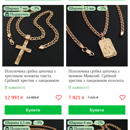
Ширина 7 мм
–3%
Ширина 4,5 мм
–3%
Подарунок
Позолочена срібна цепочка з
Позолочена срібна цепочка з
хрестиком чоловіча товста.
іконкою Миколай. Срібний
Срібний хрестик з ланцюжком
хрестик з ланцюжком позолота
позолота 585. 55 см
585. 65 см
В наявності
В наявності
12 993
7 021
₴
₴
13 408 ₴
7 221 ₴
Купити
Купити
Ширина 4,5 мм
–3%
Ширина 6 мм
–2%
Подарунок
Подарунок