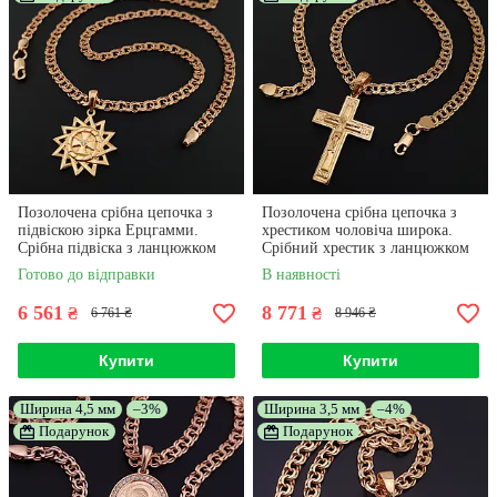
Позолочена срібна цепочка з
Позолочена срібна цепочка з
підвіскою зірка Ерцгамми.
хрестиком чоловіча широка.
Срібна підвіска з ланцюжком
Срібний хрестик з ланцюжком
позолота 585. 60 см
позолота 585. 55 см
Готово до відправки
В наявності
6 561
8 771
₴
₴
6 761 ₴
8 946 ₴
Купити
Купити
Ширина 4,5 мм
–3%
Ширина 3,5 мм
–4%
Подарунок
Подарунок