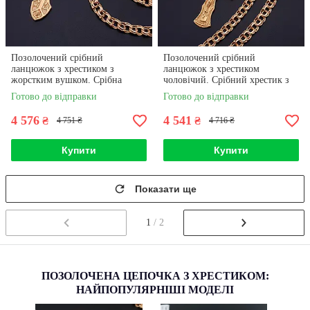
Позолочений срібний
Позолочений срібний
ланцюжок з хрестиком з
ланцюжок з хрестиком
жорстким вушком. Срібна
чоловічий. Срібний хрестик з
цепочка з позолотою 585 і
позолотою і цепочка срібло
Готово до відправки
Готово до відправки
хрестик срібло 925. 55 см
925. Ширина 3,5 мм. 55 см
4 576
4 541
₴
₴
4 751 ₴
4 716 ₴
Купити
Купити
Показати ще
1
/ 2
ПОЗОЛОЧЕНА ЦЕПОЧКА З ХРЕСТИКОМ:
НАЙПОПУЛЯРНІШІ МОДЕЛІ