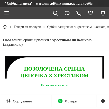
"Срібна планета" - магазин срібних прикрас та виробів
Товари та послуги
Срібні ланцюжки з хрестиком, іконкою, п
Позолочені срібні цепочки з хрестиком чи іконкою
(ладанкою)
ПОЗОЛОЧЕНА СРІБНА
ЦЕПОЧКА З ХРЕСТИКОМ
підкреслить вашу індивідуальність і стане
Показати все
особистим оберегом! Усі комплекти освячені
священиком УПЦ, про що надається сертифікат!
Замовте
позолочене срібло
та отримайте в подарунок
Сортування
0
Фільтри
фірмову упаковку та серветку для догляду!