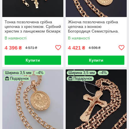
Тонка позолочена срібна
Жіноча позолочена срібна
цепочка з хрестиком. Срібний
цепочка з іконкою
хрестик з ланцюжком бісмарк
Богородиця Семистрільна.
позолота 585. 55 см
Кулон і ланцюжок 925 проба
В наявності
В наявності
50 см
4 396
4 421
₴
₴
4 571 ₴
4 596 ₴
Купити
Купити
Ширина 3,5 мм
–4%
Ширина 3,5 мм
–4%
Подарунок
Подарунок