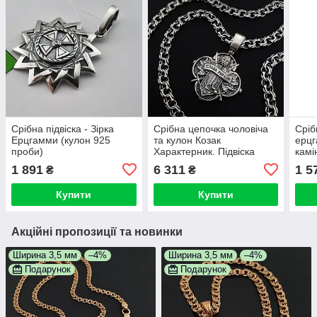
Срібна підвіска - Зірка
Срібна цепочка чоловіча
Сріб
Ерцгамми (кулон 925
та кулон Козак
ерцг
проби)
Характерник. Підвіска
камі
козака з гербом і ланцюг
проб
1 891
6 311
1 5
₴
₴
на шию. Срібло 925
Купити
Купити
Акційні пропозиції та новинки
Ширина 3,5 мм
–4%
Ширина 3,5 мм
–4%
Подарунок
Подарунок