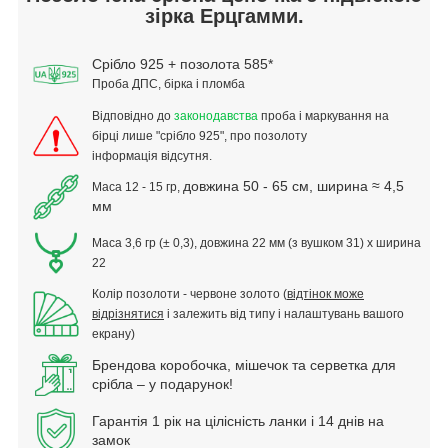
зірка Ерцгамми.
Срібло 925 + позолота 585*
Проба ДПС, бірка і пломба
Відповідно до
законодавства
проба і маркування на
бірці
лише "срібло 925",
про позолоту
інформація відсутня.
довжина 50 - 65 см, ширина ≈ 4,5
Маса 12 - 15 гр,
мм
Маса 3,6 гр (± 0,3), довжина 22 мм (з вушком 31) х ширина
22
Колір позолоти - червоне золото (
відтінок може
відрізнятися
і залежить від типу і налаштувань вашого
екрану)
Брендова коробочка, мішечок та серветка для
срібла – у подарунок!
Гарантія 1 рік на цілісність ланки і 14 днів на
замок