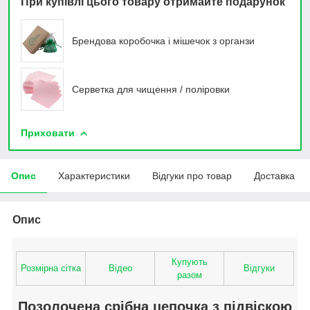
При купівлі цього товару отримайте подарунок
Брендова коробочка і мішечок з органзи
Серветка для чищення / поліровки
Приховати
Опис
Характеристики
Відгуки про товар
Доставка
Опис
Купують
Розмірна сітка
Відео
Відгуки
разом
Позолочена срібна цепочка з підвіскою