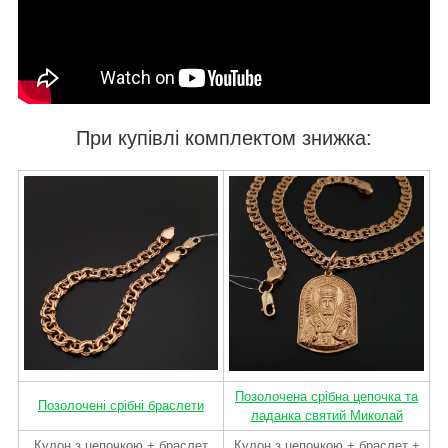
При купівлі комплектом знижка:
Позолочена срібна цепочка та
Позолочені срібні браслети
ладанка святий Миколай
Кулон з цепочкою + браслет
Кулон з цепочкою + браслет +