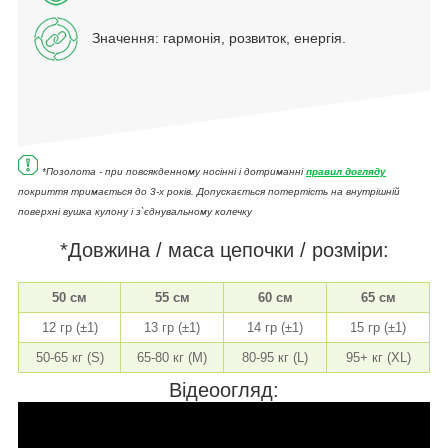
Значення: гармонія, розвиток, енергія.
*Позолота - при повсякденному носінні і дотриманні
правил догляду
покриття тримається до 3-х років. Допускається потертість на внутрішній
поверхні вушка кулону і з`єднувальному колечку
*Довжина / маса цепочки / розміри:
50 см
55 см
60 см
65 см
12 гр (±1)
13 гр (±1)
14 гр (±1)
15 гр (±1)
50-65 кг (S)
65-80 кг (M)
80-95 кг (L)
95+ кг (XL)
Відеоогляд: