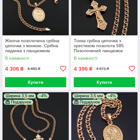
Жіноча позолочена срібна
Тонка срібна цепочка з
цепочка з іконкою. Срібна
хрестиком позолота 585.
ладанка з ланцюжком
Позолочений ланцюжок
бісмарк позолота 585. 50 см
бісмарк і кулон хрестик
В наявності
В наявності
срібло 925 55 см
4 306
4 396
₴
₴
4 481 ₴
4 571 ₴
Купити
Купити
Ширина 3,5 мм
–4%
Ширина 3,5 мм
–4%
Подарунок
Подарунок