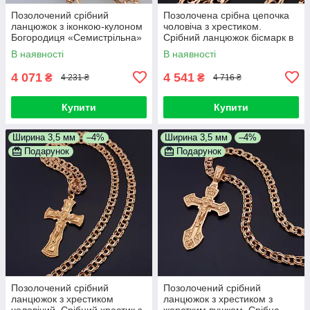
Позолочений срібний
Позолочена срібна цепочка
ланцюжок з іконкою-кулоном
чоловіча з хрестиком.
Богородиця «Семистрільна»
Срібний ланцюжок бісмарк в
жіноча. Ширина 3,5 мм.
позолоті срібло 925. 55 см
В наявності
В наявності
Довжина 50 см
4 071
4 541
₴
₴
4 231 ₴
4 716 ₴
Купити
Купити
Ширина 3,5 мм
–4%
Ширина 3,5 мм
–4%
Подарунок
Подарунок
Позолочений срібний
Позолочений срібний
ланцюжок з хрестиком
ланцюжок з хрестиком з
чоловічий. Срібний хрестик з
жорстким вушком. Срібна