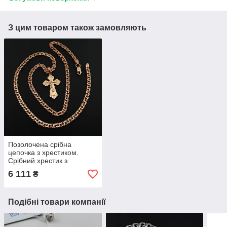
З цим товаром також замовляють
Позолочена срібна
цепочка з хрестиком.
Срібний хрестик з
ланцюжком бісмарк
6 111
₴
позолота 585. 55 см
Подібні товари компанії