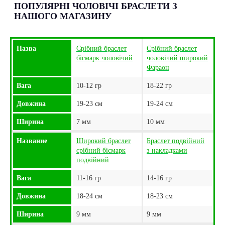
ПОПУЛЯРНІ ЧОЛОВІЧІ БРАСЛЕТИ З
НАШОГО МАГАЗИНУ
Назва
Срібний браслет
Срібний браслет
бісмарк чоловічий
чоловічий широкий
Фараон
Вага
10-12 гр
18-22 гр
Довжина
19-23 см
19-24 см
Ширина
7 мм
10 мм
Название
Широкий браслет
Браслет подвійний
срібний бісмарк
з накладками
подвійний
Вага
11-16 гр
14-16 гр
Довжина
18-24 см
18-23 см
Ширина
9 мм
9 мм