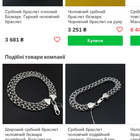
Срібний браслет плоский
Чоловічий срібний
Сріб
Бісмарк. Гарний чоловічий
браслет бісмарк.
товс
браслет.
Чорнений браслет на руку
Маси
ширина ланки 7 мм.
ланц
3 251
6 4
₴
Срібло 925. Довжина 19
Довж
см
3 681
₴
Купити
Подібні товари компанії
Широкий срібний браслет
Срібний браслет
Чоло
чоловічий бісмарк
чоловічий подвійний
брас
подвійний. Браслет на
струмок. Ширина 8 мм.
стру