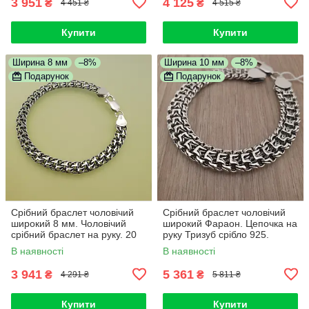
3 951
4 125
₴
₴
4 451 ₴
4 515 ₴
Купити
Купити
Ширина 8 мм
–8%
Ширина 10 мм
–8%
Подарунок
Подарунок
Срібний браслет чоловічий
Срібний браслет чоловічий
широкий 8 мм. Чоловічий
широкий Фараон. Цепочка на
срібний браслет на руку. 20
руку Тризуб срібло 925.
см
Ширина 10 мм. 20 см
В наявності
В наявності
3 941
5 361
₴
₴
4 291 ₴
5 811 ₴
Купити
Купити