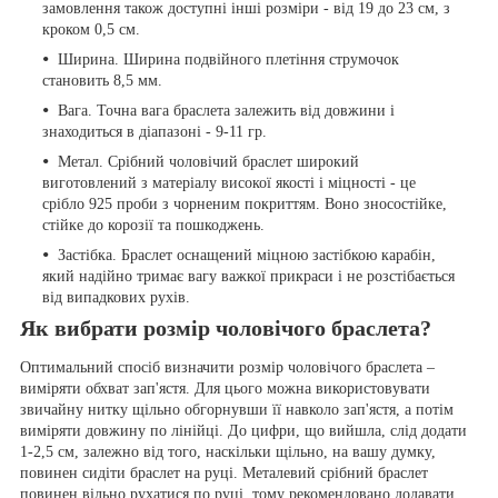
замовлення також доступні інші розміри - від 19 до 23 см, з
кроком 0,5 см.
Ширина. Ширина подвійного плетіння струмочок
становить 8,5 мм.
Вага. Точна вага браслета залежить від довжини і
знаходиться в діапазоні - 9-11 гр.
Метал. Срібний чоловічий браслет широкий
виготовлений з матеріалу високої якості і міцності - це
срібло 925 проби з чорненим покриттям. Воно зносостійке,
стійке до корозії та пошкоджень.
Застібка. Браслет оснащений міцною застібкою карабін,
який надійно тримає вагу важкої прикраси і не розстібається
від випадкових рухів.
Як вибрати розмір чоловічого браслета?
Оптимальний спосіб визначити розмір чоловічого браслета –
виміряти обхват зап'ястя. Для цього можна використовувати
звичайну нитку щільно обгорнувши її навколо зап'ястя, а потім
виміряти довжину по лінійці. До цифри, що вийшла, слід додати
1-2,5 см, залежно від того, наскільки щільно, на вашу думку,
повинен сидіти браслет на руці. Металевий срібний браслет
повинен вільно рухатися по руці, тому рекомендовано додавати