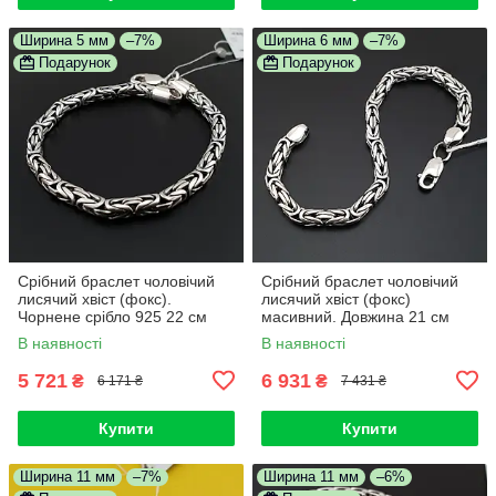
Ширина 5 мм
–7%
Ширина 6 мм
–7%
Подарунок
Подарунок
Срібний браслет чоловічий
Срібний браслет чоловічий
лисячий хвіст (фокс).
лисячий хвіст (фокс)
Чорнене срібло 925 22 см
масивний. Довжина 21 см
В наявності
В наявності
5 721
6 931
₴
₴
6 171 ₴
7 431 ₴
Купити
Купити
Ширина 11 мм
–7%
Ширина 11 мм
–6%