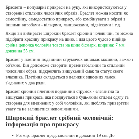
Браслети – популярні прикраси на руку, які використовуються у
створенні стильних чоловічих образів. Браслет можна носити як
самостійну, самодостатню прикрасу, або комбінувати в образі з
іншими виробами - кільцями, ланцюжками, підвісками і т.д.
Якщо ви вибираєте широкий браслет срібний чоловічий, то можна
підібрати красиву прикрасу на шию, і для цього чудово підійде
срібна цепочка чоловіча товста на шию бісмарк, ширина: 7 мм,
довжина 55 см
.
Браслет у плетінні подвійний струмочок виглядає масивно, важко і
об'ємно. Він допоможе створити презентабельний та стильний
чоловічий образ, підкреслить вишуканий смак та статус свого
власника. Плетіння складається з великих здвоєних ланок,
з'єднаних у два ряди.
Браслет срібний плетіння подвійний струмок - елегантна та
вишукана прикраса, яка поєднується з будь-яким стилем одягу та
створена для впевнених у собі чоловіків, які люблять привертати
увагу та не залишатися непоміченими.
Широкий браслет срібний чоловічий:
інформація про прикрасу
Розмір. Браслет представлений в довжині 19 см. До