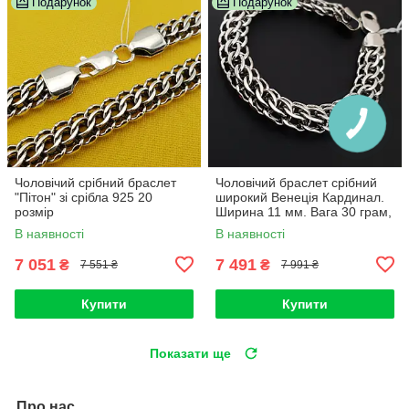
Подарунок
Подарунок
Чоловічий срібний браслет
Чоловічий браслет срібний
"Пітон" зі срібла 925 20
широкий Венеція Кардинал.
розмір
Ширина 11 мм. Вага 30 грам,
довжина 22 см
В наявності
В наявності
7 051
7 491
₴
₴
7 551 ₴
7 991 ₴
Купити
Купити
Показати ще
Про нас