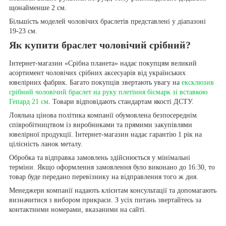
щонайменше 2 см.
Більшість моделей чоловічих браслетів представлені у діапазоні
19-23 см.
Як купити браслет чоловічий срібний?
Інтернет-магазин «Срібна планета» надає покупцям великий
асортимент чоловічих срібних аксесуарів від українських
ювелірних фабрик. Багато покупців звертають увагу на
ексклюзив
срібний чоловічий браслет на руку плетіння бісмарк зі вставкою
Гепард 21 см
. Товари відповідають стандартам якості ДСТУ.
Лояльна цінова політика компанії обумовлена безпосереднім
співробітництвом із виробниками та прямими закупівлями
ювелірної продукції. Інтернет-магазин надає гарантію 1 рік на
цілісність ланок металу.
Обробка та відправка замовлень здійснюється у мінімальні
терміни. Якщо оформлення замовлення було виконано до 16:30, то
товар буде передано перевізнику на відправлення того ж дня.
Менеджери компанії надають клієнтам консультації та допомагають
визначитися з вибором прикраси. З усіх питань звертайтесь за
контактними номерами, вказаними на сайті.