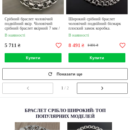
Срібний браслет чоловічий
Широкий срібний браслет
подвійний якір. Чоловічий
чоловічий подвійний бісмарк
срібний браслет якірний 7 мм /
плоский замок коробка.
21 см
Ширина 13 мм. Довжина 21 см
В наявності
В наявності
5 711
8 491
₴
₴
8 891 ₴
Купити
Купити
Показати ще
1
/ 2
БРАСЛЕТ СРІБЛО ШИРОКИЙ: ТОП
ПОПУЛЯРНИХ МОДЕЛЕЙ