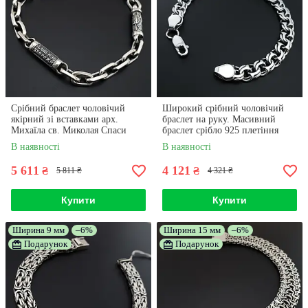
Срібний браслет чоловічий
Широкий срібний чоловічий
якірний зі вставками арх.
браслет на руку. Масивний
Михаїла св. Миколая Спаси
браслет срібло 925 плетіння
Збережи. 21 см
бісмарк, ширина 8 мм. 19,5 см
В наявності
В наявності
5 611
4 121
₴
₴
5 811 ₴
4 321 ₴
Купити
Купити
Ширина 9 мм
–6%
Ширина 15 мм
–6%
Подарунок
Подарунок