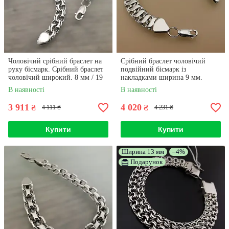
Чоловічий срібний браслет на
Срібний браслет чоловічий
руку бісмарк. Срібний браслет
подвійний бісмарк із
чоловічий широкий. 8 мм / 19
накладками ширина 9 мм.
см
Браслет срібний чоловічий на
В наявності
В наявності
руки. 20 см
3 911
4 020
₴
₴
4 111 ₴
4 231 ₴
Купити
Купити
Ширина 13 мм
–4%
Подарунок