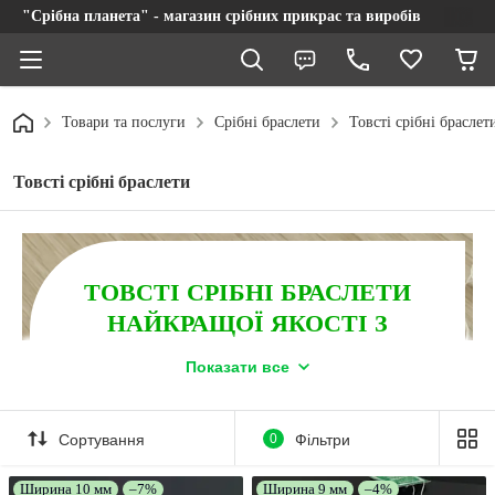
"Срібна планета" - магазин срібних прикрас та виробів
Товари та послуги
Срібні браслети
Товсті срібні браслет
Товсті срібні браслети
ТОВСТІ СРІБНІ БРАСЛЕТИ
НАЙКРАЩОЇ ЯКОСТІ З
ОФІЦІЙНОЮ ГАРАНТІЄЮ!
Показати все
Інтернет-магазин "Срібна планета" пропонує
великий асортимент моделей за вигідною ціною.
Безкоштовна доставка замовлень по Україні, за умови
Сортування
0
Фільтри
оплати на IBAN від 2500 грн, та при оформленні
післяплатою від 4500 грн.
Ширина 10 мм
–7%
Ширина 9 мм
–4%