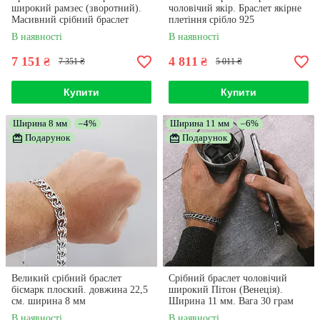
широкий рамзес (зворотний).
чоловічий якір. Браслет якірне
Масивний срібний браслет
плетіння срібло 925
ширина 1 см. Довжина 22,5 см
В наявності
В наявності
7 151
4 811
₴
₴
7 351 ₴
5 011 ₴
Купити
Купити
Ширина 8 мм
–4%
Ширина 11 мм
–6%
Подарунок
Подарунок
Великий срібний браслет
Срібний браслет чоловічий
бісмарк плоский. довжина 22,5
широкий Пітон (Венеція).
см. ширина 8 мм
Ширина 11 мм. Вага 30 грам
В наявності
В наявності