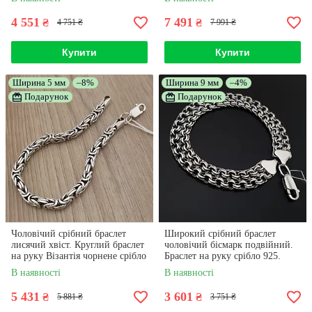
4 551
7 491
₴
₴
4 751 ₴
7 991 ₴
Купити
Купити
Ширина 5 мм
–8%
Ширина 9 мм
–4%
Подарунок
Подарунок
Чоловічий срібний браслет
Широкий срібний браслет
лисячий хвіст. Круглий браслет
чоловічий бісмарк подвійний.
на руку Візантія чорнене срібло
Браслет на руку срібло 925.
925 21 см
Ширина 9 мм. Довжина 18,5 см
В наявності
В наявності
5 431
3 601
₴
₴
5 881 ₴
3 751 ₴