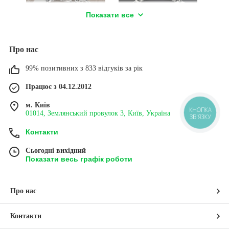
Показати все
ібла 925
Матеріал – чорнене срібло
иробу 21
925 проби, вага близько 17
м. Вага
г, довжина 21,5 см, ширина
.
браслета 8,5 мм.
Про нас
99% позитивних з 833 відгуків за рік
БРАСЛЕТ ЧОЛОВІЧИЙ
ШИРОКИЙ ЧОЛОВІЧИЙ
БІСМАРК МАСИВНИЙ
БРАСЛЕТ БІСМАРК
Працює з 04.12.2012
м. Київ
ДО КАТАЛОГУ
➔
01014, Землянський провулок 3, Київ, Україна
КНОПКА
ЗВ'ЯЗКУ
Контакти
Сьогодні вихідний
Показати весь графік роботи
ТОВСТІ СРІБНІ БРАСЛЕТИ
Купити масивні срібні браслети чоловічі та
жіночі в комплекті з мішечком, коробочкою,
Про нас
серветкою та сертифікатом на чищення срібла.
Різноманіття моделей і плетінь з доставкою у
Контакти
будь-яку точку України.