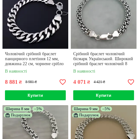
Чоловічий срібний браслет
Срібний браслет чоловічий
панцирного плетіння 12 мм,
бісмарк Український. Широкий
довжина 22 см, чорнене срібло
срібний браслет чоловічий 8
мм. 21 см
В наявності
В наявності
8 881
4 071
₴
₴
8 981 ₴
4 421 ₴
Купити
Купити
Ширина 8 мм
–5%
Ширина 9 мм
–5%
Подарунок
Подарунок