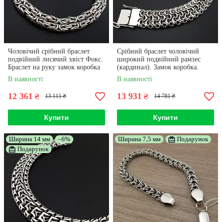
Чоловічий срібний браслет
Срібний браслет чоловічий
подвійний лисячий хвіст Фокс.
широкий подвійний рамзес
Браслет на руку замок коробка
(кардинал). Замок коробка.
22 розмір
Ширина 1,5 см. Довжина 22 см
В наявності
В наявності
12 361
13 931
₴
₴
13 111 ₴
14 781 ₴
Купити
Купити
Ширина 14 мм
–6%
Ширина 7,5 мм
Подарунок
Подарунок