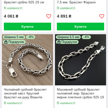
браслет срібло 925 19 см
7,5 мм. Браслет Фараон
срібло 925 19 см
В наявності
В наявності
4 061
4 891
₴
₴
Купити
Купити
Ширина 5 мм
–8%
Ширина 6,5 мм
–4%
Подарунок
Подарунок
Чоловічий срібний браслет
Масивний срібний браслет
лисячий хвіст. Круглий
чоловічий якір. Браслет
браслет на руку Візантія
якірне плетіння срібло 925 19
чорнене срібло 925 розмір 19
см
В наявності
В наявності
см