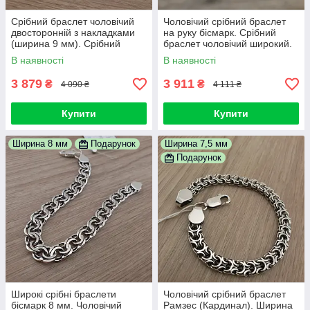
Срібний браслет чоловічий
Чоловічий срібний браслет
двосторонній з накладками
на руку бісмарк. Срібний
(ширина 9 мм). Срібний
браслет чоловічий широкий.
браслет широкий на руку. 19
8 мм / 19 см
В наявності
В наявності
см
3 879
3 911
₴
₴
4 090 ₴
4 111 ₴
Купити
Купити
Ширина 8 мм
Подарунок
Ширина 7,5 мм
Подарунок
Широкі срібні браслети
Чоловічий срібний браслет
бісмарк 8 мм. Чоловічий
Рамзес (Кардинал). Ширина