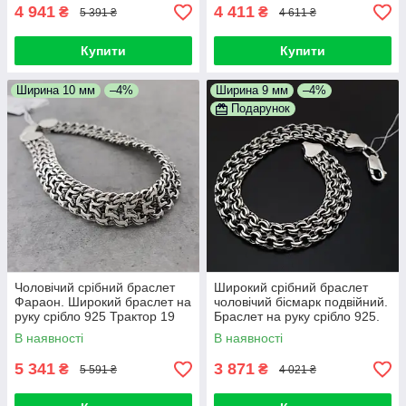
4 941
4 411
₴
₴
5 391 ₴
4 611 ₴
Купити
Купити
Ширина 10 мм
–4%
Ширина 9 мм
–4%
Подарунок
Чоловічий срібний браслет
Широкий срібний браслет
Фараон. Широкий браслет на
чоловічий бісмарк подвійний.
руку срібло 925 Трактор 19
Браслет на руку срібло 925.
розмір см
Ширина 9 мм. Довжина 19 см
В наявності
В наявності
5 341
3 871
₴
₴
5 591 ₴
4 021 ₴