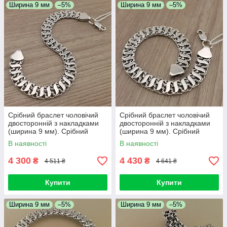
Ширина 9 мм
–5%
Ширина 9 мм
–5%
Срібний браслет чоловічий
Срібний браслет чоловічий
двосторонній з накладками
двосторонній з накладками
(ширина 9 мм). Срібний
(ширина 9 мм). Срібний
браслет широкий на руку.
браслет широкий на руку. 23
В наявності
В наявності
22,5 см
см
4 300
4 430
₴
₴
4 511 ₴
4 641 ₴
Купити
Купити
Ширина 9 мм
–5%
Ширина 9 мм
–5%