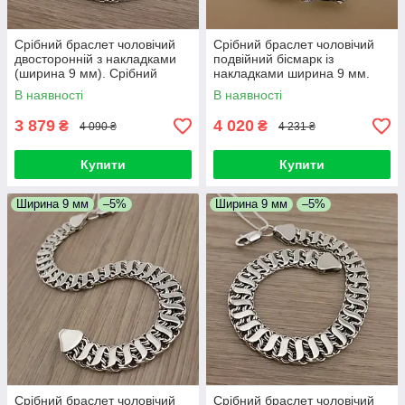
Срібний браслет чоловічий
Срібний браслет чоловічий
двосторонній з накладками
подвійний бісмарк із
(ширина 9 мм). Срібний
накладками ширина 9 мм.
браслет широкий на руку. 19
Браслет срібний чоловічий на
В наявності
В наявності
см
руки. 20 см
3 879
4 020
₴
₴
4 090 ₴
4 231 ₴
Купити
Купити
Ширина 9 мм
–5%
Ширина 9 мм
–5%
Срібний браслет чоловічий
Срібний браслет чоловічий