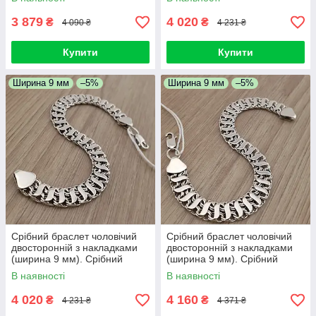
19,5 см
см
3 879
4 020
₴
₴
4 090 ₴
4 231 ₴
Купити
Купити
Ширина 9 мм
–5%
Ширина 9 мм
–5%
Срібний браслет чоловічий
Срібний браслет чоловічий
двосторонній з накладками
двосторонній з накладками
(ширина 9 мм). Срібний
(ширина 9 мм). Срібний
браслет широкий на руку.
браслет широкий на руку. 21
В наявності
В наявності
20,5 см
см
4 020
4 160
₴
₴
4 231 ₴
4 371 ₴