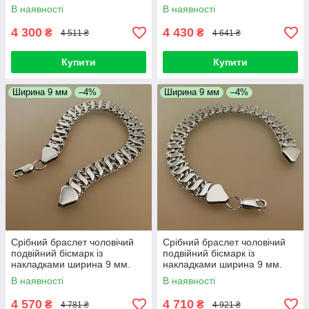
Браслет срібний чоловічий на
Браслет срібний чоловічий на
В наявності
В наявності
руки. 22,5 см
руки. 23 см
4 300
4 430
₴
₴
4 511 ₴
4 641 ₴
Купити
Купити
Ширина 9 мм
–4%
Ширина 9 мм
–4%
Срібний браслет чоловічий
Срібний браслет чоловічий
подвійний бісмарк із
подвійний бісмарк із
накладками ширина 9 мм.
накладками ширина 9 мм.
Браслет срібний чоловічий на
Браслет срібний чоловічий на
В наявності
В наявності
руки. 23,5 см
руки. 24 см
4 570
4 710
₴
₴
4 781 ₴
4 921 ₴