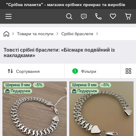
"Срібна планета" - магазин срібних прикрас та виробів
Товари та послуги
Срібні браслети
Товсті срібні браслети: «Бісмарк подвійний із
накладками»
Сортування
1
Фільтри
Ширина 9 мм
–5%
Ширина 9 мм
–5%
Подарунок
Подарунок