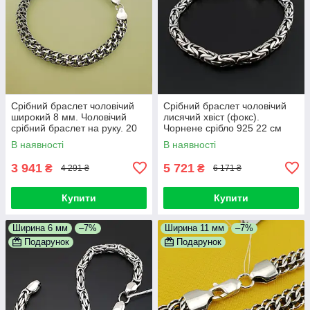
Срібний браслет чоловічий
Срібний браслет чоловічий
широкий 8 мм. Чоловічий
лисячий хвіст (фокс).
срібний браслет на руку. 20
Чорнене срібло 925 22 см
см
В наявності
В наявності
3 941
5 721
₴
₴
4 291 ₴
6 171 ₴
Купити
Купити
Ширина 6 мм
–7%
Ширина 11 мм
–7%
Подарунок
Подарунок