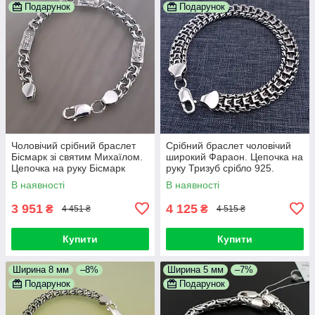
Подарунок
Подарунок
Чоловічий срібний браслет
Срібний браслет чоловічий
Бісмарк зі святим Михаїлом.
широкий Фараон. Цепочка на
Цепочка на руку Бісмарк
руку Тризуб срібло 925.
срібло 925. Ширина 7 мм.
Ширина 9 мм. Довжина 20 см
В наявності
В наявності
Довжина 21 см
3 951
4 125
₴
₴
4 451 ₴
4 515 ₴
Купити
Купити
Ширина 8 мм
–8%
Ширина 5 мм
–7%
Подарунок
Подарунок