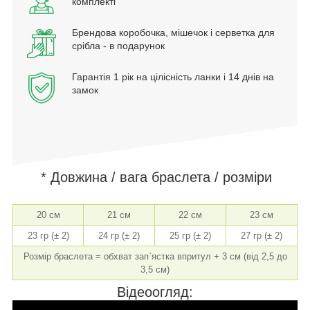
комплекті
Брендова коробочка, мішечок і серветка для
срібла - в подарунок
Гарантія 1 рік на цілісність ланки і 14 днів на
замок
* Довжина / вага браслета / розміри
20 см
21 см
22 см
23 см
23 гр (± 2)
24 гр (± 2)
25 гр (± 2)
27 гр (± 2)
Розмір браслета = обхват зап`ястка впритул + 3 см (від 2,5 до
3,5 см)
Відеоогляд: