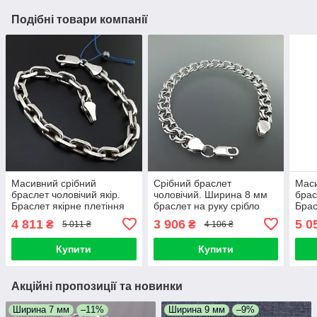
Подібні товари компанії
Масивний срібний
Срібний браслет
Маси
браслет чоловічий якір.
чоловічий. Ширина 8 мм
брас
Браслет якірне плетіння
браслет на руку срібло
Брас
срібло 925
925 бісмарк. Довжина 20
сріб
4 811
3 906
5 0
₴
₴
5 011 ₴
4 106 ₴
см
Купити
Купити
Акційні пропозиції та новинки
Ширина 7 мм
–11%
Ширина 9 мм
–9%