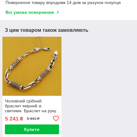
Повернення товару впродовж 14 днів за рахунок покупця
Всі умови повернення
З цим товаром також замовляють
Чоловічий срібний
браслет якірний зі
святими. Браслет на руку
якірний 20 см розмір
5 241
₴
5 441 ₴
срібло 925
Купити