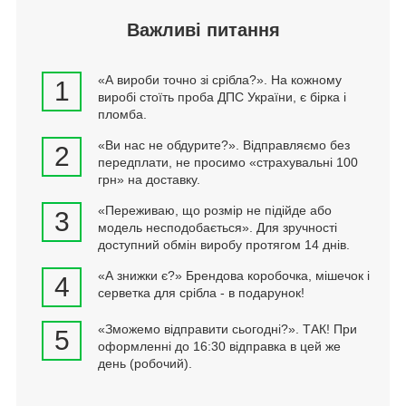
Важливі питання
«А вироби точно зі срібла?». На кожному
1
виробі стоїть проба ДПС України, є бірка і
пломба.
«Ви нас не обдурите?». Відправляємо без
2
передплати, не просимо «страхувальні 100
грн» на доставку.
«Переживаю, що розмір не підійде або
3
модель несподобається». Для зручності
доступний обмін виробу протягом 14 днів.
«А знижки є?» Брендова коробочка, мішечок і
4
серветка для срібла - в подарунок!
«Зможемо відправити сьогодні?». ТАК! При
5
оформленні до 16:30 відправка в цей же
день (робочий).