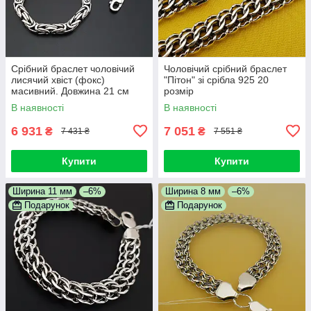
Срібний браслет чоловічий
Чоловічий срібний браслет
лисячий хвіст (фокс)
"Пітон" зі срібла 925 20
масивний. Довжина 21 см
розмір
В наявності
В наявності
6 931
7 051
₴
₴
7 431 ₴
7 551 ₴
Купити
Купити
Ширина 11 мм
–6%
Ширина 8 мм
–6%
Подарунок
Подарунок