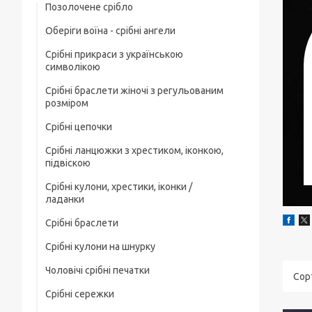
Позолочене срібло
Оберіги воїна - срібні ангели
Срібні прикраси з українською
символікою
Срібні браслети жіночі з регульованим
розміром
Срібні цепочки
Срібні ланцюжки з хрестиком, іконкою,
Чоловічі срібні цепочки
підвіскою
Позолочені срібні ланцюжки
Срібні кулони, хрестики, іконки /
Срібні цепочки з хрестиком
ладанки
Ювелірний шнурок зі срібним замком
Срібні ланцюжки з іконкою чи ладанкою
Срібні браслети
Срібні хрестики
Жіночі цепочки срібні
Позолочені срібні цепочки з хрестиком
Срібні кулони на шнурку
Чоловічі срібні браслети
Срібні підвіски
чи іконкою (ладанкою)
Товсті срібні ланцюжки
Чоловічі срібні печатки
Жіночі срібні браслети
Срібні іконки / ладанки
Срібні ланцюжки з кулонами / підвісками
Дитячі срібні цепочки
Срібні сережки
Чоловічі срібні печатки з чорним
Позолочені срібні браслети
каменем