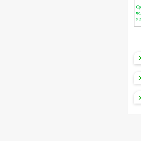
Ср
чо
з 