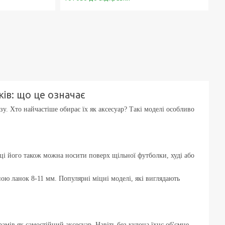
ів: що це означає
у. Хто найчастіше обирає їх як аксесуар? Такі моделі особливо
ці його також можна носити поверх щільної футболки, худі або
ою ланок 8-11 мм. Популярні міцні моделі, які виглядають
мів як самостійний аксесуар. Навіть без кулона їхнє об'ємне