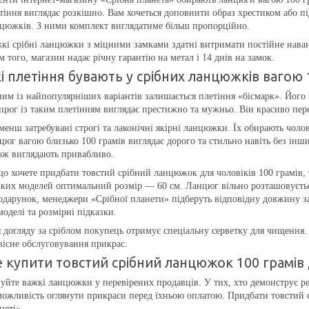
тіння виглядає розкішно. Вам хочеться доповнити образ хрестиком або пі
цюжків. З ними комплект виглядатиме більш пропорційно.
кі срібні ланцюжки з міцними замками здатні витримати постійне наван
м того, магазин надає річну гарантію на метал і 14 днів на замок.
і плетіння бувають у срібних ланцюжків вагою 
им із найпопулярніших варіантів залишається плетіння «бісмарк». Його ц
цюг із таким плетінням виглядає престижно та мужньо. Він красиво перел
менш затребувані строгі та лаконічні якірні ланцюжки. Їх обирають чоло
цюг вагою близько 100 грамів виглядає дорого та стильно навіть без інши
ож виглядають привабливо.
о хочете придбати товстий срібний ланцюжок для чоловіків 100 грамів, т
ких моделей оптимальний розмір — 60 см. Ланцюг вільно розташовується
одарунок, менеджери «Срібної планети» підберуть відповідну довжину за
моделі та розмірні підказки.
 догляду за сріблом покупець отримує спеціальну серветку для чищення.
вісне обслуговування прикрас.
 купити товстий срібний ланцюжок 100 грамів д
уйте важкі ланцюжки у перевірених продавців. У тих, хто демонструє реа
можливість оглянути прикраси перед їхньою оплатою. Придбати товстий 
неті».