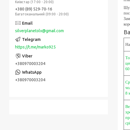
Київстар (17:00 - 20:00)
Шук
+380 (89) 529-70-16
пос
Багатоканальний (09:00 - 20:00)
Зам
кор
silverplanetolx@gmail.com
Ва
На
https://t.me/marko925
То
це
+380970003204
60
+380970003204
Ср
чо
8 
Ве
хр
пр
ср