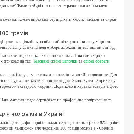
двіскою? Фахівці «Срібної планети» радять масивні моделі
таження. Кожен виріб має сертифікати якості, пломби та бирки.
100 грамів
інують за щільність, особливий візерунок і високу міцність.
ивається у світлі та довго зберігає охайний зовнішній вигляд.
віки, яким подобається класичний стиль. Товстий якірний
х прикрас на тілі.
Масивні срібні цепочки
та
срібні обереги
о звертайте увагу не тільки на плетіння, але й на довжину. Для
 на грудях і не заважає протягом дня. Якщо купуєте прикрасу
 зростом і статурою людини. Додатково в картках товарів є фото
 Наш магазин надає сертифікат на професійне полірування та
ля чоловіків в Україні
льні фотографії виробів, надає сертифікати на срібло 925 проби
срібний ланцюжок для чоловіків 100 грамів можна в «Срібній