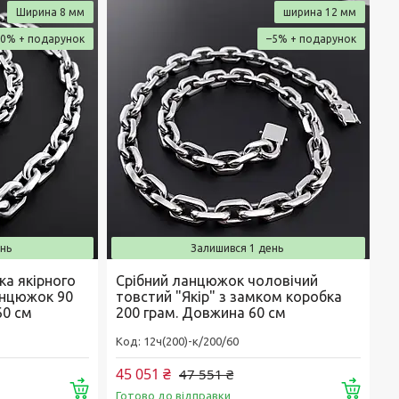
Ширина 8 мм
ширина 12 мм
10%
–5%
нь
Залишився 1 день
ка якірного
Срібний ланцюжок чоловічий
анцюжок 90
товстий "Якір" з замком коробка
60 см
200 грам. Довжина 60 см
12ч(200)-к/200/60
45 051 ₴
47 551 ₴
Купити
Купи
Готово до відправки