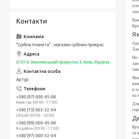
пле
лан
Контакти
Важ
Крі
Як
Одн
"Срібна планета" - магазин срібних прикрас
Лан
Не 
01014, Землянський провулок 3, Київ, Україна
лан
так
Якщ
Артур
важ
в п
на 
+380 (97) 000-45-08
Київстар (09:00 - 17:00)
Для
+380 (73) 003-32-04
сер
Lifecell (09:00 - 20:00)
Де
+380 (99) 000-45-08
Куп
Водафон (09:00 - 17:00)
та 
+380 (97) 000-32-04
пла