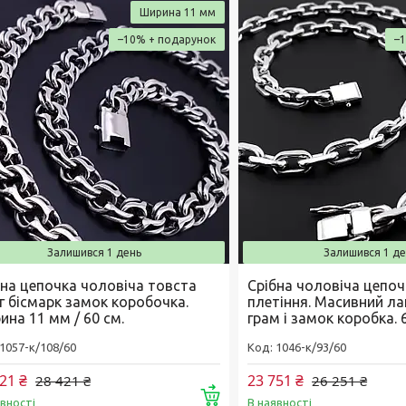
Ширина 11 мм
–10%
–
Залишився 1 день
Залишився 1 де
бна цепочка чоловіча товста
Срібна чоловіча цепоч
г бісмарк замок коробочка.
плетіння. Масивний л
ина 11 мм / 60 см.
грам і замок коробка. 
1057-к/108/60
1046-к/93/60
21 ₴
23 751 ₴
28 421 ₴
26 251 ₴
Купити
явності
В наявності