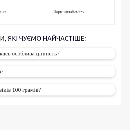
віча
Чорніння/бісмарк
ПИ, ЯКІ ЧУЄМО НАЙЧАСТІШЕ:
кась особлива цінність?
в?
іків 100 грамів?