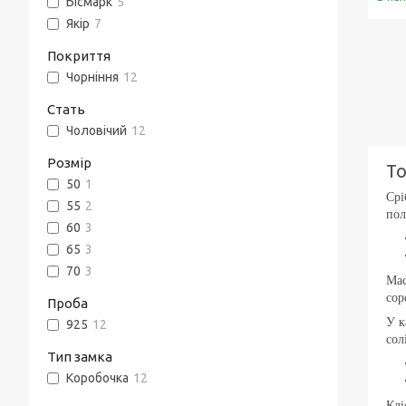
Бісмарк
5
Якір
7
Покриття
Чорніння
12
Стать
Чоловічий
12
Розмір
То
50
1
Срі
55
2
пол
60
3
65
3
70
3
Мас
сор
Проба
У к
925
12
сол
Тип замка
Коробочка
12
Клі