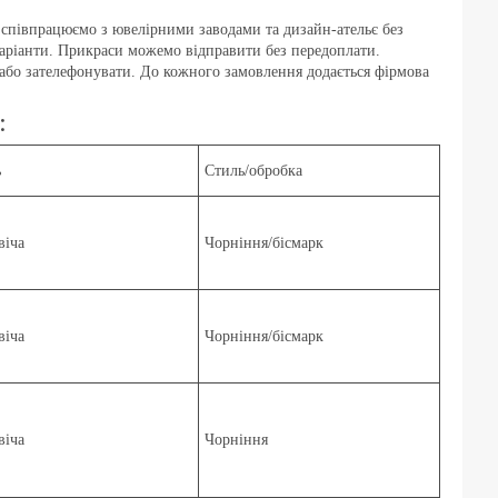
співпрацюємо з ювелірними заводами та дизайн-ательє без
 варіанти. Прикраси можемо відправити без передоплати.
або зателефонувати. До кожного замовлення додається фірмова
:
ь
Стиль/обробка
віча
Чорніння/бісмарк
віча
Чорніння/бісмарк
віча
Чорніння