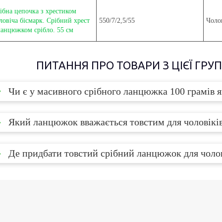
ібна цепочка з хрестиком
ловіча бісмарк. Срібний хрест
550/7/2,5/55
Чоло
ланцюжком срібло. 55 см
ПИТАННЯ ПРО ТОВАРИ З ЦІЄЇ ГРУ
Чи є у масивного срібного ланцюжка 100 грамів я
Який ланцюжок вважається товстим для чоловікі
Де придбати товстий срібний ланцюжок для чолов