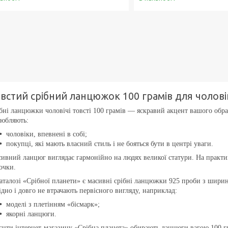
встий срібний ланцюжок 100 грамів для чоловік
бні ланцюжки чоловічі товсті 100 грамів — яскравий акцент вашого образ
юбляють:
чоловіки, впевнені в собі;
покупці, які мають власний стиль і не бояться бути в центрі уваги.
ивний ланцюг виглядає гармонійно на людях великої статури. На практи
очки.
аталозі «Срібної планети» є масивні срібні ланцюжки 925 проби з ширин
ідно і довго не втрачають первісного вигляду, наприклад:
моделі з плетінням «бісмарк»;
якорні ланцюги.
єнти інтернет-магазину «Срібна планета» обирають ланцюги вагою 100 гра