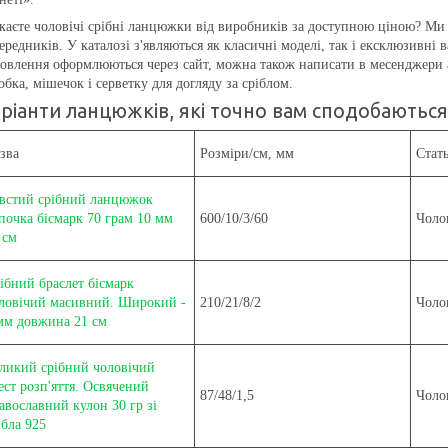
аєте чоловічі срібні ланцюжки від виробників за доступною ціною? Ми 
ередників. У каталозі з'являються як класичні моделі, так і ексклюзивні
овлення оформлюються через сайт, можна також написати в месенджери 
обка, мішечок і серветку для догляду за сріблом.
ріанти ланцюжків, які точно вам сподобаються
зва
Розміри/см, мм
Стат
встий срібний ланцюжок
почка бісмарк 70 грам 10 мм
600/10/3/60
Чоло
 см
ібний браслет бісмарк
ловічий масивний. Широкий -
210/21/8/2
Чоло
мм довжина 21 см
ликий срібний чоловічий
ест розп'яття. Освячений
87/48/1,5
Чоло
авославний кулон 30 гр зі
ібла 925