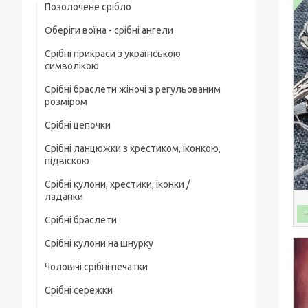
Позолочене срібло
Оберіги воїна - срібні ангели
Срібні прикраси з українською
символікою
Срібні браслети жіночі з регульованим
розміром
Срібні цепочки
Срібні ланцюжки з хрестиком, іконкою,
Чоловічі срібні цепочки
підвіскою
Позолочені срібні ланцюжки
Срібні кулони, хрестики, іконки /
Срібні цепочки з хрестиком
ладанки
Ювелірний шнурок зі срібним замком
Срібні ланцюжки з іконкою чи ладанкою
Срібні браслети
Срібні хрестики
Жіночі цепочки срібні
Позолочені срібні цепочки з хрестиком
Срібні кулони на шнурку
Чоловічі срібні браслети
Срібні підвіски
чи іконкою (ладанкою)
Товсті срібні ланцюжки
Чоловічі срібні печатки
Жіночі срібні браслети
Срібні іконки / ладанки
Срібні ланцюжки з кулонами / підвісками
Дитячі срібні цепочки
Срібні сережки
Чоловічі срібні печатки з чорним
Позолочені срібні браслети
каменем