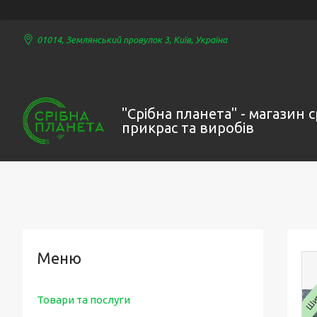
01014, Землянський провулок 3, Київ, Україна
"Срібна планета" - магазин 
прикрас та виробів
Шир
Товари та послуги