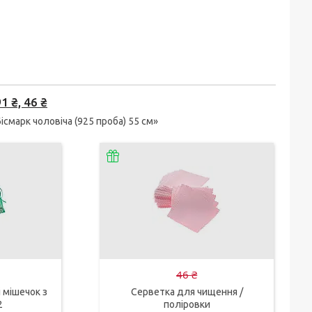
 ₴, 46 ₴
смарк чоловіча (925 проба) 55 см»
46 ₴
 мішечок з
Серветка для чищення /
2
поліровки