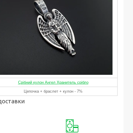
Срібний кулон Ангел Хранитель срібло
Цепочка + браслет + кулон - 7%
доставки