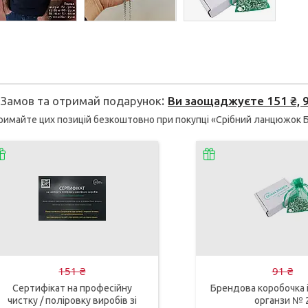
Замов та отримай подарунок
Ви заощаджуєте 151 ₴, 91
имайте цих позицій безкоштовно при покупці «Срібний ланцюжок Бі
151 ₴
91 ₴
Сертифікат на професійну
Брендова коробочка і
чистку / поліровку виробів зі
органзи № 