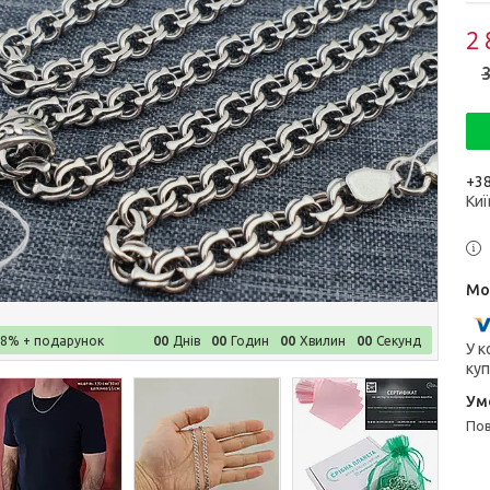
2 
3
+38
Киї
0
0
0
0
0
0
0
0
–8%
Днів
Годин
Хвилин
Секунд
У к
куп
п