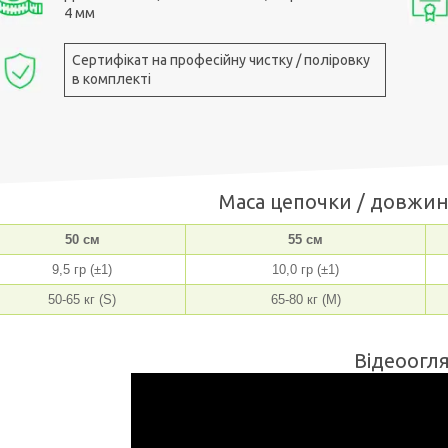
4 мм
Сертифікат на професійну чистку / поліровку
в комплекті
Маса цепочки / довжин
50 см
55 см
9,5 гр (±1)
10,0 гр (±1)
50-65 кг (S)
65-80 кг (M)
Відеоогля