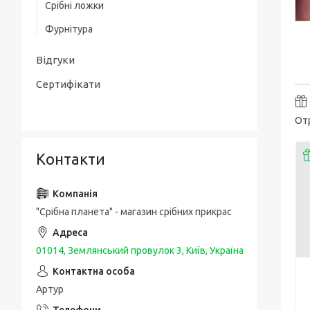
Срібні ложки
Товсті срібні браслети
Срібні чоловічі печатки / перстні з
Фурнітура
золотою накладкою
Чоловічі срібні браслети з золотом
Упаковка та догляд за виробами
Срібні каблучки спаси і збережи
Відгуки
Шовкові браслети з срібними вставками
і застібкою
Сертифікати
Отр
Контакти
"Срібна планета" - магазин срібних прикрас
01014, Землянський провулок 3, Київ, Україна
Артур