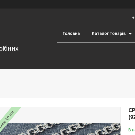
+
Головна
Каталог товарів
срібних
С
ина 4,0 мм
(9
В н