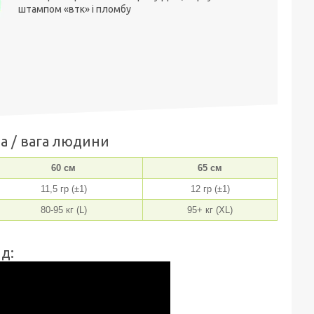
штампом «втк» і пломбу
а / вага людини
60 см
65 см
11,5 гр (±1)
12 гр (±1)
80-95 кг (L)
95+ кг (XL)
д: