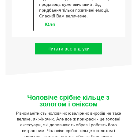
продавець дуже ввічливий .Від
придбання тільки позитивні емоції.
Спасибі Вам величезне.
Юля
—
Читати все відгуки
Чоловіче срібне кільце з
золотом і оніксом
Різноманітність чоловічих ювелірних виробів не таке
велике, як жіночих. Але все ж прикраси - це головні
аксесуари, які доповнюють образ і роблять його
виграшним. Чоловіче срібне кільце з золотом і
оніксом - стильна деталь образу будь-якого