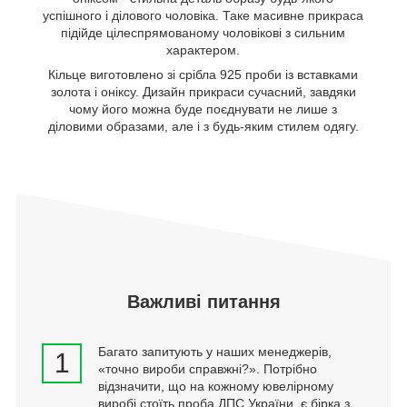
успішного і ділового чоловіка. Таке масивне прикраса
підійде цілеспрямованому чоловікові з сильним
характером.
Кільце виготовлено зі срібла 925 проби із вставками
золота і оніксу. Дизайн прикраси сучасний, завдяки
чому його можна буде поєднувати не лише з
діловими образами, але і з будь-яким стилем одягу.
Важливі питання
Багато запитують у наших менеджерів,
1
«точно вироби справжні?». Потрібно
відзначити, що на кожному ювелірному
виробі стоїть проба ДПС України, є бірка з