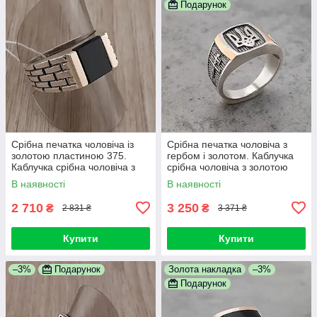
Подарунок
Срібна печатка чоловіча із
Срібна печатка чоловіча з
золотою пластиною 375.
гербом і золотом. Каблучка
Каблучка срібна чоловіча з
срібна чоловіча з золотою
золотом. 20 розмір
накладкою і тризубом
В наявності
В наявності
2 710
3 250
₴
₴
2 831 ₴
3 371 ₴
Купити
Купити
–3%
Подарунок
Золота накладка
–3%
Подарунок