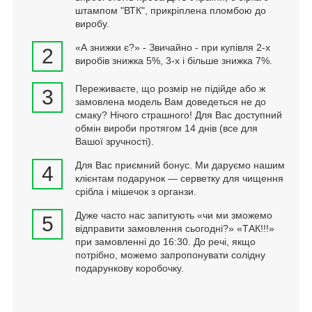
штампом "ВТК", прикріплена пломбою до
виробу.
«А знижки є?» - Звичайно - при купівля 2-х
2
виробів знижка 5%, 3-х і більше знижка 7%.
Переживаєте, що розмір не підійде або ж
3
замовлена модель Вам доведеться не до
смаку? Нічого страшного! Для Вас доступний
обмін вироби протягом 14 днів (все для
Вашої зручності).
Для Вас приємний бонус. Ми даруємо нашим
4
клієнтам подарунок — серветку для чищення
срібла і мішечок з органзи.
Дуже часто нас запитують «чи ми зможемо
5
відправити замовлення сьогодні?» «ТАК!!!»
при замовленні до 16:30. До речі, якщо
потрібно, можемо запропонувати солідну
подарункову коробочку.