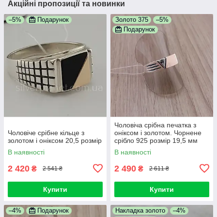
Акційні пропозиції та новинки
–5%
Подарунок
Золото 375
–5%
Подарунок
Чоловіча срібна печатка з
Чоловіче срібне кільце з
оніксом і золотом. Чорнене
золотом і оніксом 20,5 розмір
срібло 925 розмір 19,5 мм
В наявності
В наявності
2 420
2 490
₴
₴
2 541 ₴
2 611 ₴
Купити
Купити
–4%
Подарунок
Накладка золото
–4%