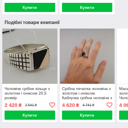
Купити
Купити
Подібні товари компанії
Чоловіче срібне кільце з
Срібна печатка чоловіча з
Маси
золотом і оніксом 20,5
золотом і оніксом.
золо
розмір
Каблучка срібна чоловіча з
Чоло
золотою накладкою і
перс
2 420
4 620
4 0
₴
₴
2 541 ₴
4 741 ₴
чорним каменем
вста
Купити
Купити