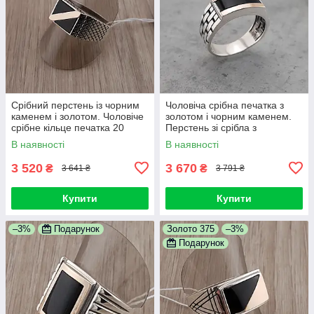
Срібний перстень із чорним
Чоловіча срібна печатка з
каменем і золотом. Чоловіче
золотом і чорним каменем.
срібне кільце печатка 20
Перстень зі срібла з
розмір
накладкою золота 375. 21
В наявності
В наявності
розмір
3 520
3 670
₴
₴
3 641 ₴
3 791 ₴
Купити
Купити
–3%
Подарунок
Золото 375
–3%
Подарунок