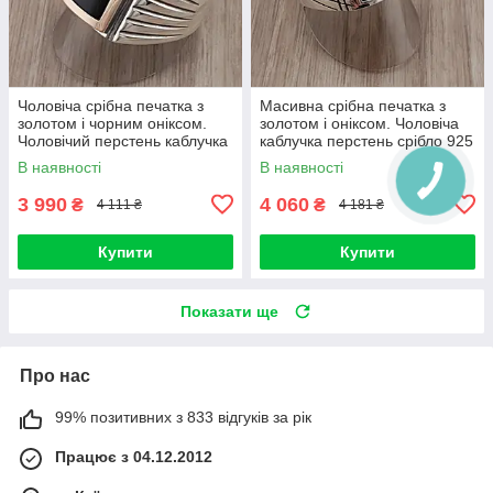
Чоловіча срібна печатка з
Масивна срібна печатка з
золотом і чорним оніксом.
золотом і оніксом. Чоловіча
Чоловічий перстень каблучка
каблучка перстень срібло 925
і вставка золото 375
В наявності
В наявності
3 990
4 060
₴
₴
4 111 ₴
4 181 ₴
Купити
Купити
Показати ще
Про нас
99% позитивних з 833 відгуків за рік
Працює з 04.12.2012