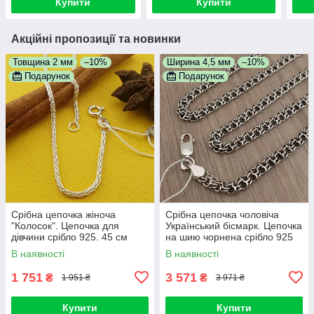
Купити
Купити
Акційні пропозиції та новинки
Товщина 2 мм
–10%
Ширина 4,5 мм
–10%
Подарунок
Подарунок
Срібна цепочка жіноча
Срібна цепочка чоловіча
"Колосок". Цепочка для
Український бісмарк. Цепочка
дівчини срібло 925. 45 см
на шию чорнена срібло 925
55 см
В наявності
В наявності
1 751
3 571
₴
₴
1 951 ₴
3 971 ₴
Купити
Купити