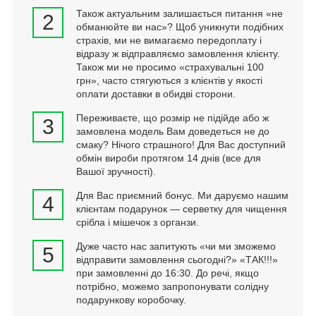
Також актуальним залишається питання «не
2
обманюйте ви нас»? Щоб уникнути подібних
страхів, ми не вимагаємо передоплату і
відразу ж відправляємо замовлення клієнту.
Також ми не просимо «страхувальні 100
грн», часто стягуються з клієнтів у якості
оплати доставки в обидві сторони.
Переживаєте, що розмір не підійде або ж
3
замовлена модель Вам доведеться не до
смаку? Нічого страшного! Для Вас доступний
обмін вироби протягом 14 днів (все для
Вашої зручності).
Для Вас приємний бонус. Ми даруємо нашим
4
клієнтам подарунок — серветку для чищення
срібла і мішечок з органзи.
Дуже часто нас запитують «чи ми зможемо
5
відправити замовлення сьогодні?» «ТАК!!!»
при замовленні до 16:30. До речі, якщо
потрібно, можемо запропонувати солідну
подарункову коробочку.