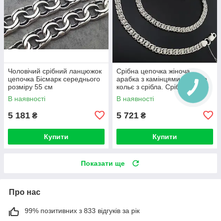
Чоловічий срібний ланцюжок
Срібна цепочка жіноча
цепочка Бісмарк середнього
арабка з камінцями. Жіноче
розміру 55 см
кольє з срібла. Срібло 925 +
цирконій. 50 см
В наявності
В наявності
5 181
5 721
₴
₴
Купити
Купити
Показати ще
Про нас
99% позитивних з 833 відгуків за рік