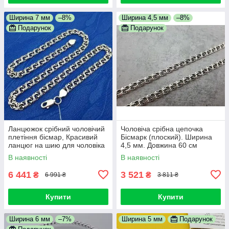
Ширина 7 мм
–8%
Ширина 4,5 мм
–8%
Подарунок
Подарунок
Ланцюжок срібний чоловічий
Чоловіча срібна цепочка
плетіння бісмар, Красивий
Бісмарк (плоский). Ширина
ланцюг на шию для чоловіка
4,5 мм. Довжина 60 см
В наявності
В наявності
6 441
3 521
₴
₴
6 991 ₴
3 811 ₴
Купити
Купити
Ширина 6 мм
–7%
Ширина 5 мм
Подарунок