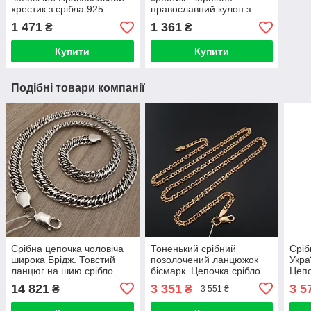
хрестик з срібла 925
православний кулон з
срібла 925
1 471
1 361
₴
₴
Купити
Купити
Подібні товари компанії
Срібна цепочка чоловіча
Тоненький срібний
Сріб
широка Брідж. Товстий
позолочений ланцюжок
Укра
ланцюг на шию срібло
бісмарк. Цепочка срібло
Цепо
925. Ширина 8,5 мм.
925 з позолотою 585.
сріб
14 821
3 351
3 5
₴
₴
3 551 ₴
Довжина 55 см
Ширина 3,5 мм 55 см