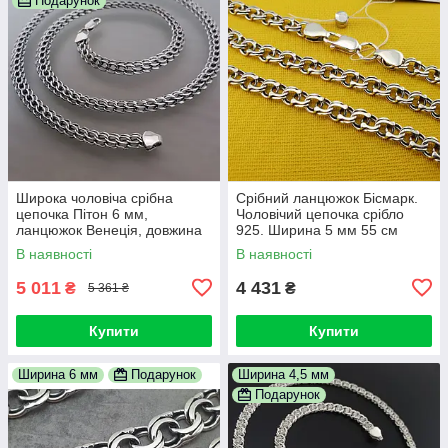
Подарунок
Широка чоловіча срібна
Срібний ланцюжок Бісмарк.
цепочка Пітон 6 мм,
Чоловічий цепочка срібло
ланцюжок Венеція, довжина
925. Ширина 5 мм 55 см
55 см, чорнене срібло
В наявності
В наявності
5 011
4 431
₴
₴
5 361 ₴
Купити
Купити
Ширина 6 мм
Подарунок
Ширина 4,5 мм
Подарунок