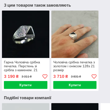
З цим товаром також замовляють
Гарна Чоловіча срібна
Чоловіча срібна печатка з
печатка. Перстень зі
золотом і оніксом 128з 21
срібла з каменем. 21
розмір
розмір
3 190
3 710
₴
₴
3 311 ₴
3 831 ₴
Купити
Купити
Подібні товари компанії