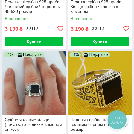
Печатка зі срібла 925 проби.
Печатка срібло 925 проби.
Чоловічий срібний перстень.
Кільце срібне чоловіче з
453/20 розмір
каменем.
В наявності
В наявності
3 190
3 190
₴
₴
3 311 ₴
3 311 ₴
Купити
Купити
–4%
Подарунок
–4%
Подарунок
Срібне чоловіче кільце
Чоловіча срібна печатка з
КНОПКА
ЗВ'ЯЗКУ
(печатка) з великим каменем
великим чорним оніксом 19,5
оніксом
розмір