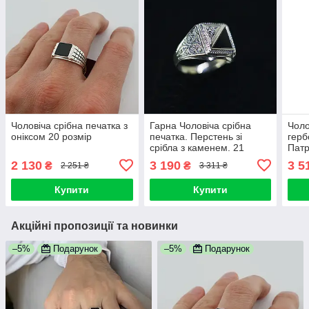
Чоловіча срібна печатка з
Гарна Чоловіча срібна
Чоло
оніксом 20 розмір
печатка. Перстень зі
герб
срібла з каменем. 21
Патр
розмір
перс
2 130
3 190
3 5
₴
₴
2 251 ₴
3 311 ₴
925
Купити
Купити
Акційні пропозиції та новинки
–5%
Подарунок
–5%
Подарунок