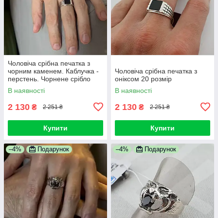
Чоловіча срібна печатка з
чорним каменем. Каблучка -
Чоловіча срібна печатка з
перстень. Чорнене срібло
оніксом 20 розмір
925
В наявності
В наявності
2 130
2 130
₴
₴
2 251 ₴
2 251 ₴
Купити
Купити
–4%
Подарунок
–4%
Подарунок