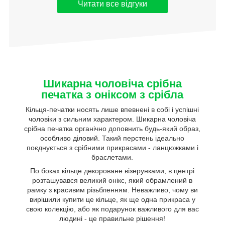
Читати все відгуки
Шикарна чоловіча срібна
печатка з оніксом з срібла
Кільця-печатки носять лише впевнені в собі і успішні
чоловіки з сильним характером. Шикарна чоловіча
срібна печатка органічно доповнить будь-який образ,
особливо діловий. Такий перстень ідеально
поєднується з срібними прикрасами - ланцюжками і
браслетами.
По боках кільце декороване візерунками, в центрі
розташувався великий онікс, який обрамлений в
рамку з красивим різьбленням. Неважливо, чому ви
вирішили купити це кільце, як ще одна прикраса у
свою колекцію, або як подарунок важливого для вас
людині - це правильне рішення!