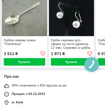
Срібна кавова ложка
Срібні сережки кулі -
Сріб
"Улюблена"
сфери на петлі (діаметр
"Улю
12 мм). Сережки зі срібла
на французькій застібці.
3 511
1 871
6 0
₴
₴
Купити
Купити
Про нас
99% позитивних з 824 відгуків за рік
Працює з 04.12.2012
м. Київ