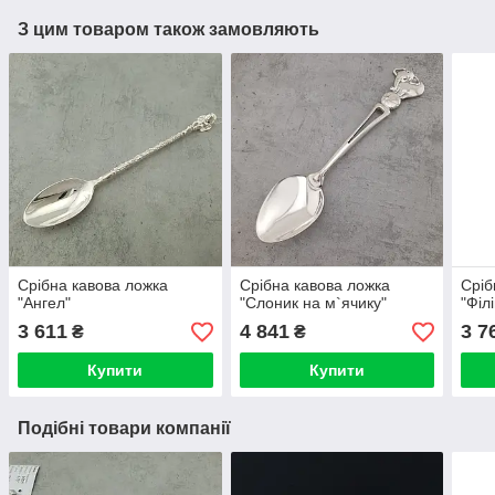
З цим товаром також замовляють
Срібна кавова ложка
Срібна кавова ложка
Сріб
"Ангел"
"Слоник на м`ячику"
"Філ
3 611
4 841
3 7
₴
₴
Купити
Купити
Подібні товари компанії