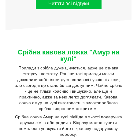
Читати всі відгуки
Срібна кавова ложка "Амур на
кулі"
Прилади з срібла дуже цінуються, адже це ознака
статусу і достатку. Раніше такі прилади могли
дозволити собі тільки дуже впливові і успішні люди,
але сьогодні це стало більш доступним. Чайне срібло
- це не тільки красиво і вишукано, але ще й
практично, адже за нею легко доглядати. Кавова
ложка амур на кулі виготовлені з високопробного
срібла і чорненим покриттям.
Срібна ложка Амур на кулі підійде в якості подарунка
друзям сім'ю або родичів. Відразу можна купити
комплект і упакувати його в красиву подарункову
коробку.