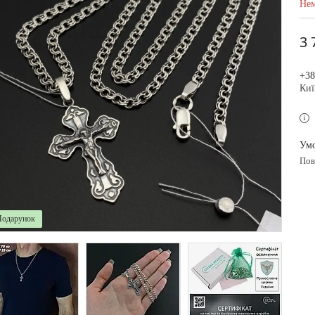
Нем
3 
+38
Киї
по
Подарунок