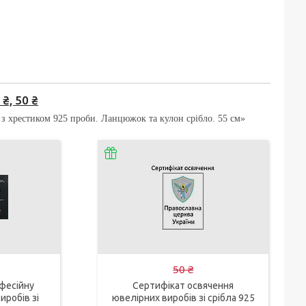
₴, 50 ₴
з хрестиком 925 проби. Ланцюжок та кулон срібло. 55 см»
50 ₴
фесійну
Сертифікат освячення
иробів зі
ювелірних виробів зі срібла 925