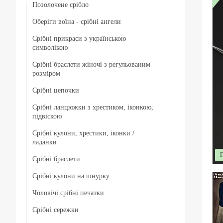
Позолочене срібло
Оберіги воїна - срібні ангели
Срібні прикраси з українською
символікою
Срібні браслети жіночі з регульованим
розміром
Срібні цепочки
Срібні ланцюжки з хрестиком, іконкою,
Чоловічі срібні цепочки
підвіскою
Позолочені срібні ланцюжки
Срібні кулони, хрестики, іконки /
Срібні цепочки з хрестиком
ладанки
Ювелірний шнурок зі срібним замком
Срібні ланцюжки з іконкою чи ладанкою
Срібні браслети
Срібні хрестики
Жіночі цепочки срібні
Позолочені срібні цепочки з хрестиком чи
Срібні кулони на шнурку
Чоловічі срібні браслети
Срібні підвіски
іконкою (ладанкою)
Товсті срібні ланцюжки
Чоловічі срібні печатки
Жіночі срібні браслети
Срібні іконки / ладанки
Срібні ланцюжки з кулонами / підвісками
Дитячі срібні цепочки
Срібні сережки
Чоловічі срібні печатки з чорним каменем
Позолочені срібні браслети