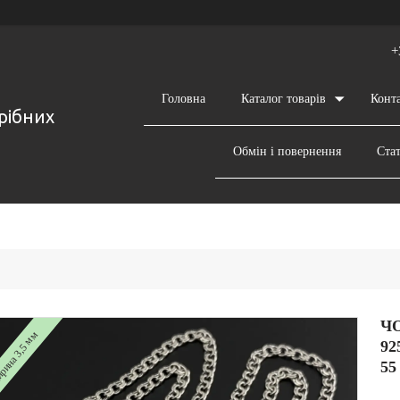
+
Головна
Каталог товарів
Конт
срібних
Обмін і повернення
Стат
Ч
ина 3,5 мм
9
55