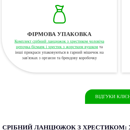
ФІРМОВА УПАКОВКА
Комплект срібний ланцюжок з хрестиком чоловіча
цепочка бісмарк і хрестик з жорстким вушком
та
інші прикраси упаковуються в гарний мішечок на
зав'язках з органзи та брендову коробочку
ВІДГУКИ КЛІЄ
СРІБНИЙ ЛАНЦЮЖОК З ХРЕСТИКОМ: