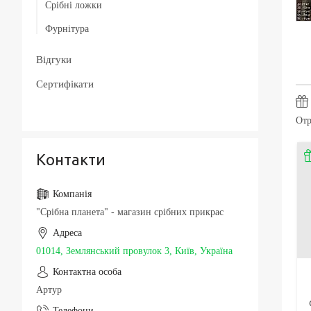
Срібні ложки
Срібні чоловічі печатки / перстні з золотою
Товсті срібні браслети
накладкою
Фурнітура
Чоловічі срібні браслети з золотом
Срібні каблучки спаси і збережи
Упаковка та догляд за виробами
Відгуки
Шовкові браслети з срібними вставками і
застібкою
Сертифікати
Отр
Контакти
"Срібна планета" - магазин срібних прикрас
01014, Землянський провулок 3, Київ, Україна
Артур