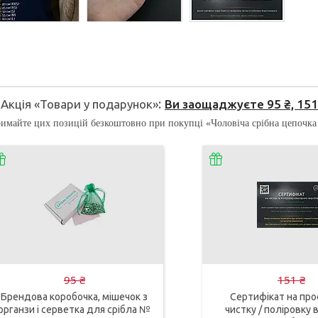
Акція «Товари у подарунок»
Ви заощаджуєте 95 ₴, 151 
имайте цих позицій безкоштовно при покупці «Чоловіча срібна цепочка 
95 ₴
151 ₴
Брендова коробочка, мішечок з
Сертифікат на про
органзи і серветка для срібла №
чистку / поліровку в