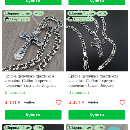
Купити
Купити
Ширина 4,5 мм
–4%
Ширина 4,5 мм
–4%
Подарунок
Подарунок
Срібна цепочка з хрестиком
Срібна цепочка з хрестиком
чоловіча. Срібний хрестик
чоловіча. Срібний хрестик
чоловічий і цепочка зі срібла
освячений Спаси Збережи
925. Довжина 55 см
ланцюжок на шию бісмарк 55
В наявності
В наявності
см
4 331
4 471
₴
₴
4 531 ₴
4 671 ₴
Купити
Купити
Ширина 4,5 мм
–4%
Ширина 4 мм
–4%