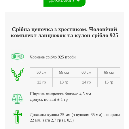
ДО КАТАЛОГУ
➔
Срібна цепочка з хрестиком. Чоловічий
комплект ланцюжок та кулон срібло 925
Чорнене срібло 925 проби
50 см
55 см
60 см
65 см
12 гр
13 гр
14 гр
15 гр
Ширина ланцюжка близько 4,5 мм
Допуск по вазі ± 1 гр
Довжина кулона 25 мм (з вушком 35 мм) - ширина
22 мм, вага 2,7 гр (± 0,5)