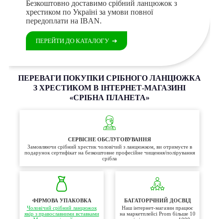
Безкоштовно доставимо срібний ланцюжок з
хрестиком по Україні за умови повної
передоплати на IBAN.
ПЕРЕЙТИ ДО КАТАЛОГУ
➔
ПЕРЕВАГИ ПОКУПКИ СРІБНОГО ЛАНЦЮЖКА
З ХРЕСТИКОМ В ІНТЕРНЕТ-МАГАЗИНІ
«СРІБНА ПЛАНЕТА»
СЕРВІСНЕ ОБСЛУГОВУВАННЯ
Замовляючи срібний хрестик чоловічий з ланцюжком, ви отримуєте в
подарунок сертифікат на безкоштовне професійне чищення/полірування
срібла
ФІРМОВА УПАКОВКА
БАГАТОРІЧНИЙ ДОСВІД
Чоловічий срібний ланцюжок
Наш інтернет-магазин працює
якір з православними вставками
на маркетплейсі Prom більше 10