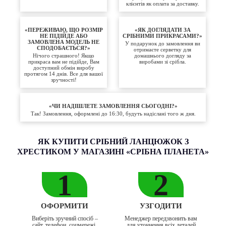
клієнтів як оплата за доставку.
«ПЕРЕЖИВАЮ, ЩО РОЗМІР
«ЯК ДОГЛЯДАТИ ЗА
НЕ ПІДІЙДЕ АБО
СРІБНИМИ ПРИКРАСАМИ?»
ЗАМОВЛЕНА МОДЕЛЬ НЕ
У подарунок до замовлення ви
СПОДОБАЄТЬСЯ?»
отримаєте серветку для
Нічого страшного! Якщо
домашнього догляду за
прикраса вам не підійде, Вам
виробами зі срібла.
доступний обмін виробу
протягом 14 днів. Все для вашої
зручності!
«ЧИ НАДІШЛЕТЕ ЗАМОВЛЕННЯ СЬОГОДНІ?»
Так! Замовлення, оформлені до 16:30, будуть надіслані того ж дня.
ЯК КУПИТИ СРІБНИЙ ЛАНЦЮЖОК З
ХРЕСТИКОМ У МАГАЗИНІ «СРІБНА ПЛАНЕТА»
1
2
ОФОРМИТИ
УЗГОДИТИ
Виберіть зручний спосіб –
Менеджер передзвонить вам
сайт, телефон, соцмережі,
для уточнення всіх деталей