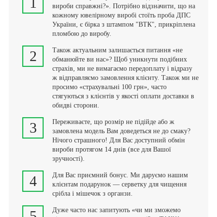
1
вироби справжні?». Потрібно відзначити, що на
кожному ювелірному виробі стоїть проба ДПС
України, є бірка з штампом "ВТК", прикріплена
пломбою до виробу.
Також актуальним залишається питання «не
2
обманюйте ви нас»? Щоб уникнути подібних
страхів, ми не вимагаємо передоплату і відразу
ж відправляємо замовлення клієнту. Також ми не
просимо «страхувальні 100 грн», часто
стягуються з клієнтів у якості оплати доставки в
обидві сторони.
Переживаєте, що розмір не підійде або ж
3
замовлена модель Вам доведеться не до смаку?
Нічого страшного! Для Вас доступний обмін
вироби протягом 14 днів (все для Вашої
зручності).
Для Вас приємний бонус. Ми даруємо нашим
4
клієнтам подарунок — серветку для чищення
срібла і мішечок з органзи.
Дуже часто нас запитують «чи ми зможемо
5