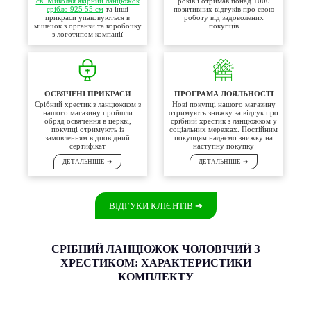
св. Миколая якірний ланцюжок
років і отримав понад 1000
срібло 925 55 см
та інші
позитивних відгуків про свою
прикраси упаковуються в
роботу від задоволених
мішечок з органзи та коробочку
покупців
з логотипом компанії
ОСВЯЧЕНІ ПРИКРАСИ
ПРОГРАМА ЛОЯЛЬНОСТІ
Срібний хрестик з ланцюжком з
Нові покупці нашого магазину
нашого магазину пройшли
отримують знижку за відгук про
обряд освячення в церкві,
срібний хрестик з ланцюжком у
покупці отримують із
соціальних мережах. Постійним
замовленням відповідний
покупцям надаємо знижку на
сертифікат
наступну покупку
ДЕТАЛЬНІШЕ
➔
ДЕТАЛЬНІШЕ
➔
ВІДГУКИ КЛІЄНТІВ
➔
СРІБНИЙ ЛАНЦЮЖОК ЧОЛОВІЧИЙ З
ХРЕСТИКОМ: ХАРАКТЕРИСТИКИ
КОМПЛЕКТУ