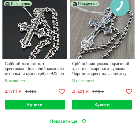
Подарунок
Подарунок
Срібний ланцюжок з
Срібний ланцюжок і красивий
хрестиком. Чоловічий комплект
хрестик з жорстким вушком.
цепочка та кулон срібло 925. 55
Чорніння хрест на ланцюжку
см
срібло 55 см
В наявності
В наявності
4 511
4 541
₴
₴
4 711 ₴
4 741 ₴
Купити
Купити
Показати ще