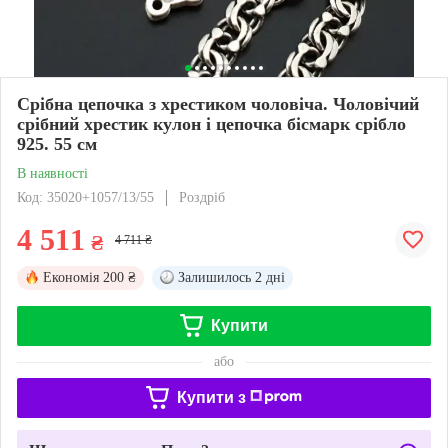
Срібна цепочка з хрестиком чоловіча. Чоловічий
срібний хрестик кулон і цепочка бісмарк срібло
925. 55 см
В наявності
Код: 35020+1057/13/55
Роздріб
4 511
₴
4 711 ₴
Економія
200 ₴
Залишилось
2 дні
Купити
або
Купити з