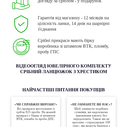
догляду за сріблом - у подарунок
Гарантія від магазину - 12 місяців на
цілісність ланки, 14 днів на шарнірні
з'єднання
Срібні прикраси мають бірку
виробника зі штампом ВТК, пломбу,
пробу ГПС
ВІДЕООГЛЯД ЮВЕЛІРНОГО КОМПЛЕКТУ
СРІБНИЙ ЛАНЦЮЖОК З ХРЕСТИКОМ
НАЙЧАСТІШІ ПИТАННЯ ПОКУПЦІВ
«ЧИ СПРАВЖНІ ВИРОБИ?»
«НЕ ОБМАНЕТЕ ВИ НАС»?
Всі прикраси виготовлені із
Щоб уникнути подібних
срібла 925 проби. На кожній
сумнівів, ми надсилаємо
прикрасі є бирка зі штампом
замовлення клієнту без
ВТК, пломба та проба ДПС.
передоплати. Також ми не
просимо «страхувальні 100
грн», які можуть братися з