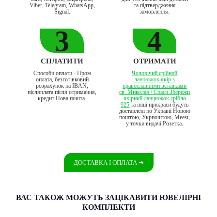
Viber, Telegram, WhatsApp,
та підтвердження
Signal.
замовлення.
3
4
СПЛАТИТИ
ОТРИМАТИ
Способи оплати - Пром
Чоловічий срібний
оплата, безготівковий
ланцюжок якір з
розрахунок на IBAN,
православними вставками
післяплата після отримання,
св. Миколая / Спаси Збережи
кредит Нова пошта.
якірний ланцюжок срібло
925
та інші прикраси будуть
доставлені по Україні Новою
поштою, Укрпоштою, Meest,
у точки видачі Розетка.
ДОСТАВКА І ОПЛАТА
➔
ВАС ТАКОЖ МОЖУТЬ ЗАЦІКАВИТИ ЮВЕЛІРНІ
КОМПЛЕКТИ