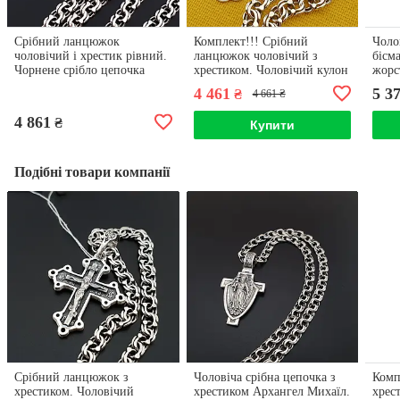
Срібний ланцюжок
Комплект!!! Срібний
Чоло
чоловічий і хрестик рівний.
ланцюжок чоловічий з
бісма
Чорнене срібло цепочка
хрестиком. Чоловічий кулон
жорс
Бісмарк і кулон
і цепочка на шию. Срібло
925 
4 461
5 3
₴
4 661 ₴
925
4 861
₴
Купити
Подібні товари компанії
Срібний ланцюжок з
Чоловіча срібна цепочка з
Комп
хрестиком. Чоловічий
хрестиком Архангел Михаїл.
хрес