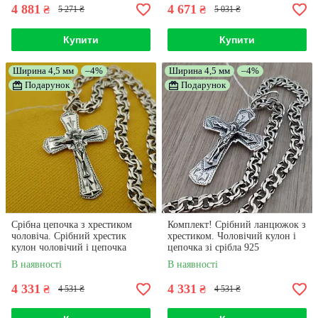
4 881
4 671
₴
₴
5 271 ₴
5 031 ₴
Купити
Купити
Ширина 4,5 мм
–4%
Ширина 4,5 мм
–4%
Подарунок
Подарунок
Срібна цепочка з хрестиком
Комплект! Срібний ланцюжок з
чоловіча. Срібний хрестик
хрестиком. Чоловічий кулон і
кулон чоловічий і цепочка
цепочка зі срібла 925
Бісмарк. 55 см
В наявності
В наявності
4 331
4 331
₴
₴
4 531 ₴
4 531 ₴