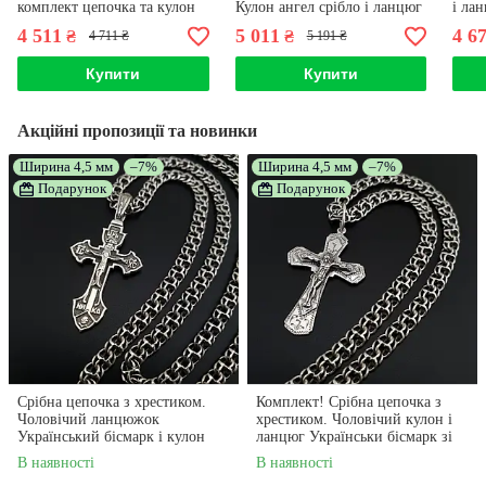
комплект цепочка та кулон
Кулон ангел срібло і ланцюг
і ла
срібло 925. 55 см
бісмарк 925. Довжина 55 см
зі ср
4 511
5 011
4 6
₴
₴
4 711 ₴
5 191 ₴
Купити
Купити
Акційні пропозиції та новинки
Ширина 4,5 мм
–7%
Ширина 4,5 мм
–7%
Подарунок
Подарунок
Срібна цепочка з хрестиком.
Комплект! Срібна цепочка з
Чоловічий ланцюжок
хрестиком. Чоловічий кулон і
Український бісмарк і кулон
ланцюг Українськи бісмарк зі
хрестик з жорстким вушком.
срібла 925
В наявності
В наявності