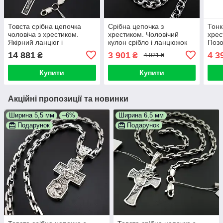
Товста срібна цепочка
Срібна цепочка з
Тонк
чоловіча з хрестиком.
хрестиком. Чоловічий
хрес
Якірний ланцюг і
кулон срібло і ланцюжок
Поз
освячений кулон хрест
925 проба 55 см
бісм
14 881
3 901
4 3
₴
₴
4 021 ₴
срібло 925. Довжина 55 см
сріб
Купити
Купити
Акційні пропозиції та новинки
Ширина 5,5 мм
–6%
Ширина 6,5 мм
Подарунок
Подарунок