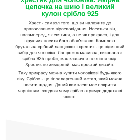
цепочка на шию і великий
кулон срібло 925
Хрест - символ того, що ви належите до
православного віросповідання. Носиться він,
насамперед, як святиня, а не як прикраса, і для
віруючих носити його обов'язково. Комплект
брутальна срібний ланцюжок і хрестик - це відмінний
вибір для чоловіка. Ланцюжок масивна, виконана з
срібла 925 проби, має класичне плетіння якір.
Хрестик не химерний, має простий дизайн.
Таку прикрасу можна купити чоловікові будь-якого
віку. Срібло - це гіпоалергенний метал, який можна
носити щодня. Даний комплект має покриття
чорнінням, завдяки чому срібло отримує додаткові
якості.