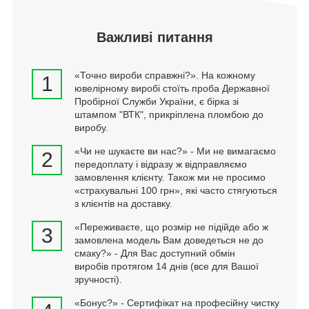
Важливі питання
«Точно вироби справжні?». На кожному
1
ювелірному виробі стоїть проба Державної
Пробірної Служби України, є бірка зі
штампом "ВТК", прикріплена пломбою до
виробу.
«Чи не шукаєте ви нас?» - Ми не вимагаємо
2
передоплату і відразу ж відправляємо
замовлення клієнту. Також ми не просимо
«страхувальні 100 грн», які часто стягуються
з клієнтів на доставку.
«Переживаєте, що розмір не підійде або ж
3
замовлена модель Вам доведеться не до
смаку?» - Для Вас доступний обмін
виробів протягом 14 днів (все для Вашої
зручності).
«Бонус?» - Сертифікат на професійну чистку