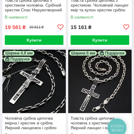
Товста срібна цепочка з
Товста срібна цепочка з
хрестиком чоловіча. Срібний
хрестиком. Чоловічий ланцюг
хрестик Спас Нерукотворний
якір та кулон хрестик срібло
і Миколай Чудотворець і
925. 55 см
В наявності
В наявності
масивний ланцюжок якір
55см
19 561
15 161
₴
₴
20 811 ₴
Купити
Купити
Ширина 4,8 мм
Ширина 6 мм
Подарунок
Подарунок
Чоловіча срібна цепочка
Товста срібна цепочка
якірна і хрестик зі срібла.
чоловіча з хрестиком.
КНОПКА
Якірний ланцюжок і срібло
Якірний ланцюг і освячений
ЗВ'ЯЗКУ
кулон 55 см
кулон хрест срібло 925.