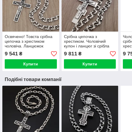
Освячено! Товста срібна
Срібна цепочка з
Чоло
цепочка з хрестиком
хрестиком. Чоловічий
сріб
чоловіча. Ланцюжок
кулон і ланцюг зі срібла
хрес
бісмарк і кулон хрест
925 55 см
хрес
9 541
9 811
9 7
₴
₴
срібло 925. Довжина 55 см
Купити
Купити
Подібні товари компанії