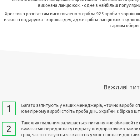
виконана ланцюжок, - одне з найбільш популярни
Хрестик з розп'яттям виготовлено зі срібла 925 проби з чорніння
в якості подарунка - хороша ідея, адже срібна ланцюжок з кулон
гарним оберег
Важливі пи
Багато запитують у наших менеджерів, «точно вироби сп
1
ювелірному виробі стоїть проба ДПС України, є бірка з 
Також актуальним залишається питання «не обманюйте ви
2
вимагаємо передоплату і відразу ж відправляємо замовл
грн», часто стягуються з клієнтів у якості оплати достав