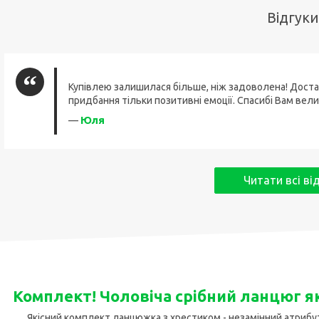
Відгуки
Купівлею залишилася більше, ніж задоволена! Доста
придбання тільки позитивні емоції. Спасибі Вам вели
Юля
—
Читати всі ві
Комплект! Чоловіча срібний ланцюг як
Якісний комплект ланцюжка з хрестиком - незамінний атрибут 