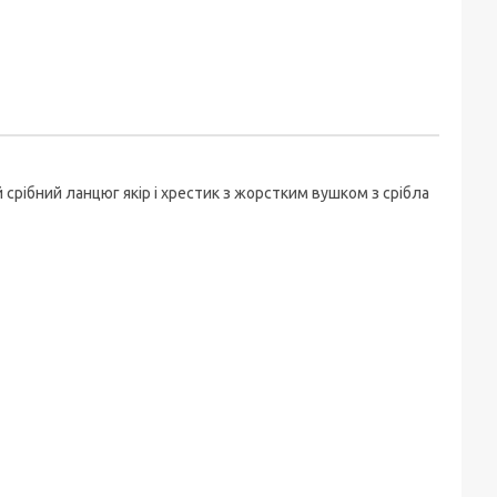
срібний ланцюг якір і хрестик з жорстким вушком з срібла