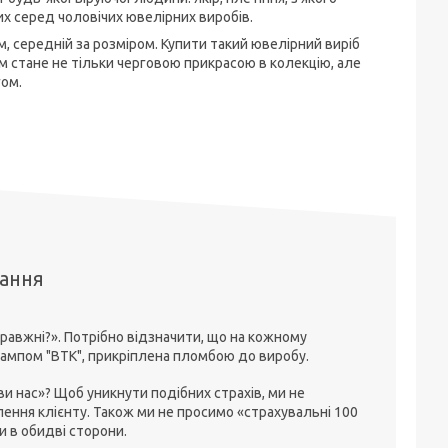
х серед чоловічих ювелірних виробів.
м, середній за розміром. Купити такий ювелірний виріб
ом стане не тільки черговою прикрасою в колекцію, але
ом.
тання
равжні?». Потрібно відзначити, що на кожному
штампом "ВТК", прикріплена пломбою до виробу.
 нас»? Щоб уникнути подібних страхів, ми не
ення клієнту. Також ми не просимо «страхувальні 100
ки в обидві сторони.