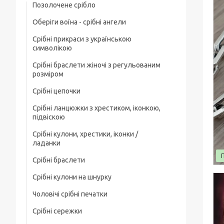
Позолочене срібло
Оберіги воїна - срібні ангели
Срібні прикраси з українською
символікою
Срібні браслети жіночі з регульованим
розміром
Срібні цепочки
Срібні ланцюжки з хрестиком, іконкою,
Чоловічі срібні цепочки
підвіскою
Позолочені срібні ланцюжки
Срібні кулони, хрестики, іконки /
Срібні цепочки з хрестиком
ладанки
Ювелірний шнурок зі срібним замком
Срібні ланцюжки з іконкою чи ладанкою
Срібні браслети
Срібні хрестики
Жіночі цепочки срібні
Позолочені срібні цепочки з хрестиком
Срібні кулони на шнурку
Чоловічі срібні браслети
Срібні підвіски
чи іконкою (ладанкою)
Товсті срібні ланцюжки
Чоловічі срібні печатки
Жіночі срібні браслети
Срібні іконки / ладанки
Срібні ланцюжки з кулонами / підвісками
Дитячі срібні цепочки
Срібні сережки
Чоловічі срібні печатки з чорним
Позолочені срібні браслети
каменем