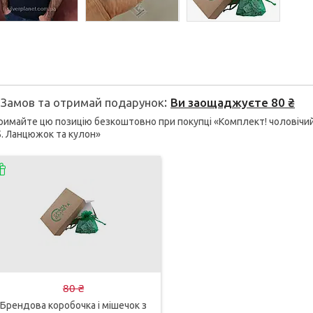
Замов та отримай подарунок
Ви заощаджуєте 80 ₴
имайте цю позицію безкоштовно при покупці «Комплект! чоловічий 
. Ланцюжок та кулон»
80 ₴
Брендова коробочка і мішечок з