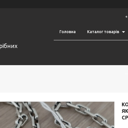
+
Головна
Каталог товарів
срібних
К
ЯК
СР