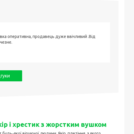
вка оперативна, продавець дуже ввічливий .Від
чезне.
дгуки
ір і хрестик з жорстким вушком
будь-якої віруючої людини. Якір, плетіння, з якого