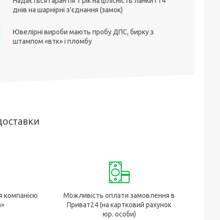
Надається гарантія 1 рік на цілісність ланки і 14
днів на шарнірні з'єднання (замок)
Ювелірні вироби мають пробу ДПС, бирку з
штампом «втк» і пломбу
доставки
я компанією
Можливість оплати замовлення в
а»
Приват24 (на картковий рахунок
юр. особи)