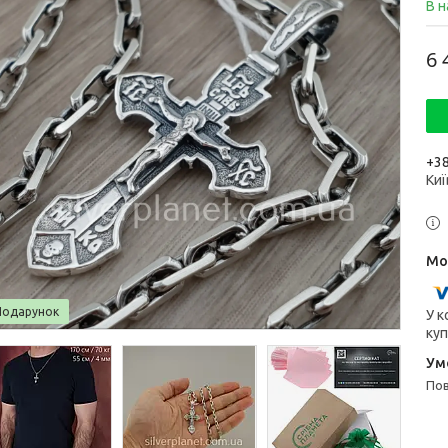
В н
6 
+38
Киї
Подарунок
У к
куп
п