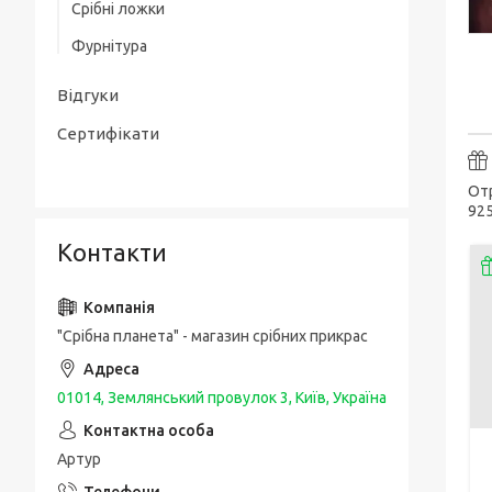
Срібні ложки
Товсті срібні браслети
Срібні чоловічі печатки / перстні з
Фурнітура
золотою накладкою
Чоловічі срібні браслети з золотом
Упаковка та догляд за виробами
Срібні каблучки спаси і збережи
Відгуки
Шовкові браслети з срібними вставками
і застібкою
Сертифікати
Отр
925
Контакти
"Срібна планета" - магазин срібних прикрас
01014, Землянський провулок 3, Київ, Україна
Артур