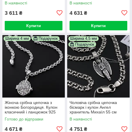
Ангел Хранитель
Струмок 925 проби 50 см
В наявності
В наявності
3 611
4 631
₴
₴
Купити
Купити
Ширина 4 мм
Подарунок
Ширина 4,5 мм
Подарунок
Жіноча срібна цепочка з
Чоловіча срібна цепочка
іконкою Богородиця. Кулон
бісмарк і кулон Ангел
класичний і ланцюжок 925
хранитель Михаїл 55 см
проба 50 см
Готово до відправки
В наявності
4 671
4 751
₴
₴