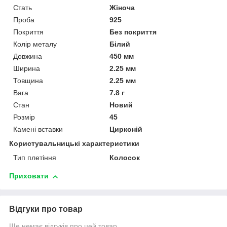
Стать
Жіноча
Проба
925
Покриття
Без покриття
Колір металу
Білий
Довжина
450 мм
Ширина
2.25 мм
Товщина
2.25 мм
Вага
7.8 г
Стан
Новий
Розмір
45
Камені вставки
Цирконій
Користувальницькі характеристики
Тип плетіння
Колосок
Приховати
Відгуки про товар
Ще немає відгуків про цей товар