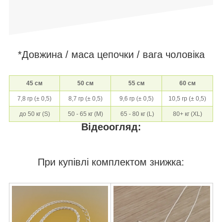
*Довжина / маса цепочки / вага чоловіка
45 см
50 см
55 см
60 см
7,8 гр (± 0,5)
8,7 гр (± 0,5)
9,6 гр (± 0,5)
10,5 гр (± 0,5)
до 50 кг (S)
50 - 65 кг (M)
65 - 80 кг (L)
80+ кг (XL)
Відеоогляд:
При купівлі комплектом знижка: