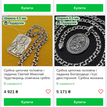
Купити
Купити
Ширина 4,5 мм
Ширина 4,5 мм
Подарунок
Подарунок
Срібна цепочка чоловіча і
Срібна цепочка чоловіча і
ладанка Святий Миколай
ладанка Богородиця і Ісус
Чудотворець освячена срібло
двостороння. Срібна іконкана
925. Довжина 55 см
ланцюжку 925
В наявності
В наявності
4 921
5 171
₴
₴
Купити
Купити