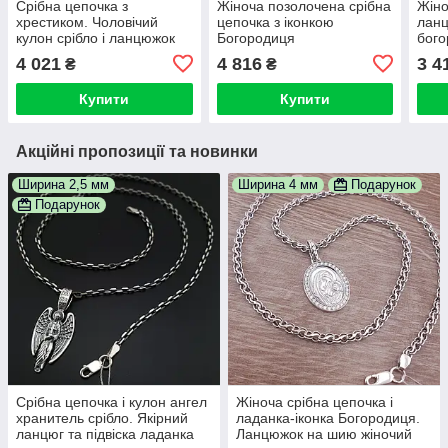
Срібна цепочка з
Жіноча позолочена срібна
Жіно
хрестиком. Чоловічий
цепочка з іконкою
ланц
кулон срібло і ланцюжок
Богородиця
бого
925 проба 55 см
Семистрільна. Кулон
шию 
4 021
4 816
3 4
₴
₴
святий Миколай
ікон
Чудотворець і ланцюжок
Купити
Купити
925 проба 50 см
Акційні пропозиції та новинки
Ширина 2,5 мм
Ширина 4 мм
Подарунок
Подарунок
Срібна цепочка і кулон ангел
Жіноча срібна цепочка і
хранитель срібло. Якірний
ладанка-іконка Богородиця.
ланцюг та підвіска ладанка
Ланцюжок на шию жіночий