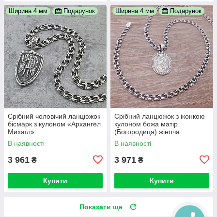
Ширина 4 мм
Подарунок
Ширина 4 мм
Подарунок
Срібний чоловічий ланцюжок
Срібний ланцюжок з іконкою-
бісмарк з кулоном «Архангел
кулоном божа матір
Михаїл»
(Богородиця) жіноча
В наявності
В наявності
3 961
3 971
₴
₴
Купити
Купити
Показати ще