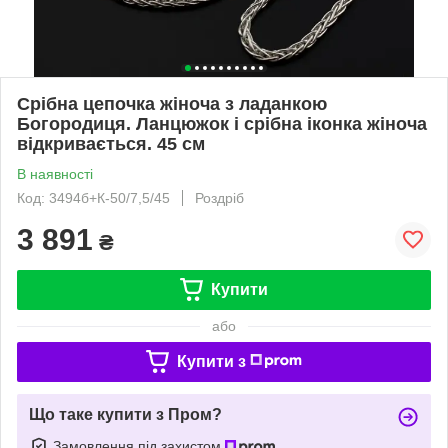
Срібна цепочка жіноча з ладанкою
Богородиця. Ланцюжок і срібна іконка жіноча
відкривається. 45 см
В наявності
Код: 3494б+К-50/7,5/45
Роздріб
3 891
₴
Купити
або
Купити з
Що таке купити з Пром?
Замовлення під захистом