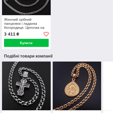
Жіночий срібний
ланцюжок і ладанка
богородиця. Цепочка на
шию жіноча "Колосок" з
3 411
₴
іконкою 50 см
Купити
Подібні товари компанії