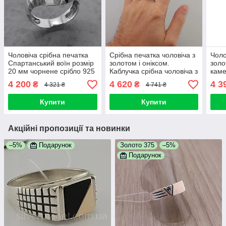
Чоловіча срібна печатка
Срібна печатка чоловіча з
Чоло
Спартанський воїн розмір
золотом і оніксом.
золо
20 мм чорнене срібло 925
Каблучка срібна чоловіча з
каме
каблучка перстень
золотою накладкою і
сріб
4 200
4 620
4 3
₴
₴
4 321 ₴
4 741 ₴
чорним каменем
375
Купити
Купити
Акційні пропозиції та новинки
–5%
Подарунок
Золото 375
–5%
Подарунок