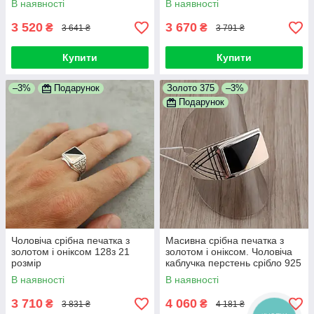
В наявності
В наявності
розмір
3 520
3 670
₴
₴
3 641 ₴
3 791 ₴
Купити
Купити
–3%
Подарунок
Золото 375
–3%
Подарунок
Чоловіча срібна печатка з
Масивна срібна печатка з
золотом і оніксом 128з 21
золотом і оніксом. Чоловіча
розмір
каблучка перстень срібло 925
і вставка золото 375
В наявності
В наявності
3 710
4 060
₴
₴
3 831 ₴
4 181 ₴