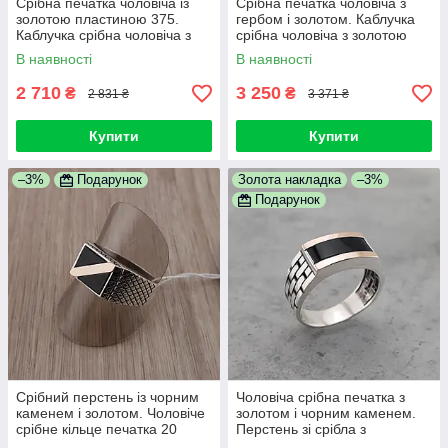
Срібна печатка чоловіча із
Срібна печатка чоловіча з
золотою пластиною 375.
гербом і золотом. Каблучка
Каблучка срібна чоловіча з
срібна чоловіча з золотою
золотом. 20 розмір
накладкою і тризубом
В наявності
В наявності
2 710
3 250
₴
₴
2 831 ₴
3 371 ₴
Купити
Купити
–3%
Подарунок
Золота накладка
–3%
Подарунок
Срібний перстень із чорним
Чоловіча срібна печатка з
каменем і золотом. Чоловіче
золотом і чорним каменем.
срібне кільце печатка 20
Перстень зі срібла з
розмір
накладкою золота 375. 21