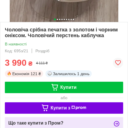
Чоловіча срібна печатка з золотом і чорним
оніксом. Чоловічий перстень каблучка
В наявності
Код: 695з/21
Роздріб
3 990
₴
4 111 ₴
Економія
121 ₴
Залишилось
1 день
Купити
або
Купити з
Що таке купити з Пром?