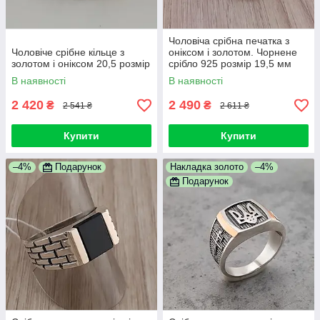
Чоловіча срібна печатка з
Чоловіче срібне кільце з
оніксом і золотом. Чорнене
золотом і оніксом 20,5 розмір
срібло 925 розмір 19,5 мм
В наявності
В наявності
2 420
2 490
₴
₴
2 541 ₴
2 611 ₴
Купити
Купити
–4%
Подарунок
Накладка золото
–4%
Подарунок