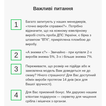
Важливі питання
Багато запитують у наших менеджерів,
1
«точно вироби справжні?». Потрібно
відзначити, що на кожному ювелірному
виробі стоїть проба ДПС України, є бірка з
штампом "ВТК", прикріплена пломбою до
виробу.
«А знижки є?» - Звичайно - при купівля 2-х
2
виробів знижка 5%, 3-х і більше знижка 7%.
Переживаєте, що розмір не підійде або ж
3
замовлена модель Вам доведеться не до
смаку? Нічого страшного! Для Вас доступний
обмін вироби протягом 14 днів (все для
Вашої зручності).
Для Вас приємний бонус. Ми даруємо нашим
4
клієнтам подарунок — серветку для чищення
срібла і мішечок з органзи.