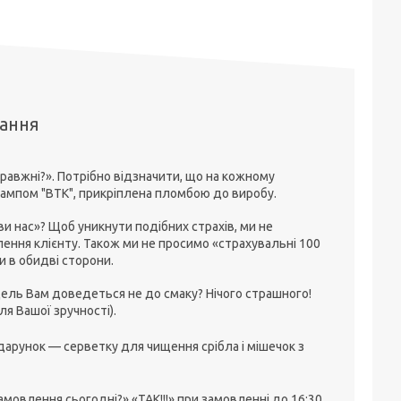
тання
равжні?». Потрібно відзначити, що на кожному
штампом "ВТК", прикріплена пломбою до виробу.
 нас»? Щоб уникнути подібних страхів, ми не
ення клієнту. Також ми не просимо «страхувальні 100
ки в обидві сторони.
ель Вам доведеться не до смаку? Нічого страшного!
я Вашої зручності).
арунок — серветку для чищення срібла і мішечок з
овлення сьогодні?» «ТАК!!!» при замовленні до 16:30.