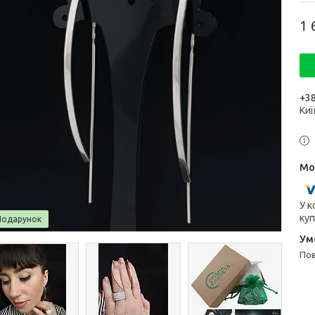
1 
+38
Киї
У к
куп
Подарунок
п