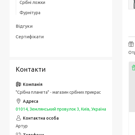
Срібні ложки
Товсті срібні браслети
Срібні чоловічі печатки / перстні з
Фурнітура
золотою накладкою
Чоловічі срібні браслети з золотом
Упаковка та догляд за виробами
Срібні каблучки спаси і збережи
Відгуки
Шовкові браслети з срібними вставками
і застібкою
Сертифікати
Отр
Контакти
"Срібна планета" - магазин срібних прикрас
01014, Землянський провулок 3, Київ, Україна
Артур