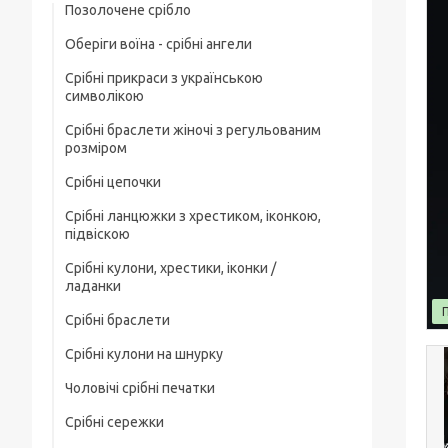
Позолочене срібло
Оберіги воїна - срібні ангели
Срібні прикраси з українською
символікою
Срібні браслети жіночі з регульованим
розміром
Срібні цепочки
Срібні ланцюжки з хрестиком, іконкою,
Чоловічі срібні цепочки
підвіскою
Позолочені срібні ланцюжки
Срібні кулони, хрестики, іконки /
Срібні цепочки з хрестиком
ладанки
Ювелірний шнурок зі срібним замком
Срібні ланцюжки з іконкою чи ладанкою
Срібні браслети
Срібні хрестики
Жіночі цепочки срібні
Позолочені срібні цепочки з хрестиком
Срібні кулони на шнурку
Чоловічі срібні браслети
Срібні підвіски
чи іконкою (ладанкою)
Товсті срібні ланцюжки
Чоловічі срібні печатки
Жіночі срібні браслети
Срібні іконки / ладанки
Срібні ланцюжки з кулонами / підвісками
Дитячі срібні цепочки
Срібні сережки
Чоловічі срібні печатки з чорним
Позолочені срібні браслети
каменем