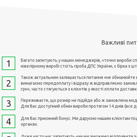
Важливі пи
Багато запитують у наших менеджерів, «точно вироби сп
1
ювелірному виробі стоїть проба ДПС України, є бірка з 
Також актуальним залишається питання «не обманюйте ви
2
вимагаємо передоплату і відразу ж відправляємо замовл
грн», часто стягуються з клієнтів у якості оплати достав
Переживаєте, що розмір не підійде або ж замовлена мод
3
Для Вас доступний обмін вироби протягом 14 днів (все дл
Для Вас приємний бонус. Ми даруємо нашим клієнтам под
4
органзи.
Дуже часто нас запитують «чи ми зможемо відправити зам