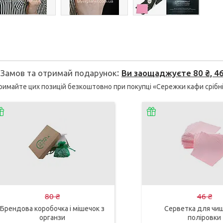
Замов та отримай подарунок
Ви заощаджуєте 80 ₴, 46
имайте цих позицій безкоштовно при покупці «Сережки кафи срібні
80 ₴
46 ₴
Брендова коробочка і мішечок з
Серветка для чищ
органзи
поліровки