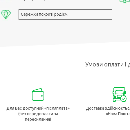
Сережки покриті родієм
Умови оплати і 
Для Вас доступний «післяплата»
Доставка здійснюєтьс
(без передоплати за
«Нова Пошт
пересилання)