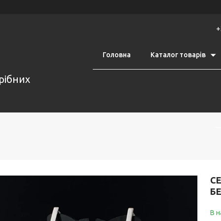
+
Головна
Каталог товарів
срібних
СЕ
Б
В н