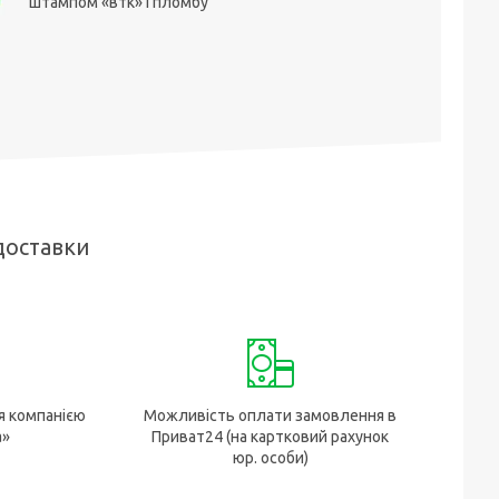
штампом «втк» і пломбу
доставки
я компанією
Можливість оплати замовлення в
а»
Приват24 (на картковий рахунок
юр. особи)