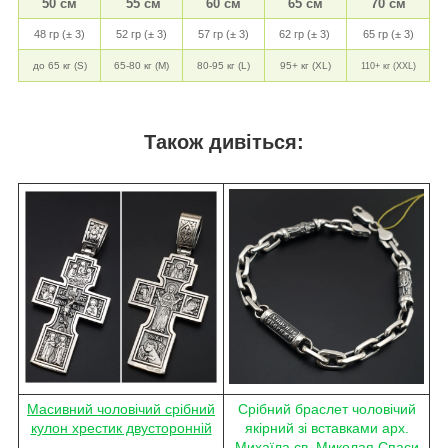
50 см
55 см
60 см
65 см
70 см
48 гр (± 3)
52 гр (± 3)
57 гр (± 3)
62 гр (± 3)
65 гр (± 3)
до 65 кг (S)
65-80 кг (M)
80-95 кг (L)
95+ кг (XL)
110+ кг (XXL)
Також дивіться:
Масивний чоловічий срібний
Срібний браслет чоловічий
кулон хрестик двусторонній
якірний зі вставками арх.
Михаїла св. Миколая Спаси