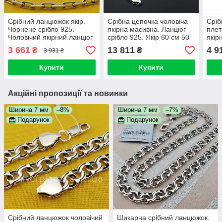
Срібний ланцюжок якір.
Срібна цепочка чоловіча
Сріб
Чорнене срібло 925.
якірна масивна. Ланцюг
плет
Чоловічий якірний ланцюг
срібло 925. Якір 60 см 50
якір
13 гр 55 см
грам
сріб
3 661
13 811
4 9
₴
₴
3 931 ₴
Купити
Купити
Акційні пропозиції та новинки
Ширина 7 мм
–8%
Ширина 7 мм
–7%
Подарунок
Подарунок
Срібний ланцюжок чоловічий
Шикарна срібний ланцюжок.