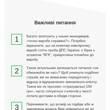
Важливі питання
Багато запитують у наших менеджерів,
1
«точно вироби справжні?». Потрібно
відзначити, що на кожному ювелірному
виробі стоїть проба ДПС України, є бірка з
штампом "ВТК", прикріплена пломбою до
виробу.
Також актуальним залишається питання «не
2
обманюйте ви нас»? Щоб уникнути подібних
страхів, ми не вимагаємо передоплату і
відразу ж відправляємо замовлення клієнту.
Також ми не просимо «страхувальні 100
грн», часто стягуються з клієнтів у якості
оплати доставки в обидві сторони.
Переживаєте, що розмір не підійде або ж
3
замовлена модель Вам доведеться не до