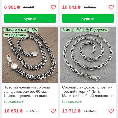
6 901
10 041
₴
₴
7 451 ₴
10 841 ₴
Купити
Купити
Ширина 9 мм
–5%
6 мм
–5%
Подарунок
Подарунок
Товстий чоловічий срібний
Срібний ланцюжок чоловічий
ланцюжок рамзес 60 см.
товстий якорний (Біт).
Широка цепочка на шию
Масивний срібний ланцюжок
фараон срібло 925
чоловічий якірне плетіння. 55
В наявності
В наявності
см
18 651
13 712
₴
₴
19 651 ₴
14 362 ₴