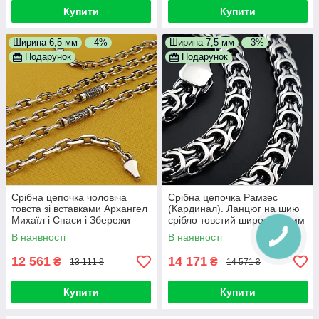
Купити
Купити
Ширина 6,5 мм
–4%
Ширина 7,5 мм
–3%
Подарунок
Подарунок
Срібна цепочка чоловіча
Срібна цепочка Рамзес
товста зі вставками Архангел
(Кардинал). Ланцюг на шию
Михаїл і Спаси і Збережи
срібло товстий широкий 8 мм
освячена. Якірний ланцюг 55
60 см
В наявності
В наявності
см
12 561
14 171
₴
₴
13 111 ₴
14 571 ₴
Купити
Купити