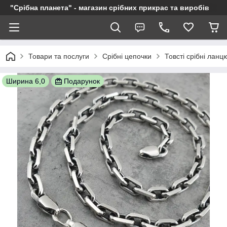
"Срібна планета" - магазин срібних прикрас та виробів
Товари та послуги
Срібні цепочки
Товсті срібні ланц
Ширина 6,0
Подарунок