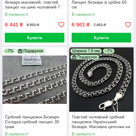
бісмарк масивний, товстий
Ланцюг бісмарк зі срібла 60
ланцюг на шию чоловічий 7
см
мм
В наявності
В наявності
6 441
6 901
₴
₴
6 991 ₴
7 451 ₴
Купити
Купити
–7%
Подарунок
Ширина 7,8 мм
–7%
Подарунок
Срібний ланцюжок Бісмарк.
Товстий чоловічий срібний
Солідна срібний ланцюг 30
ланцюжок Український
грам
бісмарк. Масивна цепочка на
шию срібло 925
В наявності
В наявності