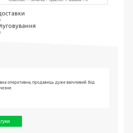
доставки
слуговування
вка оперативна, продавець дуже ввічливий. Від
чезне.
дгуки