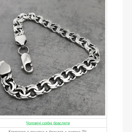
Чоловічі срібні браслети
Комплект + печатка + браслет = знижка 7%