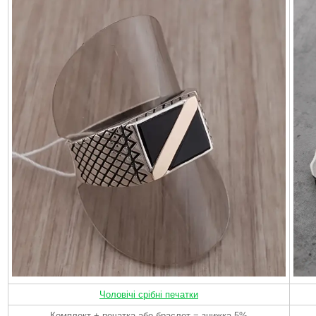
Чоловічі срібні печатки
Комплект + печатка або браслет = знижка 5%