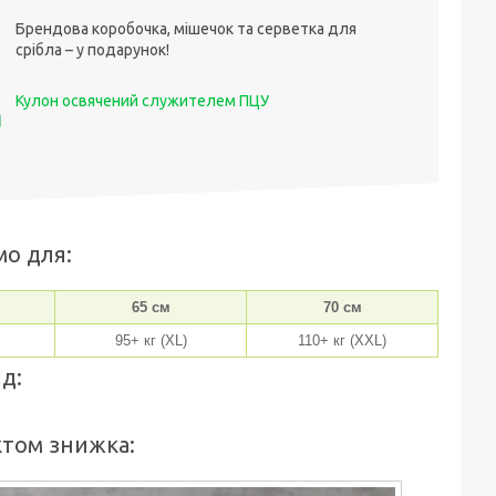
Брендова коробочка, мішечок та серветка для
срібла – у подарунок!
Кулон освячений служителем ПЦУ
мо для:
65 см
70 см
95+ кг (XL)
110+ кг (XXL)
д:
ктом знижка: