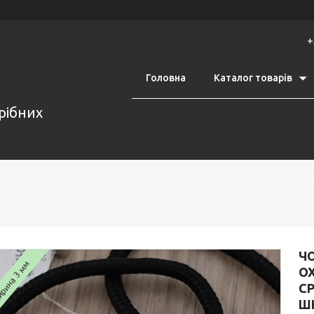
+
Головна
Каталог товарів
срібних
ЧО
рина 3 мм
О
СР
ШН