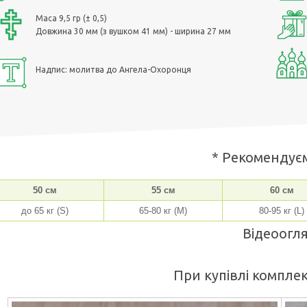
Маса 9,5 гр (± 0,5)
Довжина 30 мм (з вушком 41 мм) - ширина 27 мм
Надпис: молитва до Ангела-Охоронця
* Рекомендує
50 см
55 см
60 см
до 65 кг (S)
65-80 кг (M)
80-95 кг (L)
Відеоогля
При купівлі компле