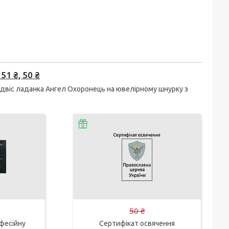
51 ₴, 50 ₴
ідвіс ладанка Ангел Охоронець на ювелірному шнурку з
50 ₴
фесійну
Сертифікат освячення