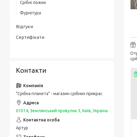
Срібні ложки
Товсті срібні браслети
Срібні чоловічі печатки / перстні з
Фурнітура
золотою накладкою
Чоловічі срібні браслети з золотом
Упаковка та догляд за виробами
Срібні каблучки спаси і збережи
Відгуки
Шовкові браслети з срібними вставками
і застібкою
Сертифікати
Отр
срі
Контакти
"Срібна планета" - магазин срібних прикрас
01014, Землянський провулок 3, Київ, Україна
Артур