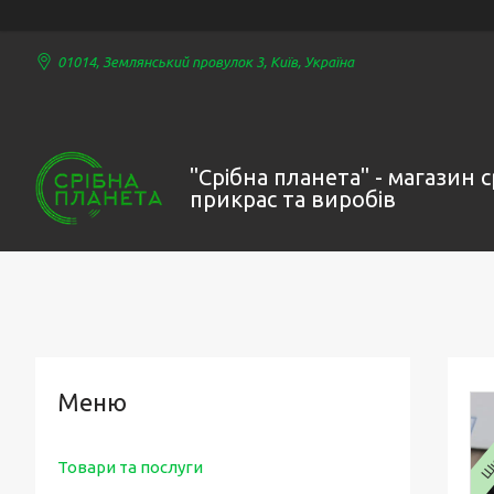
01014, Землянський провулок 3, Київ, Україна
"Срібна планета" - магазин 
прикрас та виробів
Ши
Товари та послуги