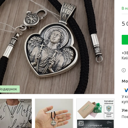
В н
5 
+38
Киї
Подарунок
У к
куп
п