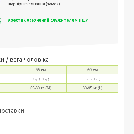
шарнірні з'єднання (замок)
Хрестик освячений служителем ПЦУ
и / вага чоловіка
55 см
60 см
7 гр (± 1 гр)
8 гр (±1 гр)
65-80 кг (M)
80-95 кг (L)
доставки