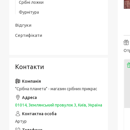
Срібні ложки
Товсті срібні браслети
Срібні чоловічі печатки / перстні з
Фурнітура
золотою накладкою
Чоловічі срібні браслети з золотом
Упаковка та догляд за виробами
Срібні каблучки спаси і збережи
Відгуки
Шовкові браслети з срібними вставками
і застібкою
Сертифікати
Отр
Контакти
"Срібна планета" - магазин срібних прикрас
01014, Землянський провулок 3, Київ, Україна
Артур