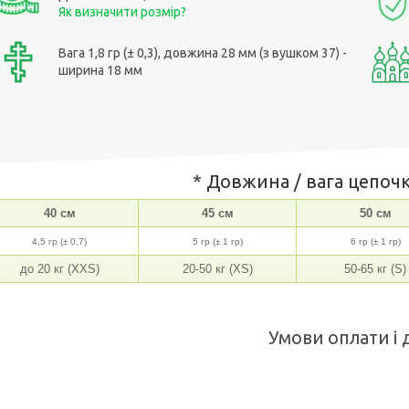
Як визначити розмір?
Вага 1,8 гр (± 0,3), довжина 28 мм (з вушком 37) -
ширина 18 мм
* Довжина / вага цепочк
40 см
45 см
50 см
4,5 гр (± 0,7)
5 гр (± 1 гр)
6 гр (± 1 гр)
до 20 кг (XXS)
20-50 кг (XS)
50-65 кг (S)
Умови оплати і 