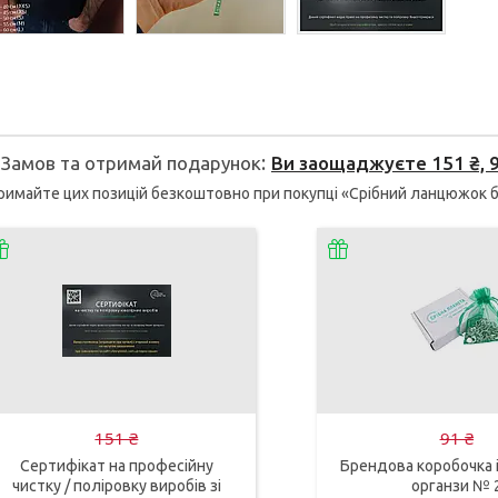
Замов та отримай подарунок
Ви заощаджуєте 151 ₴, 91
имайте цих позицій безкоштовно при покупці «Срібний ланцюжок біс
151 ₴
91 ₴
Сертифікат на професійну
Брендова коробочка і
чистку / поліровку виробів зі
органзи № 