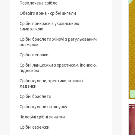
Позолочене срібло
Оберіги воїна - срібні ангели
Срібні прикраси з українською
символікою
Срібні браслети жіночі з регульованим
розміром
Срібні цепочки
Срібні ланцюжки з хрестиком, іконкою,
Чоловічі срібні цепочки
підвіскою
Позолочені срібні ланцюжки
Срібні кулони, хрестики, іконки /
Срібні цепочки з хрестиком
ладанки
Ювелірний шнурок зі срібним замком
Срібні ланцюжки з іконкою чи ладанкою
Срібні браслети
Срібні хрестики
Жіночі цепочки срібні
Позолочені срібні цепочки з хрестиком
Срібні кулони на шнурку
Чоловічі срібні браслети
Срібні підвіски
чи іконкою (ладанкою)
Товсті срібні ланцюжки
Чоловічі срібні печатки
Жіночі срібні браслети
Срібні іконки / ладанки
Срібні ланцюжки з кулонами / підвісками
Дитячі срібні цепочки
Срібні сережки
Чоловічі срібні печатки з чорним
Позолочені срібні браслети
каменем