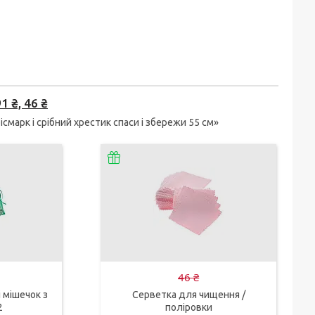
 ₴, 46 ₴
марк і срібний хрестик спаси і збережи 55 см»
46 ₴
 мішечок з
Серветка для чищення /
2
поліровки