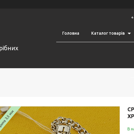
+
Головна
Каталог товарів
срібних
СР
ина 3,5 мм
ХР
В н