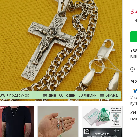
3 
3
+38
Киї
0
0
0
0
0
0
0
0
–3%
Днів
Годин
Хвилин
Секунд
У к
куп
п