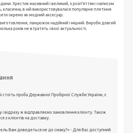
дини. Хрестик масивний і великий, з розп'яттям і написом
ь, класична, в ній використовувалася популярне плетіння
ити окремо як модний аксесуар.
е виготовлення, ланцюжок надійний і міцний. Вироби довгий
кілька років не втратять своєї актуальності.
тання
 стоїть проба Державної Пробірної Служби України, є
 і відразу ж відправляємо замовлення клієнту. Також
ся з клієнтів на доставку.
дель Вам доведеться не до смаку?» - Для Вас доступний