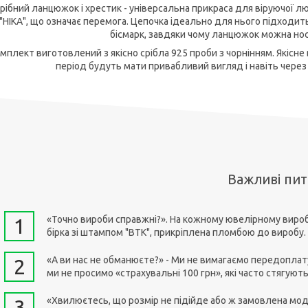
рібний ланцюжок і хрестик - універсальна прикраса для віруючої лю
"НІКА", що означає перемога. Цепочка ідеально для нього підходит
бісмарк, завдяки чому ланцюжок можна нос
мплект виготовлений з якісно срібла 925 проби з чорнінням. Якісн
період будуть мати привабливий вигляд і навіть через 
Важливі пи
«Точно вироби справжні?». На кожному ювелірному виробі
1
бірка зі штампом "ВТК", прикріплена пломбою до виробу.
«А ви нас не обманюєте?» - Ми не вимагаємо передоплату
2
ми не просимо «страхувальні 100 грн», які часто стягують
«Хвилюєтесь, що розмір не підійде або ж замовлена мо
3