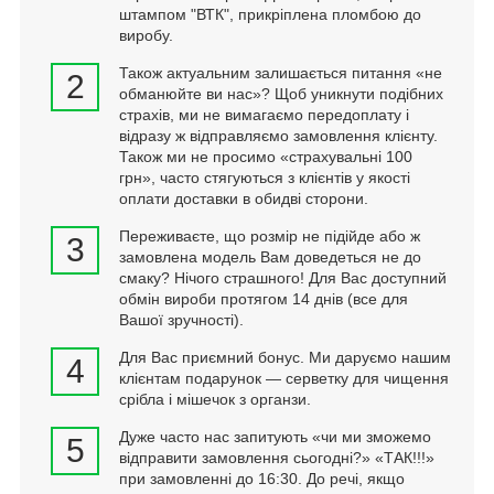
штампом "ВТК", прикріплена пломбою до
виробу.
Також актуальним залишається питання «не
2
обманюйте ви нас»? Щоб уникнути подібних
страхів, ми не вимагаємо передоплату і
відразу ж відправляємо замовлення клієнту.
Також ми не просимо «страхувальні 100
грн», часто стягуються з клієнтів у якості
оплати доставки в обидві сторони.
Переживаєте, що розмір не підійде або ж
3
замовлена модель Вам доведеться не до
смаку? Нічого страшного! Для Вас доступний
обмін вироби протягом 14 днів (все для
Вашої зручності).
Для Вас приємний бонус. Ми даруємо нашим
4
клієнтам подарунок — серветку для чищення
срібла і мішечок з органзи.
Дуже часто нас запитують «чи ми зможемо
5
відправити замовлення сьогодні?» «ТАК!!!»
при замовленні до 16:30. До речі, якщо