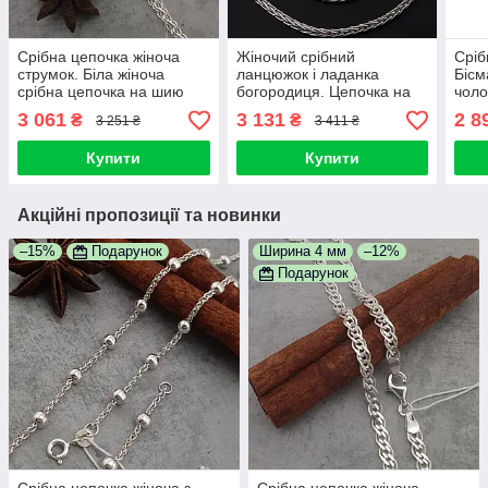
Срібна цепочка жіноча
Жіночий срібний
Сріб
струмок. Біла жіноча
ланцюжок і ладанка
Бісм
срібна цепочка на шию
богородиця. Цепочка на
чоло
срібло 925. Довжина 50 см
шию жіноча "Колосок" з
925.
3 061
3 131
2 8
₴
₴
3 251 ₴
3 411 ₴
іконкою 50 см
Довж
Купити
Купити
Акційні пропозиції та новинки
–15%
Подарунок
Ширина 4 мм
–12%
Подарунок