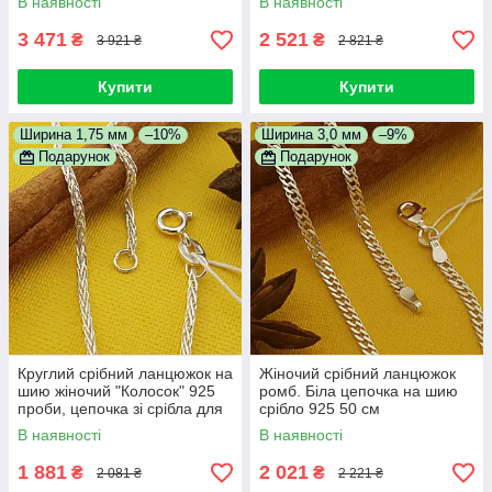
В наявності
В наявності
3 471
2 521
₴
₴
3 921 ₴
2 821 ₴
Купити
Купити
Ширина 1,75 мм
–10%
Ширина 3,0 мм
–9%
Подарунок
Подарунок
Круглий срібний ланцюжок на
Жіночий срібний ланцюжок
шию жіночий "Колосок" 925
ромб. Біла цепочка на шию
проби, цепочка зі срібла для
срібло 925 50 см
дівчат 50 см
В наявності
В наявності
1 881
2 021
₴
₴
2 081 ₴
2 221 ₴