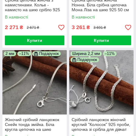
Срібна цепочка жіноча з
Срібна цепочка жіноча
намистинами. Колье -
Нонна. Біла срібна цепочка
намисто на шию срібло 925
Мона Ліза на шию 925 50 см
В наявності
В наявності
2 271
3 261
₴
₴
2 671 ₴
3 691 ₴
Купити
Купити
2 мм
–11%
Подарунок
Ширина 2,2 мм
–11%
Подарунок
Жіночий срібний ланцюжок
Срібний ланцюжок жіночий
Снейк тонда змійка. Біла
круглий "Колосок" 925 проби,
кругла цепочка на шию
цепочка зі срібла для дівчат
срібло 925 50 см
50 см