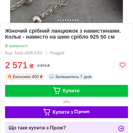
Жіночий срібний ланцюжок з намистинами.
Колье - намисто на шию срібло 925 50 см
В наявності
Код: КиШ-40/8,5/50
Роздріб
2 571
₴
2 971 ₴
Економія
400 ₴
Залишилось
7 днів
Купити
або
Купити з
Що таке купити з Пром?