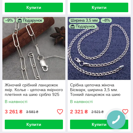
Купити
Купити
–9%
Подарунок
Ширина 3,5 мм
–8%
Подарунок
Жіночий срібний ланцюжок
Срібна цепочка жіноча
якір. Колье - цепочка якірного
Бісмарк, ширина 3,5 мм.
плетіння на шию срібло 925
Тонкий ланцюжок на шию
жіночий. Довжина 50 см
В наявності
В наявності
3 261
2 321
₴
₴
3 581 ₴
2 521 ₴
Купити
Купити