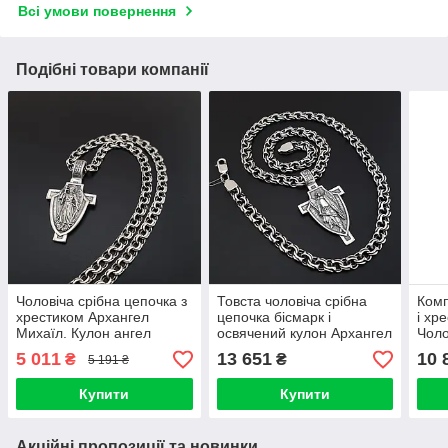
Всі умови повернення
Подібні товари компанії
Чоловіча срібна цепочка з
Товста чоловіча срібна
Комп
хрестиком Архангел
цепочка бісмарк і
і хр
Михаїл. Кулон ангел
освячений кулон Архангел
Чоло
срібло і ланцюг бісмарк
Михаїл на хресті. Довжина
шири
5 011
13 651
10 
₴
₴
5 191 ₴
925. Довжина 55 см
55 см
см
Купити
Купити
Акційні пропозиції та новинки