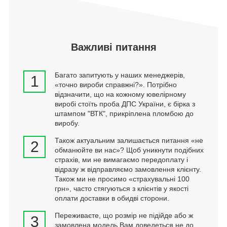
Важливі питання
Багато запитують у наших менеджерів,
1
«точно вироби справжні?». Потрібно
відзначити, що на кожному ювелірному
виробі стоїть проба ДПС України, є бірка з
штампом "ВТК", прикріплена пломбою до
виробу.
Також актуальним залишається питання «не
2
обманюйте ви нас»? Щоб уникнути подібних
страхів, ми не вимагаємо передоплату і
відразу ж відправляємо замовлення клієнту.
Також ми не просимо «страхувальні 100
грн», часто стягуються з клієнтів у якості
оплати доставки в обидві сторони.
Переживаєте, що розмір не підійде або ж
3
замовлена модель Вам доведеться не до