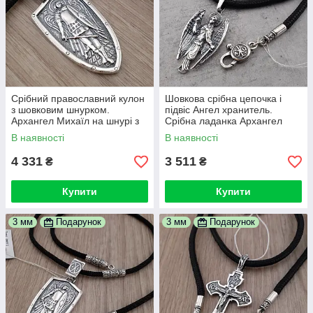
Срібний православний кулон
Шовкова срібна цепочка і
з шовковим шнурком.
підвіс Ангел хранитель.
Архангел Михаїл на шнурі з
Срібна ладанка Архангел
срібним замком 55 см
Михайло і шовковий шнурок з
В наявності
В наявності
срібним замком 55 см
4 331
3 511
₴
₴
Купити
Купити
3 мм
Подарунок
3 мм
Подарунок