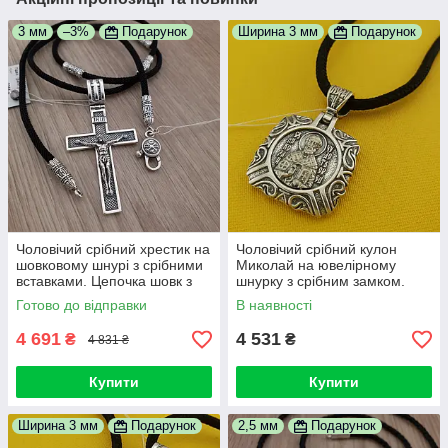
3 мм
–3%
Подарунок
Ширина 3 мм
Подарунок
Чоловічий срібний хрестик на
Чоловічий срібний кулон
шовковому шнурі з срібними
Миколай на ювелірному
вставками. Цепочка шовк з
шнурку з срібним замком.
хрестиком
Чорнений підвіс на шнурі 55
Готово до відправки
В наявності
см
4 691
4 531
₴
₴
4 831 ₴
Купити
Купити
Ширина 3 мм
Подарунок
2,5 мм
Подарунок