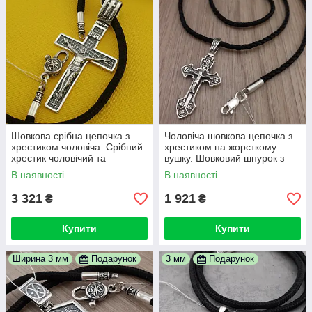
Шовкова срібна цепочка з
Чоловіча шовкова цепочка з
хрестиком чоловіча. Срібний
хрестиком на жорсткому
хрестик чоловічий та
вушку. Шовковий шнурок з
шовковий шнурок зі срібним
срібним замком і хрест.
В наявності
В наявності
замком. 55 см
3 321
1 921
₴
₴
Купити
Купити
Ширина 3 мм
Подарунок
3 мм
Подарунок