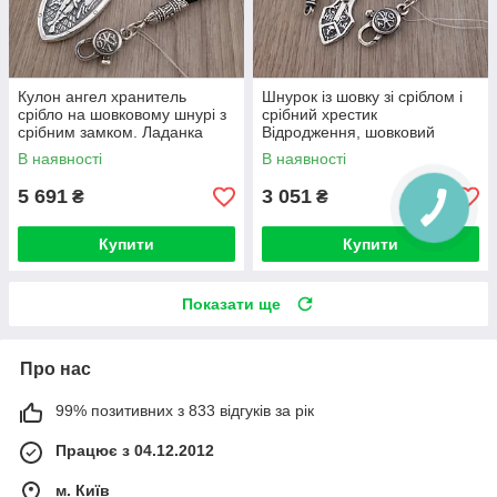
Кулон ангел хранитель
Шнурок із шовку зі сріблом і
срібло на шовковому шнурі з
срібний хрестик
срібним замком. Ладанка
Відродження, шовковий
архангел Михайло і гайтан.
ювелірний шнурок 55 см
В наявності
В наявності
5 691
3 051
₴
₴
Купити
Купити
Показати ще
Про нас
99% позитивних з 833 відгуків за рік
Працює з 04.12.2012
м. Київ