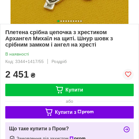
Плетена срібна цепочка з хрестиком
Архангел Михаїл на щиті. Шнур шовк з
срібним замком і ангел на хресті
В наявності
Код: 3344+1417/55
Роздріб
2 451
₴
Купити
або
Купити з
Що таке купити з Пром?
Замовлення під захистом