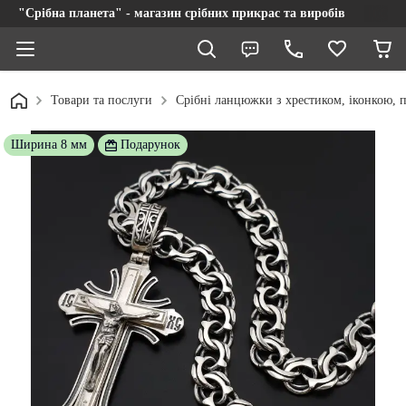
"Срібна планета" - магазин срібних прикрас та виробів
Товари та послуги
Срібні ланцюжки з хрестиком, іконкою, п
Ширина 8 мм
Подарунок