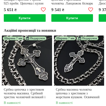
925 проби. Цепочка і кулон
чоловіча. Ланцюжок бісмарк
Двос
срібло. 55 см
і кулон хрест срібло 925.
ланц
5 651
9 541
9 3
₴
₴
Довжина 55 см
проб
Купити
Купити
Акційні пропозиції та новинки
Ширина 7 мм
Подарунок
Ширина 7 мм
Подарунок
Срібна цепочка з хрестиком
Срібна масивна чоловіча
чоловіча масивна. Срібний
цепочка з хрестиком з
хрестик чоловічий великий і
жорстким вушком. Освячений
цепочка бісмарк широка. 55 см
хрест Спаси Сохрани та ланцюг,
В наявності
В наявності
60 см