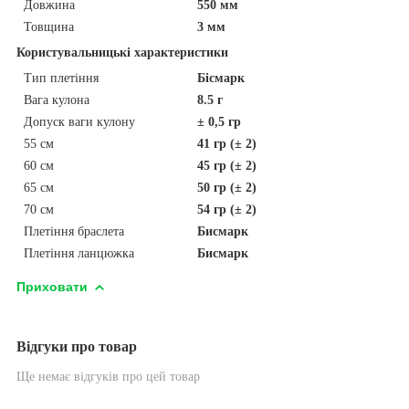
Довжина
550 мм
Товщина
3 мм
Користувальницькі характеристики
Тип плетіння
Бісмарк
Вага кулона
8.5 г
Допуск ваги кулону
± 0,5 гр
55 см
41 гр (± 2)
60 см
45 гр (± 2)
65 см
50 гр (± 2)
70 см
54 гр (± 2)
Плетіння браслета
Бисмарк
Плетіння ланцюжка
Бисмарк
Приховати
Відгуки про товар
Ще немає відгуків про цей товар