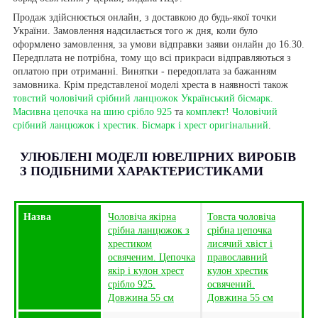
Продаж здійснюється онлайн, з доставкою до будь-якої точки
України. Замовлення надсилається того ж дня, коли було
оформлено замовлення, за умови відправки заяви онлайн до 16.30.
Передплата не потрібна, тому що всі прикраси відправляються з
оплатою при отриманні. Винятки - передоплата за бажанням
замовника. Крім представленої моделі хреста в наявності також
товстий чоловічий срібний ланцюжок Український бісмарк.
Масивна цепочка на шию срібло 925
та
комплект! Чоловічий
срібний ланцюжок і хрестик. Бісмарк і хрест оригінальний
.
УЛЮБЛЕНІ МОДЕЛІ ЮВЕЛІРНИХ ВИРОБІВ
З ПОДІБНИМИ ХАРАКТЕРИСТИКАМИ
Назва
Чоловіча якірна
Товста чоловіча
срібна ланцюжок з
срібна цепочка
хрестиком
лисячий хвіст і
освяченим. Цепочка
православний
якір і кулон хрест
кулон хрестик
срібло 925.
освячений.
Довжина 55 см
Довжина 55 см