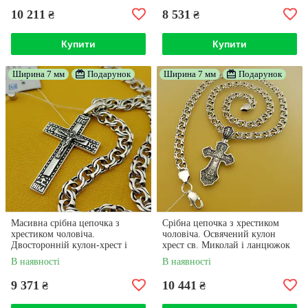
10 211
8 531
₴
₴
Купити
Купити
Ширина 7 мм
Подарунок
Ширина 7 мм
Подарунок
Масивна срібна цепочка з
Срібна цепочка з хрестиком
хрестиком чоловіча.
чоловіча. Освячений кулон
Двосторонній кулон-хрест і
хрест св. Миколай і ланцюжок
ланцюжок зі срібла 925 проби
бісмарк. Довжина 55 см
В наявності
В наявності
55 см
9 371
10 441
₴
₴