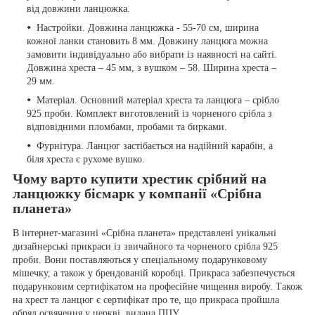
від довжини ланцюжка.
Настройки. Довжина ланцюжка - 55-70 см, ширина
кожної ланки становить 8 мм. Довжину ланцюга можна
замовити індивідуально або вибрати із наявності на сайті.
Довжина хреста – 45 мм, з вушком – 58. Ширина хреста –
29 мм.
Матеріал. Основний матеріал хреста та ланцюга – срібло
925 проби. Комплект виготовлений із чорненого срібла з
відповідними пломбами, пробами та бирками.
Фурнітура. Ланцюг застібається на надійний карабін, а
біля хреста є рухоме вушко.
Чому варто купити хрестик срібний на
ланцюжку бісмарк у компанії «Срібна
планета»
В інтернет-магазині «Срібна планета» представлені унікальні
дизайнерські прикраси із звичайного та чорненого срібла 925
проби. Вони поставляються у спеціальному подарунковому
мішечку, а також у брендованій коробці. Прикраса забезпечується
подарунковим сертифікатом на професійне чищення виробу. Також
на хрест та ланцюг є сертифікат про те, що прикраса пройшла
обряд освячення у церкві, видана ПЦУ.