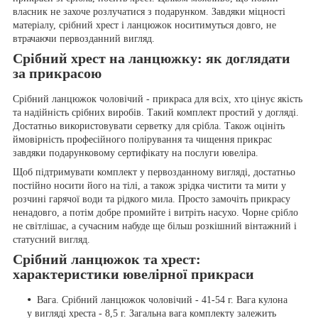
власник не захоче розлучатися з подарунком. Завдяки міцності
матеріалу, срібний хрест і ланцюжок носитимуться довго, не
втрачаючи первозданний вигляд.
Срібний хрест на ланцюжку: як доглядати
за прикрасою
Срібний ланцюжок чоловічий - прикраса для всіх, хто цінує якість
та надійність срібних виробів. Такий комплект простий у догляді.
Достатньо використовувати серветку для срібла. Також оцініть
ймовірність професійного полірування та чищення прикрас
завдяки подарунковому сертифікату на послуги ювеліра.
Щоб підтримувати комплект у первозданному вигляді, достатньо
постійно носити його на тілі, а також зрідка чистити та мити у
розчині гарячої води та рідкого мила. Просто замочіть прикрасу
ненадовго, а потім добре промийте і витріть насухо. Чорне срібло
не світлішає, а сучасним набуде ще більш розкішний вінтажний і
статусний вигляд.
Срібний ланцюжок та хрест:
характеристики ювелірної прикраси
Вага. Срібний ланцюжок чоловічий - 41-54 г. Вага кулона
у вигляді хреста - 8,5 г. Загальна вага комплекту залежить