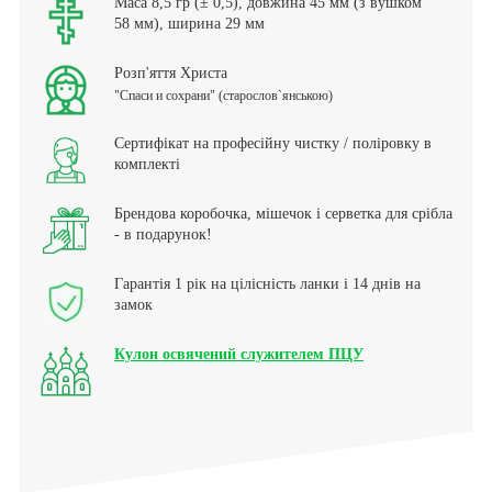
Маса 8,5 гр (± 0,5), довжина 45 мм (з вушком
58 мм), ширина 29 мм
Розп'яття Христа
"Спаси и сохрани" (старослов`янською)
Сертифікат на професійну чистку / поліровку в
комплекті
Брендова коробочка, мішечок і серветка для срібла
- в подарунок!
Гарантія 1 рік на цілісність ланки і 14 днів на
замок
Кулон освячений служителем ПЦУ