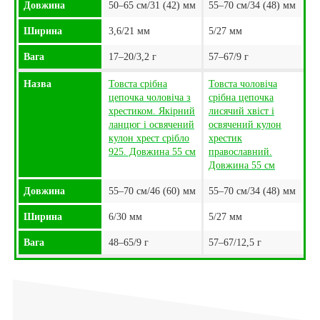
Довжина
50–65 см/31 (42) мм
55–70 см/34 (48) мм
Ширина
3,6/21 мм
5/27 мм
Вага
17–20/3,2 г
57–67/9 г
Назва
Товста срібна
Товста чоловіча
цепочка чоловіча з
срібна цепочка
хрестиком. Якірний
лисячий хвіст і
ланцюг і освячений
освячений кулон
кулон хрест срібло
хрестик
925. Довжина 55 см
православний.
Довжина 55 см
Довжина
55–70 см/46 (60) мм
55–70 см/34 (48) мм
Ширина
6/30 мм
5/27 мм
Вага
48–65/9 г
57–67/12,5 г