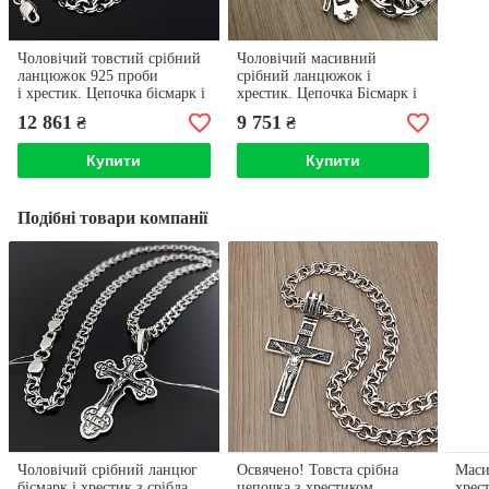
Чоловічий товстий срібний
Чоловічий масивний
ланцюжок 925 проби
срібний ланцюжок і
і хрестик. Цепочка бісмарк і
хрестик. Цепочка Бісмарк і
кулон 55 см
хрест 925 проби 55 см
12 861
9 751
₴
₴
Купити
Купити
Подібні товари компанії
Чоловічий срібний ланцюг
Освячено! Товста срібна
Маси
бісмарк і хрестик з срібла
цепочка з хрестиком
хрес