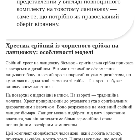
представлений у вигляді повноцінного
комплекту на товстому ланцюжку —
саме те, що потрібно як православний
оберіг вірянину.
Хрестик срібний із чорненого срібла на
ланцюжку: особливості моделі
Срібний хрест на ланцюжку бісмарк - оригінальна срібна прикраса
з авторським дизайном. Він має незвичайне оформлення
лицьового боку: плоский хрест покритий опуклим розп'яттям, по
кутах якого є додаткові елементи зі срібла. Так хрест набуває
вигляду восьмилистника.
На поверхні є відповідні написи. На звороті — традиційна
молитва. Хрест прикріплений до рухомого вуха з оригінальним
декоративним візерунком. Воно розраховане на масивний срібний
ланцюг бісмарк. Ланцюг можна підібрати під вагу і зростання
власника, так він виглядатиме більш гармонійно і стане
повноцінним ювелірним комплектом.
Цей комплект сподобається чоловікові, який любить класику,
прикраси зі срібла, носить хрест. Цілком можливо, що новий