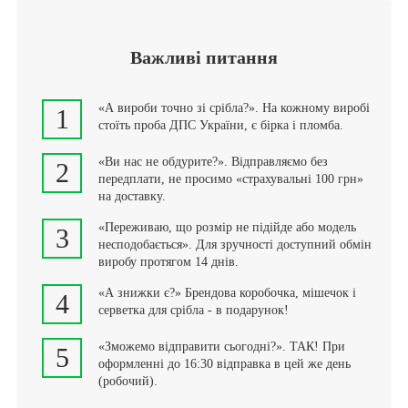
Важливі питання
«А вироби точно зі срібла?». На кожному виробі
1
стоїть проба ДПС України, є бірка і пломба.
«Ви нас не обдурите?». Відправляємо без
2
передплати, не просимо «страхувальні 100 грн»
на доставку.
«Переживаю, що розмір не підійде або модель
3
несподобається». Для зручності доступний обмін
виробу протягом 14 днів.
«А знижки є?» Брендова коробочка, мішечок і
4
серветка для срібла - в подарунок!
«Зможемо відправити сьогодні?». ТАК! При
5
оформленні до 16:30 відправка в цей же день
(робочий).