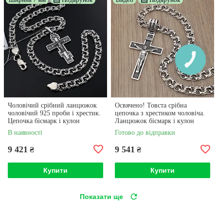
Чоловічий срібний ланцюжок
Освячено! Товста срібна
чоловічий 925 проби і хрестик.
цепочка з хрестиком чоловіча.
Цепочка бісмарк і кулон
Ланцюжок бісмарк і кулон
хрест срібло 925. Довжина 55
В наявності
Готово до відправки
см
9 421
9 541
₴
₴
Купити
Купити
Показати ще