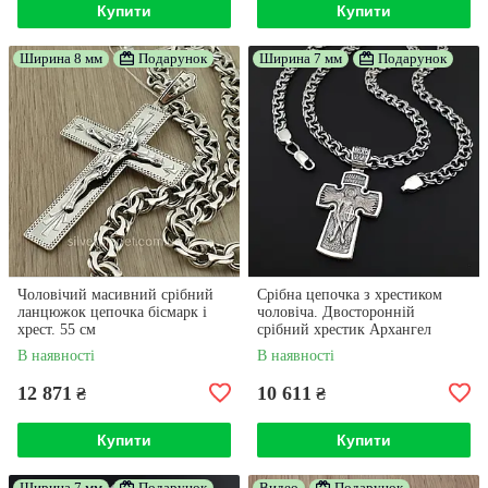
Купити
Купити
Ширина 8 мм
Подарунок
Ширина 7 мм
Подарунок
Чоловічий масивний срібний
Срібна цепочка з хрестиком
ланцюжок цепочка бісмарк і
чоловіча. Двосторонній
хрест. 55 см
срібний хрестик Архангел
Михайло та ланцюжок бісмарк
В наявності
В наявності
12 871
10 611
₴
₴
Купити
Купити
Ширина 7 мм
Подарунок
Видео
Подарунок