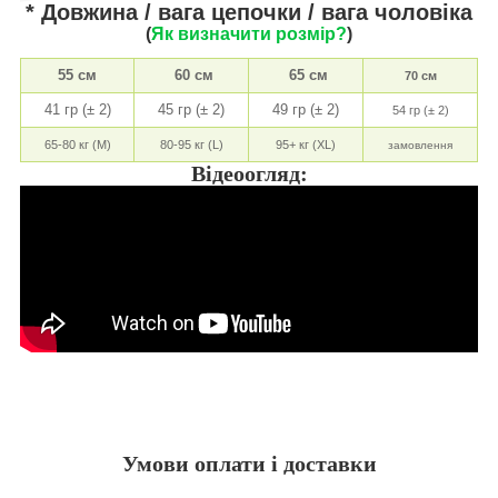
* Довжина / вага цепочки / вага чоловіка
(
Як визначити розмір?
)
55 см
60 см
65 см
70 см
41 гр (± 2)
45 гр (± 2)
49 гр (± 2)
54 гр (± 2)
65-80 кг (M)
80-95 кг (L)
95+ кг (XL)
замовлення
Відеоогляд:
Умови оплати і доставки