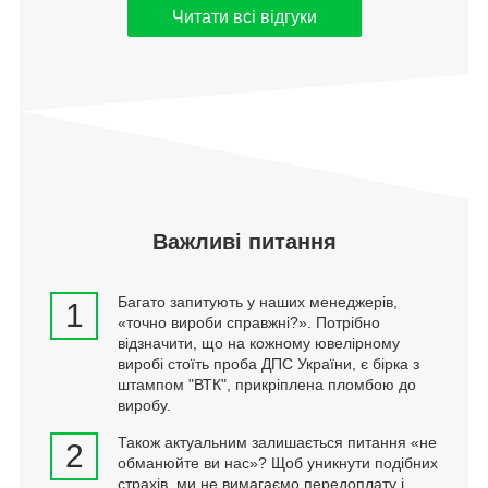
Читати всі відгуки
Важливі питання
Багато запитують у наших менеджерів,
1
«точно вироби справжні?». Потрібно
відзначити, що на кожному ювелірному
виробі стоїть проба ДПС України, є бірка з
штампом "ВТК", прикріплена пломбою до
виробу.
Також актуальним залишається питання «не
2
обманюйте ви нас»? Щоб уникнути подібних
страхів, ми не вимагаємо передоплату і