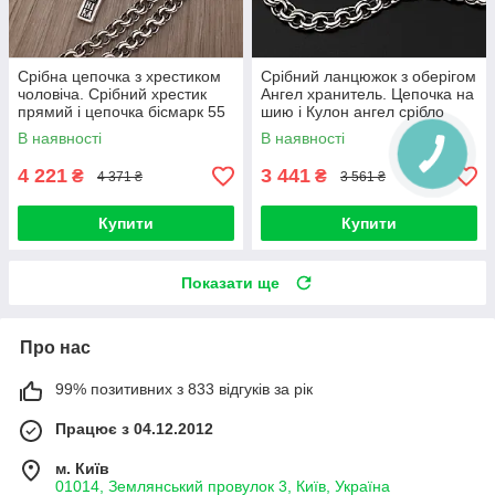
Срібна цепочка з хрестиком
Срібний ланцюжок з оберігом
чоловіча. Срібний хрестик
Ангел хранитель. Цепочка на
прямий і цепочка бісмарк 55
шию і Кулон ангел срібло
см
В наявності
В наявності
4 221
3 441
₴
₴
4 371 ₴
3 561 ₴
Купити
Купити
Показати ще
Про нас
99% позитивних з 833 відгуків за рік
Працює з 04.12.2012
м. Київ
01014, Землянський провулок 3, Київ, Україна