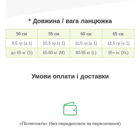
* Довжина / вага ланцюжка
50 см
55 см
60 см
65 см
9,5 гр (± 1)
10,5 гр (± 1)
11,5 гр (± 1)
12,5 гр (± 1)
до 65 кг (S)
65-80 кг (M)
80-95 кг (L)
95+ кг (XL)
Умови оплати і доставки
«Післяплата» (без передоплати за пересилання)