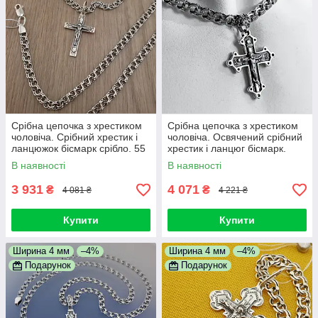
Срібна цепочка з хрестиком
Срібна цепочка з хрестиком
чоловіча. Срібний хрестик і
чоловіча. Освячений срібний
ланцюжок бісмарк срібло. 55
хрестик і ланцюг бісмарк.
см
Довжина 55 см
В наявності
В наявності
3 931
4 071
₴
₴
4 081 ₴
4 221 ₴
Купити
Купити
Ширина 4 мм
–4%
Ширина 4 мм
–4%
Подарунок
Подарунок