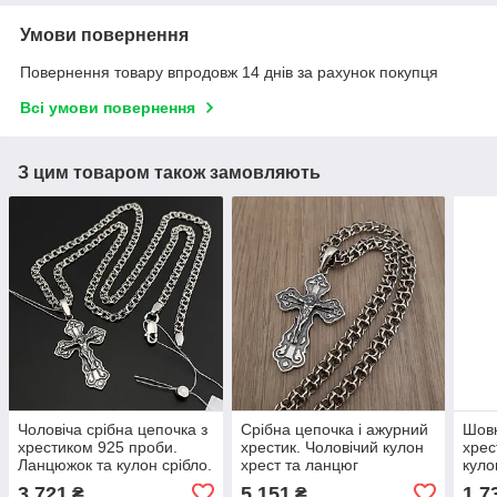
Умови повернення
Повернення товару впродовж 14 днів за рахунок покупця
Всі умови повернення
З цим товаром також замовляють
Чоловіча срібна цепочка з
Срібна цепочка і ажурний
Шовк
хрестиком 925 проби.
хрестик. Чоловічий кулон
хрес
Ланцюжок та кулон срібло.
хрест та ланцюг
куло
55 см
Український бісмарк зі
шнур
3 721
5 151
1 7
₴
₴