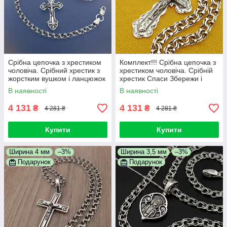
Срібна цепочка з хрестиком
Комплект!!! Срібна цепочка з
чоловіча. Срібний хрестик з
хрестиком чоловіча. Срібній
жорстким вушком і ланцюжок
хрестик Спаси Збережи і
бісмарк срібло. 55 см
цепочка бісмарк 55 см
В наявності
В наявності
4 131
4 131
₴
₴
4 281 ₴
4 281 ₴
Купити
Купити
Ширина 4 мм
–3%
Ширина 3,5 мм
–3%
Подарунок
Подарунок