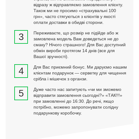
відразу ж відправляємо замовлення клієнту.
Також ми не просимо «страхувальні 100
грн», часто стягуються з клієнтів у якості
оплати доставки в обидві сторони.
Переживаєте, що розмір не підійде або ж
3
замовлена модель Вам доведеться не до
смаку? Нічого страшного! Для Вас доступний
обмін вироби протягом 14 днів (все для
Вашої зручності).
Для Вас приємний бонус. Ми даруємо нашим
4
клієнтам подарунок — серветку для чищення
срібла і мішечок з органзи.
Дуже часто нас запитують «чи ми зможемо
5
відправити замовлення сьогодні?» «ТАК!!!»
при замовленні до 16:30. До речі, якщо
потрібно, можемо запропонувати солідну
подарункову коробочку.