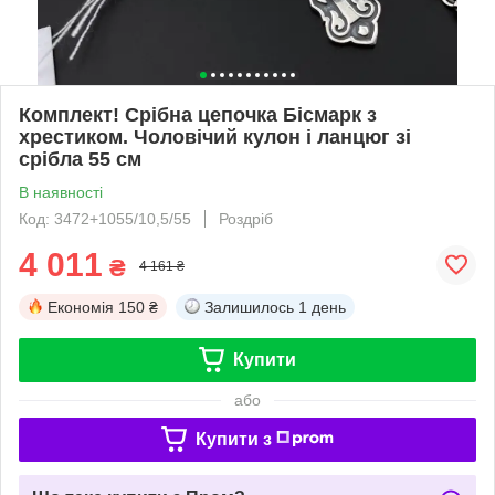
Комплект! Срібна цепочка Бісмарк з
хрестиком. Чоловічий кулон і ланцюг зі
срібла 55 см
В наявності
Код: 3472+1055/10,5/55
Роздріб
4 011
₴
4 161 ₴
Економія
150 ₴
Залишилось
1 день
Купити
або
Купити з