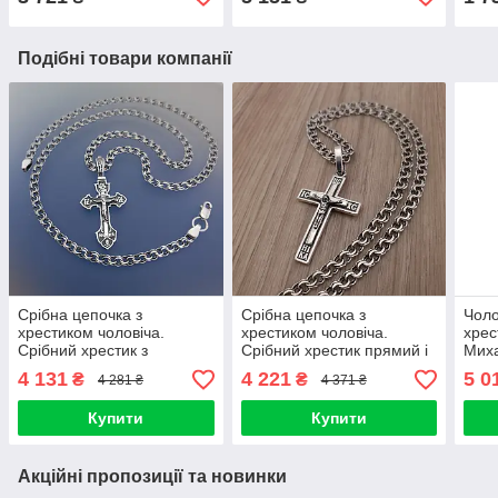
срібла 925
Подібні товари компанії
Срібна цепочка з
Срібна цепочка з
Чоло
хрестиком чоловіча.
хрестиком чоловіча.
хрес
Срібний хрестик з
Срібний хрестик прямий і
Миха
жорстким вушком і
цепочка бісмарк 55 см
сріб
4 131
4 221
5 0
₴
₴
4 281 ₴
4 371 ₴
ланцюжок бісмарк срібло.
925.
55 см
Купити
Купити
Акційні пропозиції та новинки