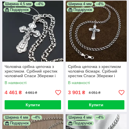
Ширина 4,5 мм
–4%
Ширина 4 мм
–4%
Подарунок
Подарунок
Чоловіча срібна цепочка з
Срібна цепочка з хрестиком
хрестиком. Срібний хрестик
чоловіча бісмарк. Срібний
чоловічий Спаси Збережи і
хрестик Спаси Збережи і
цепочка бісмарк 55 см
цепочка срібло 925. 55 см
В наявності
В наявності
4 461
3 901
₴
₴
4 661 ₴
4 051 ₴
Купити
Купити
Ширина 4 мм
–4%
Ширина 4 мм
–4%
Подарунок
Подарунок