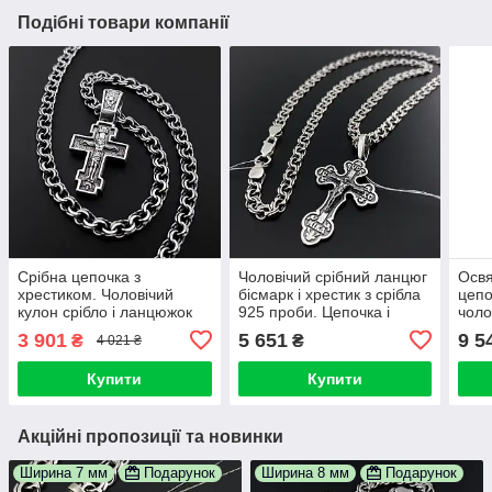
Подібні товари компанії
Срібна цепочка з
Чоловічий срібний ланцюг
Освя
хрестиком. Чоловічий
бісмарк і хрестик з срібла
цепо
кулон срібло і ланцюжок
925 проби. Цепочка і
чоло
925 проба 55 см
кулон срібло. 55 см
бісм
3 901
5 651
9 5
₴
₴
4 021 ₴
сріб
Купити
Купити
Акційні пропозиції та новинки
Ширина 7 мм
Подарунок
Ширина 8 мм
Подарунок