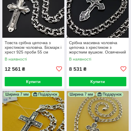
Товста срібна цепочка з
Срібна масивна чоловіча
хрестиком чоловіча. Бісмарк і
цепочка з хрестиком з
хрест 925 проби 55 см
жорстким вушком. Освячений
хрест Спаси Сохрани та
В наявності
В наявності
ланцюг, 60 см
12 561
8 531
₴
₴
Купити
Купити
Ширина 7 мм
Подарунок
Ширина 7 мм
Подарунок