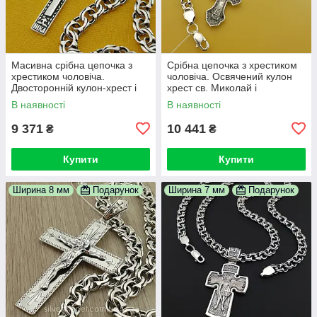
Масивна срібна цепочка з
Срібна цепочка з хрестиком
хрестиком чоловіча.
чоловіча. Освячений кулон
Двосторонній кулон-хрест і
хрест св. Миколай і
ланцюжок зі срібла 925 проби
ланцюжок бісмарк. Довжина
В наявності
В наявності
55 см
55 см
9 371
10 441
₴
₴
Купити
Купити
Ширина 8 мм
Подарунок
Ширина 7 мм
Подарунок