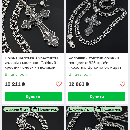
Срібна цепочка з хрестиком
Чоловічий товстий срібний
чоловіча масивна. Срібний
ланцюжок 925 проби
хрестик чоловічий великий і
і хрестик. Цепочка бісмарк і
цепочка бісмарк широка. 55
кулон 55 см
В наявності
В наявності
см
10 211
12 861
₴
₴
Купити
Купити
Ширина 8 мм
Подарунок
Ширина 7 мм
Подарунок