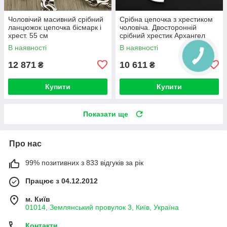
Чоловічий масивний срібний
Срібна цепочка з хрестиком
ланцюжок цепочка бісмарк і
чоловіча. Двосторонній
хрест. 55 см
срібний хрестик Архангел
Михайло та ланцюжок
В наявності
В наявності
бісмарк
12 871
10 611
₴
₴
Купити
Купити
Показати ще
Про нас
99% позитивних з 833 відгуків за рік
Працює з 04.12.2012
м. Київ
01014, Землянський провулок 3, Київ, Україна
Контакти