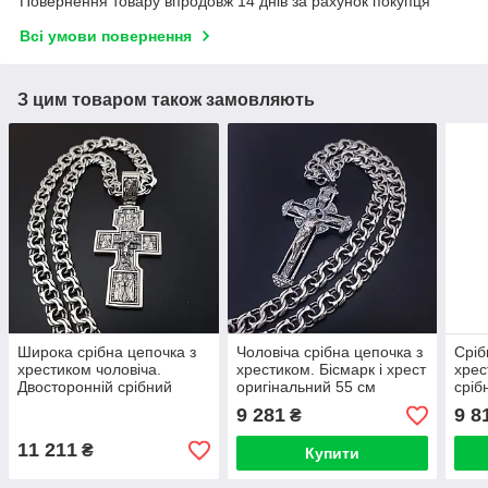
Повернення товару впродовж 14 днів за рахунок покупця
Всі умови повернення
З цим товаром також замовляють
Широка срібна цепочка з
Чоловіча срібна цепочка з
Сріб
хрестиком чоловіча.
хрестиком. Бісмарк і хрест
хрес
Двосторонній срібний
оригінальний 55 см
сріб
хрестик та товстий ланцюг
чоло
9 281
9 8
₴
бісмарк
11 211
₴
Купити