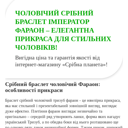
ЧОЛОВІЧИЙ СРІБНИЙ
БРАСЛЕТ ІМПЕРАТОР
ФАРАОН – ЕЛЕГАНТНА
ПРИКРАСА ДЛЯ СТИЛЬНИХ
ЧОЛОВІКІВ!
Вигідна ціна та гарантія якості від
інтернет-магазину «Срібна планета»!
Срібний браслет чоловічий Фараон:
особливості прикраси
Браслет срібний чоловічий тризуб фараон - це ювелірна прикраса,
яка має стильний і презентабельний зовнішній вигляд, виглядає
дуже ефектно. Плетіння фараон виглядає незвичайно та
оригінально – середній ряд утворюють ланки, форма яких нагадує
український Тризуб, а по обидва боки від нього розташовано ще
по одному ряду ланок незвичайної форми. Таким чином, широкий