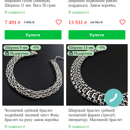
широкий Пітон (Венеція).
широкий подвійний рамзес
Ширина 11 мм. Вага 30 грам
(кардинал). Замок коробка.
Ширина 1,5 см. Довжина 22 см
В наявності
В наявності
7 491
13 931
₴
₴
7 991 ₴
14 781 ₴
Купити
Купити
Ширина 9 мм
–6%
Ширина 14 мм
–6%
Подарунок
Подарунок
Чоловічий срібний браслет
Широкий браслет срібний
подвійний лисячий хвіст Фокс.
чоловічий фараон (тризуб,
Браслет на руку замок коробка
імператор). Масивний браслет
22 розмір
50 гр замок коробка 21 см
В наявності
В наявності