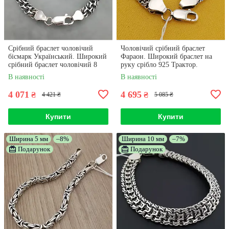
Срібний браслет чоловічий
Чоловічий срібний браслет
бісмарк Український. Широкий
Фараон. Широкий браслет на
срібний браслет чоловічий 8
руку срібло 925 Трактор.
мм. 21 см
Ширина 9 мм. 22 розмір
В наявності
В наявності
4 071
4 695
₴
₴
4 421 ₴
5 085 ₴
Купити
Купити
Ширина 5 мм
–8%
Ширина 10 мм
–7%
Подарунок
Подарунок