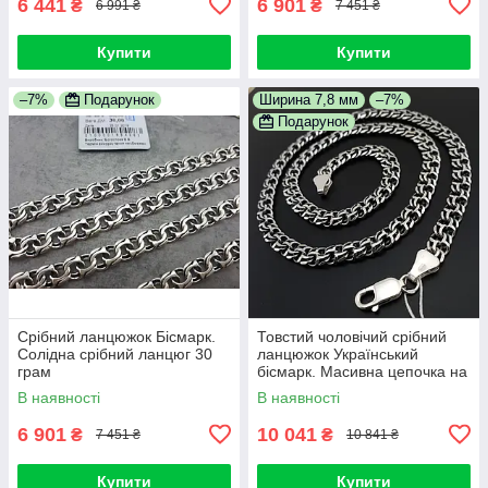
6 441
6 901
₴
₴
6 991 ₴
7 451 ₴
Купити
Купити
–7%
Подарунок
Ширина 7,8 мм
–7%
Подарунок
Срібний ланцюжок Бісмарк.
Товстий чоловічий срібний
Солідна срібний ланцюг 30
ланцюжок Український
грам
бісмарк. Масивна цепочка на
шию срібло 925
В наявності
В наявності
6 901
10 041
₴
₴
7 451 ₴
10 841 ₴
Купити
Купити