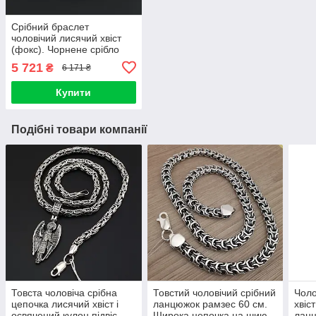
Срібний браслет
чоловічий лисячий хвіст
(фокс). Чорнене срібло
925 22 см
5 721
₴
6 171 ₴
Купити
Подібні товари компанії
Товста чоловіча срібна
Товстий чоловічий срібний
Чоло
цепочка лисячий хвіст і
ланцюжок рамзес 60 см.
хвіс
освячений кулон підвіс
Широка цепочка на шию
ланц