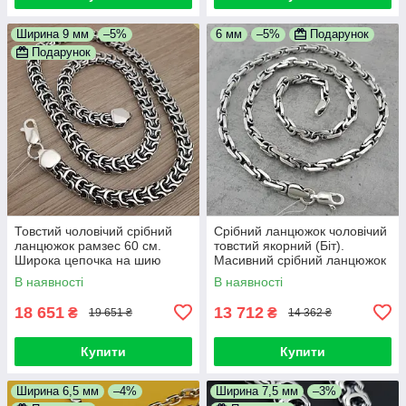
Ширина 9 мм
–5%
6 мм
–5%
Подарунок
Подарунок
Товстий чоловічий срібний
Срібний ланцюжок чоловічий
ланцюжок рамзес 60 см.
товстий якорний (Біт).
Широка цепочка на шию
Масивний срібний ланцюжок
фараон срібло 925
чоловічий якірне плетіння. 55
В наявності
В наявності
см
18 651
13 712
₴
₴
19 651 ₴
14 362 ₴
Купити
Купити
Ширина 6,5 мм
–4%
Ширина 7,5 мм
–3%