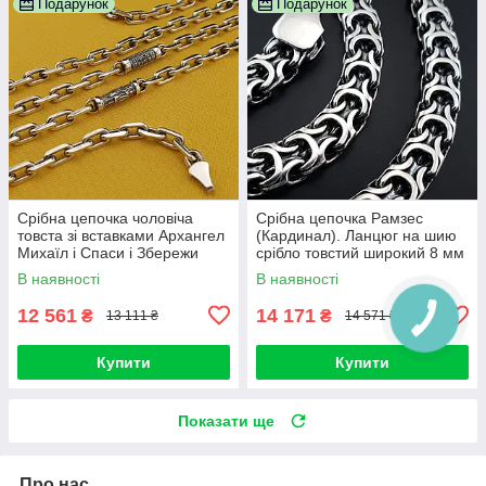
Подарунок
Подарунок
Срібна цепочка чоловіча
Срібна цепочка Рамзес
товста зі вставками Архангел
(Кардинал). Ланцюг на шию
Михаїл і Спаси і Збережи
срібло товстий широкий 8 мм
освячена. Якірний ланцюг 55
60 см
В наявності
В наявності
см
12 561
14 171
₴
₴
13 111 ₴
14 571 ₴
Купити
Купити
Показати ще
Про нас