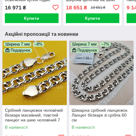
Архангел Михаїл 925.
фараон срібло 925
925.
16 971
18 651
9 1
₴
₴
19 651 ₴
Довжина 55 см
Довж
Купити
Купити
Акційні пропозиції та новинки
Ширина 7 мм
–8%
Ширина 7 мм
–7%
Подарунок
Подарунок
Срібний ланцюжок чоловічий
Шикарна срібний ланцюжок.
бісмарк масивний, товстий
Ланцюг бісмарк зі срібла 60
ланцюг на шию чоловічий 7
см
мм
В наявності
В наявності