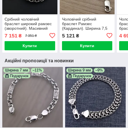
Срібний чоловічий
Чоловічий срібний
Чоло
браслет широкий рамзес
браслет Рамзес
брас
(зворотний). Масивний
(Кардинал). Ширина 7,5
брас
срібний браслет ширина 1
мм. Браслет Фараон
925 
7 151
5 121
4 6
₴
₴
7 351 ₴
см. Довжина 22,5 см
срібло 925 довжина 21 см
мм. 
Купити
Купити
Акційні пропозиції та новинки
Ширина 7 мм
–11%
Ширина 9 мм
–9%
Подарунок
Подарунок