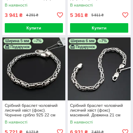
см
Ширина 10 мм. 20 см
В наявності
В наявності
3 941
5 361
₴
₴
4 291 ₴
5 811 ₴
Купити
Купити
Ширина 5 мм
–7%
Ширина 6 мм
–7%
Подарунок
Подарунок
Срібний браслет чоловічий
Срібний браслет чоловічий
лисячий хвіст (фокс).
лисячий хвіст (фокс)
Чорнене срібло 925 22 см
масивний. Довжина 21 см
В наявності
В наявності
5 721
6 931
₴
₴
6 171 ₴
7 431 ₴