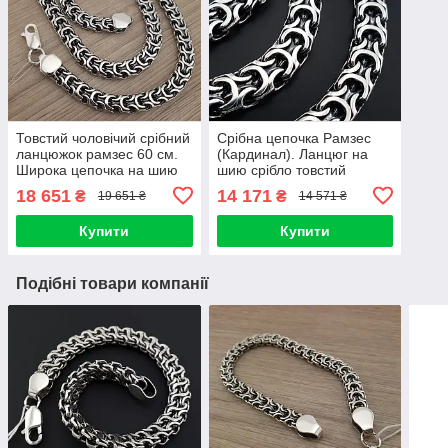
Товстий чоловічий срібний
Срібна цепочка Рамзес
ланцюжок рамзес 60 см.
(Кардинал). Ланцюг на
Широка цепочка на шию
шию срібло товстий
фараон срібло 925
широкий 8 мм 60 см
18 651
14 171
₴
₴
19 651 ₴
14 571 ₴
Купити
Купити
Подібні товари компанії