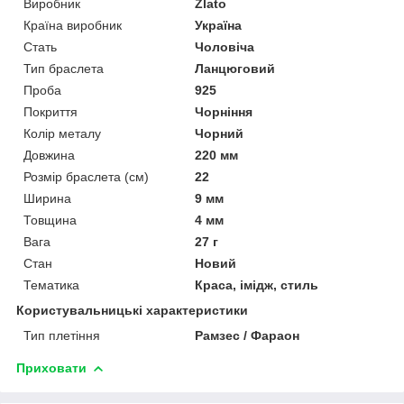
Виробник
Zlato
Країна виробник
Україна
Стать
Чоловіча
Тип браслета
Ланцюговий
Проба
925
Покриття
Чорніння
Колір металу
Чорний
Довжина
220 мм
Розмір браслета (см)
22
Ширина
9 мм
Товщина
4 мм
Вага
27 г
Стан
Новий
Тематика
Краса, імідж, стиль
Користувальницькі характеристики
Тип плетіння
Рамзес / Фараон
Приховати