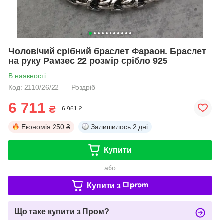
Чоловічий срібний браслет Фараон. Браслет
на руку Рамзес 22 розмір срібло 925
В наявності
Код: 2110/26/22
Роздріб
6 711
₴
6 961 ₴
Економія
250 ₴
Залишилось
2 дні
Купити
або
Купити з
Що таке купити з Пром?