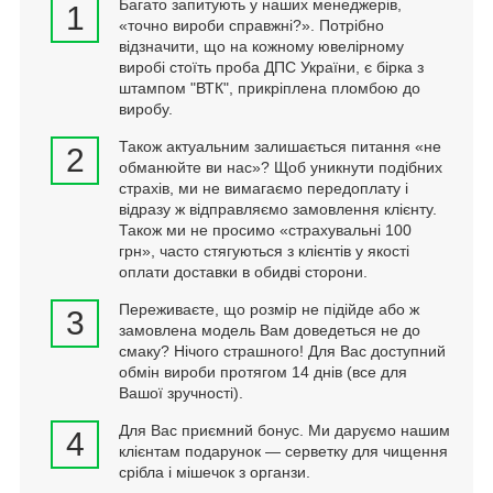
Багато запитують у наших менеджерів,
1
«точно вироби справжні?». Потрібно
відзначити, що на кожному ювелірному
виробі стоїть проба ДПС України, є бірка з
штампом "ВТК", прикріплена пломбою до
виробу.
Також актуальним залишається питання «не
2
обманюйте ви нас»? Щоб уникнути подібних
страхів, ми не вимагаємо передоплату і
відразу ж відправляємо замовлення клієнту.
Також ми не просимо «страхувальні 100
грн», часто стягуються з клієнтів у якості
оплати доставки в обидві сторони.
Переживаєте, що розмір не підійде або ж
3
замовлена модель Вам доведеться не до
смаку? Нічого страшного! Для Вас доступний
обмін вироби протягом 14 днів (все для
Вашої зручності).
Для Вас приємний бонус. Ми даруємо нашим
4
клієнтам подарунок — серветку для чищення
срібла і мішечок з органзи.