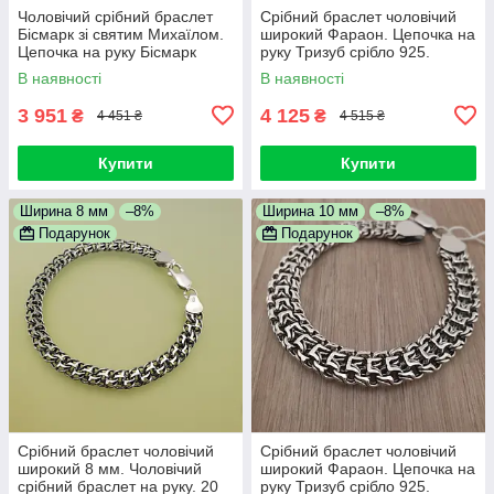
Чоловічий срібний браслет
Срібний браслет чоловічий
Бісмарк зі святим Михаїлом.
широкий Фараон. Цепочка на
Цепочка на руку Бісмарк
руку Тризуб срібло 925.
срібло 925. Ширина 7 мм.
Ширина 9 мм. Довжина 20 см
В наявності
В наявності
Довжина 21 см
3 951
4 125
₴
₴
4 451 ₴
4 515 ₴
Купити
Купити
Ширина 8 мм
–8%
Ширина 10 мм
–8%
Подарунок
Подарунок
Срібний браслет чоловічий
Срібний браслет чоловічий
широкий 8 мм. Чоловічий
широкий Фараон. Цепочка на
срібний браслет на руку. 20
руку Тризуб срібло 925.