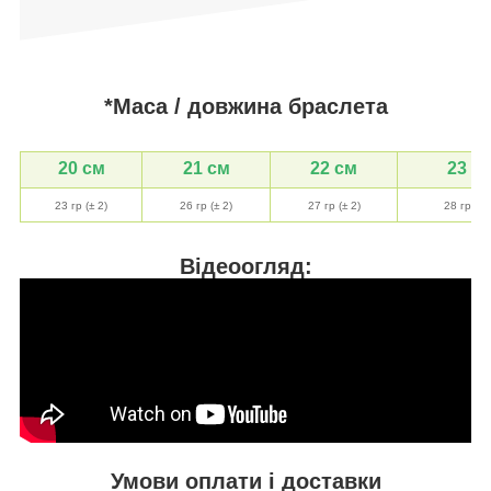
*Маса / довжина браслета
20 см
21 см
22 см
23 с
23 гр (± 2)
26 гр (± 2)
27 гр (± 2)
28 гр (± 
Відеоогляд:
Умови оплати і доставки