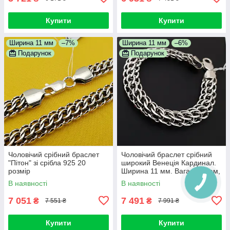
Купити
Купити
Ширина 11 мм
–7%
Ширина 11 мм
–6%
Подарунок
Подарунок
Чоловічий срібний браслет
Чоловічий браслет срібний
"Пітон" зі срібла 925 20
широкий Венеція Кардинал.
розмір
Ширина 11 мм. Вага 30 грам,
довжина 22 см
В наявності
В наявності
7 051
7 491
₴
₴
7 551 ₴
7 991 ₴
Купити
Купити