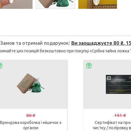
Замов та отримай подарунок
Ви заощаджуєте 80 ₴, 151
имайте цих позицій безкоштовно при покупці «Срібна чайна ложка
80 ₴
151 ₴
Брендова коробочка і мішечок з
Сертифікат на про
органзи
чистку / поліровку в