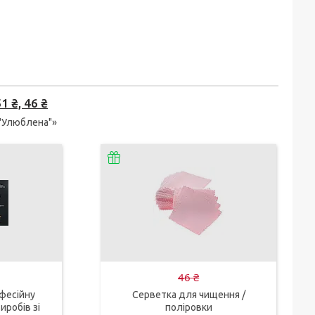
 ₴, 46 ₴
 "Улюблена"»
46 ₴
фесійну
Серветка для чищення /
иробів зі
поліровки