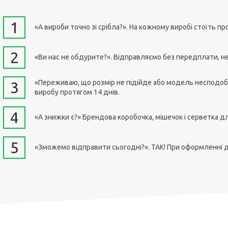
1
«А вироби точно зі срібла?». На кожному виробі стоїть про
2
«Ви нас не обдурите?». Відправляємо без передплати, не
«Переживаю, що розмір не підійде або модель несподоба
3
виробу протягом 14 днів.
4
«А знижки є?» Брендова коробочка, мішечок і серветка дл
5
«Зможемо відправити сьогодні?». ТАК! При оформленні до