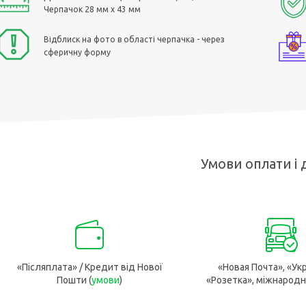
Черпачок 28 мм х 43 мм
Відблиск на фото в області черпачка - через
сферичну форму
Умови оплати і 
«Післяплата» / Кредит від Нової
«Новая Почта», «Ук
Пошти (
умови
)
«Розетка», міжнародн