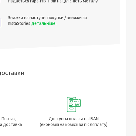
Надається гарантія 1 рік на цілісність металу
Знижки на наступні покупки / знижки за
InstaStories
детальніше
.
доставки
р Почта»,
Доступна оплата на IBAN
а доставка
(економія на комісії за післяплату)