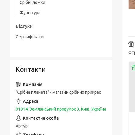
Срібні ложки
Товсті срібні браслети
Срібні чоловічі печатки / перстні з
Фурнітура
золотою накладкою
Чоловічі срібні браслети з золотом
Упаковка та догляд за виробами
Срібні каблучки спаси і збережи
Відгуки
Шовкові браслети з срібними вставками
і застібкою
Сертифікати
Отр
Контакти
"Срібна планета" - магазин срібних прикрас
01014, Землянський провулок 3, Київ, Україна
Артур