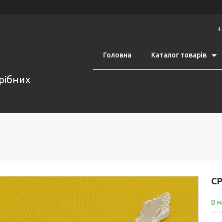
+
Головна
Каталог товарів
срібних
С
В н