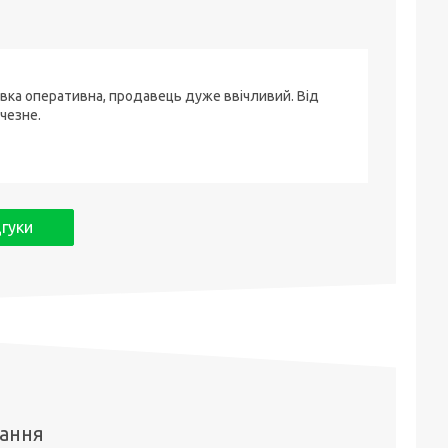
вка оперативна, продавець дуже ввічливий. Від
чезне.
дгуки
тання