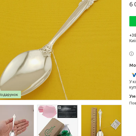
6 
+38
Киї
У к
куп
Подарунок
п