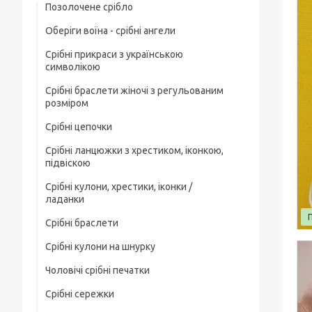
Позолочене срібло
Оберіги воїна - срібні ангели
Срібні прикраси з українською
символікою
Срібні браслети жіночі з регульованим
розміром
Срібні цепочки
Срібні ланцюжки з хрестиком, іконкою,
Чоловічі срібні цепочки
підвіскою
Позолочені срібні ланцюжки
Срібні кулони, хрестики, іконки /
Срібні цепочки з хрестиком
ладанки
Ювелірний шнурок зі срібним замком
Срібні ланцюжки з іконкою чи ладанкою
Срібні браслети
Срібні хрестики
Жіночі цепочки срібні
Позолочені срібні цепочки з хрестиком
Срібні кулони на шнурку
Чоловічі срібні браслети
Срібні підвіски
чи іконкою (ладанкою)
Товсті срібні ланцюжки
Чоловічі срібні печатки
Жіночі срібні браслети
Срібні іконки / ладанки
Срібні ланцюжки з кулонами / підвісками
Дитячі срібні цепочки
Срібні сережки
Чоловічі срібні печатки з чорним
Позолочені срібні браслети
каменем