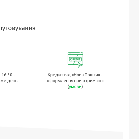
луговування
 16:30 -
Кредит від «Нова Пошта» -
 же день
оформлення при отриманні
(
умови
)