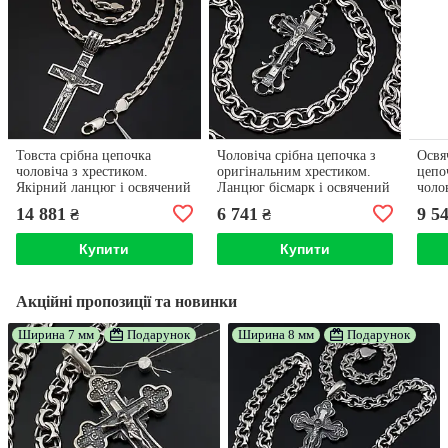
Товста срібна цепочка
Чоловіча срібна цепочка з
Освя
чоловіча з хрестиком.
оригінальним хрестиком.
цепо
Якірний ланцюг і освячений
Ланцюг бісмарк і освячений
чоло
кулон хрест срібло 925.
кулон хрестик. Довжина 55
і кул
14 881
6 741
9 5
₴
₴
Довжина 55 см
см
Довж
Купити
Купити
Акційні пропозиції та новинки
Ширина 7 мм
Подарунок
Ширина 8 мм
Подарунок