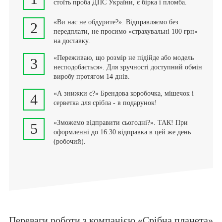
стоїть проба ДПС України, є бірка і пломба.
«Ви нас не обдурите?». Відправляємо без
2
передплати, не просимо «страхувальні 100 грн»
на доставку.
«Переживаю, що розмір не підійде або модель
3
несподобається». Для зручності доступний обмін
виробу протягом 14 днів.
«А знижки є?» Брендова коробочка, мішечок і
4
серветка для срібла - в подарунок!
«Зможемо відправити сьогодні?». ТАК! При
5
оформленні до 16:30 відправка в цей же день
(робочий).
Переваги роботи з компанією «Срібна планета»