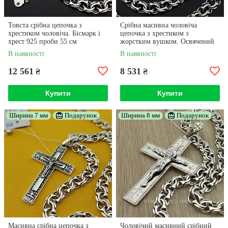
Товста срібна цепочка з
Срібна масивна чоловіча
хрестиком чоловіча. Бісмарк і
цепочка з хрестиком з
хрест 925 проби 55 см
жорстким вушком. Освячений
хрест Спаси Сохрани та ланцюг,
В наявності
В наявності
60 см
12 561
8 531
₴
₴
Купити
Купити
Ширина 7 мм
Подарунок
Ширина 8 мм
Подарунок
Масивна срібна цепочка з
Чоловічий масивний срібний