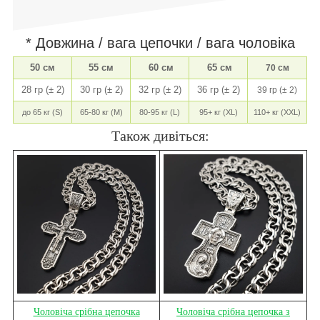
* Довжина / вага цепочки / вага чоловіка
50 см
55 см
60 см
65 см
70 см
28 гр (± 2)
30 гр (± 2)
32 гр (± 2)
36 гр (± 2)
39 гр (± 2)
до 65 кг (S)
65-80 кг (M)
80-95 кг (L)
95+ кг (XL)
110+ кг (XXL)
Також дивіться:
Чоловіча срібна цепочка
Чоловіча срібна цепочка з