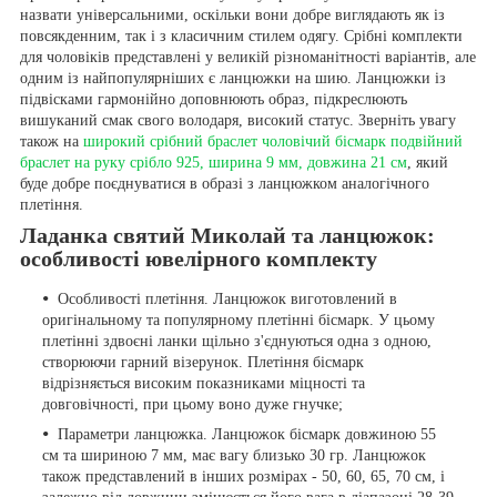
назвати універсальними, оскільки вони добре виглядають як із
повсякденним, так і з класичним стилем одягу. Срібні комплекти
для чоловіків представлені у великій різноманітності варіантів, але
одним із найпопулярніших є ланцюжки на шию. Ланцюжки із
підвісками гармонійно доповнюють образ, підкреслюють
вишуканий смак свого володаря, високий статус. Зверніть увагу
також на
широкий срібний браслет чоловічий бісмарк подвійний
браслет на руку срібло 925, ширина 9 мм, довжина 21 см
, який
буде добре поєднуватися в образі з ланцюжком аналогічного
плетіння.
Ладанка святий Миколай та ланцюжок:
особливості ювелірного комплекту
Особливості плетіння. Ланцюжок виготовлений в
оригінальному та популярному плетінні бісмарк. У цьому
плетінні здвоєні ланки щільно з'єднуються одна з одною,
створюючи гарний візерунок. Плетіння бісмарк
відрізняється високим показниками міцності та
довговічності, при цьому воно дуже гнучке;
Параметри ланцюжка. Ланцюжок бісмарк довжиною 55
см та шириною 7 мм, має вагу близько 30 гр. Ланцюжок
також представлений в інших розмірах - 50, 60, 65, 70 см, і