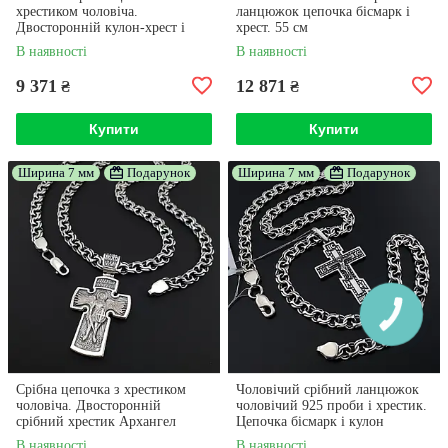
хрестиком чоловіча.
ланцюжок цепочка бісмарк і
Двосторонній кулон-хрест і
хрест. 55 см
ланцюжок зі срібла 925 проби
В наявності
В наявності
55 см
9 371
12 871
₴
₴
Купити
Купити
Ширина 7 мм
Подарунок
Ширина 7 мм
Подарунок
Срібна цепочка з хрестиком
Чоловічий срібний ланцюжок
чоловіча. Двосторонній
чоловічий 925 проби і хрестик.
срібний хрестик Архангел
Цепочка бісмарк і кулон
Михайло та ланцюжок бісмарк
В наявності
В наявності