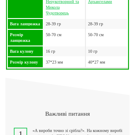
Нерукотворний та
Архангелами
Микола
Чудотворець
Вага ланцюжка
28-39 гр
28-39 гр
Розмір
50-70 см
50-70 см
ланцюжка
Вага кулону
16 гр
10 гр
Розмір кулону
37*23 мм
40*27 мм
Важливі питання
«А вироби точно зі срібла?». На кожному виробі
1