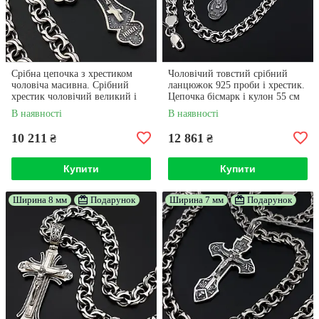
Срібна цепочка з хрестиком
Чоловічий товстий срібний
чоловіча масивна. Срібний
ланцюжок 925 проби і хрестик.
хрестик чоловічий великий і
Цепочка бісмарк і кулон 55 см
цепочка бісмарк широка. 55 см
В наявності
В наявності
10 211
12 861
₴
₴
Купити
Купити
Ширина 8 мм
Подарунок
Ширина 7 мм
Подарунок