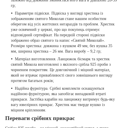
залежно від довжини змінюється його вага в діапазоні 28-39
гр;
Параметри підвіски. Підвіска у вигляді хрестика із
зображенням святого Миколая стане вашим особистим
оберегом від усіх життєвих негараздів та проблем. Хрестик
уже освячений у церкві, про що покупець отримує
відповідний сертифікат. На передній стороні підвіски
зображено образ святого та напис «Святий Миколай».
Розміри хрестика: довжина з вушком 49 мм, без вушка 35
мм, ширина хрестика – 26 мм. Вага виробу – 9,2 гр;
Матеріал виготовлення. Ланцюжок бісмарк та хрестик
святий Микола виготовлені з якісного срібла 925 проби з
чорненим покриттям. Це довговічний і міцний матеріал,
який не втрачає привабливості свого зовнішнього вигляду
протягом багатьох років;
Надійна фурнітура. Срібні комплекти оснащуються
надійною фурнітурою, яка запобігає випадковій втраті
прикраси. Застібка карабін на ланцюжку витримує будь-яку
вагу ювелірних прикрас. Хрестик має тверде вушко із
міцним кріпленням.
Переваги срібних прикрас