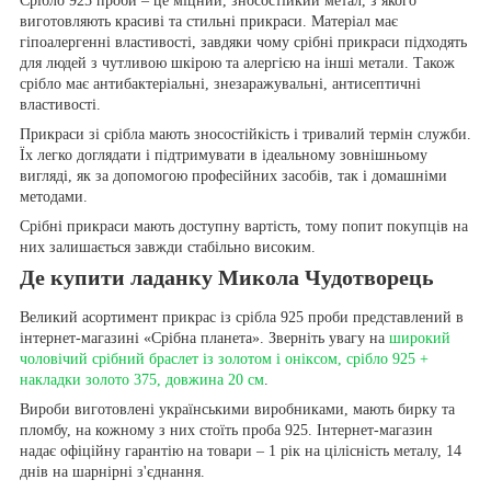
Срібло 925 проби – це міцний, зносостійкий метал, з якого
виготовляють красиві та стильні прикраси. Матеріал має
гіпоалергенні властивості, завдяки чому срібні прикраси підходять
для людей з чутливою шкірою та алергією на інші метали. Також
срібло має антибактеріальні, знезаражувальні, антисептичні
властивості.
Прикраси зі срібла мають зносостійкість і тривалий термін служби.
Їх легко доглядати і підтримувати в ідеальному зовнішньому
вигляді, як за допомогою професійних засобів, так і домашніми
методами.
Срібні прикраси мають доступну вартість, тому попит покупців на
них залишається завжди стабільно високим.
Де купити ладанку Микола Чудотворець
Великий асортимент прикрас із срібла 925 проби представлений в
інтернет-магазині «Срібна планета». Зверніть увагу на
широкий
чоловічий срібний браслет із золотом і оніксом, срібло 925 +
накладки золото 375, довжина 20 см
.
Вироби виготовлені українськими виробниками, мають бирку та
пломбу, на кожному з них стоїть проба 925. Інтернет-магазин
надає офіційну гарантію на товари – 1 рік на цілісність металу, 14
днів на шарнірні з'єднання.