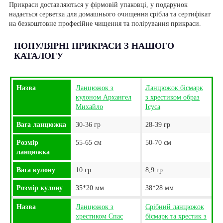
Прикраси доставляються у фірмовій упаковці, у подарунок
надається серветка для домашнього очищення срібла та сертифікат
на безкоштовне професійне чищення та полірування прикраси.
ПОПУЛЯРНІ ПРИКРАСИ З НАШОГО
КАТАЛОГУ
Назва
Ланцюжок з
Ланцюжок бісмарк
кулоном Архангел
з хрестиком образ
Михайло
Ісуса
Вага ланцюжка
30-36 гр
28-39 гр
Розмір
55-65 см
50-70 см
ланцюжка
Вага кулону
10 гр
8,9 гр
Розмір кулону
35*20 мм
38*28 мм
Назва
Ланцюжок з
Срібний ланцюжок
хрестиком Спас
бісмарк та хрестик з