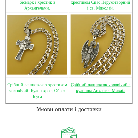
бісмарк і хрестик з
хрестиком Спас Нерукотворний
Архангелами.
і св. Миколай.
Срібний ланцюжок з хрестиком
Срібний ланцюжок чоловічий з
чоловічий. Кулон хрест Образ
кулоном Архангел Михаїл
Ісуса
Умови оплати і доставки