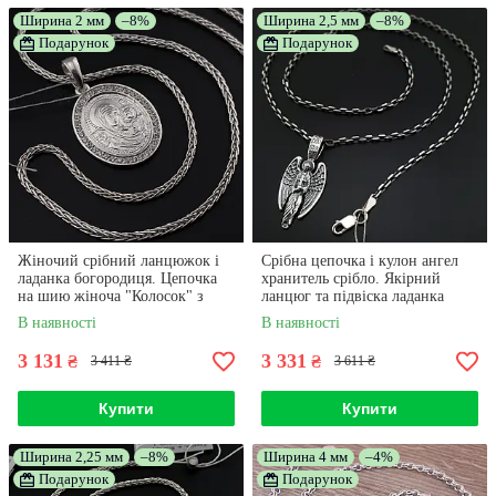
Ширина 2 мм
–8%
Ширина 2,5 мм
–8%
Подарунок
Подарунок
Жіночий срібний ланцюжок і
Срібна цепочка і кулон ангел
ладанка богородиця. Цепочка
хранитель срібло. Якірний
на шию жіноча "Колосок" з
ланцюг та підвіска ладанка
іконкою 50 см
Ангел Хранитель
В наявності
В наявності
3 131
3 331
₴
₴
3 411 ₴
3 611 ₴
Купити
Купити
Ширина 2,25 мм
–8%
Ширина 4 мм
–4%
Подарунок
Подарунок