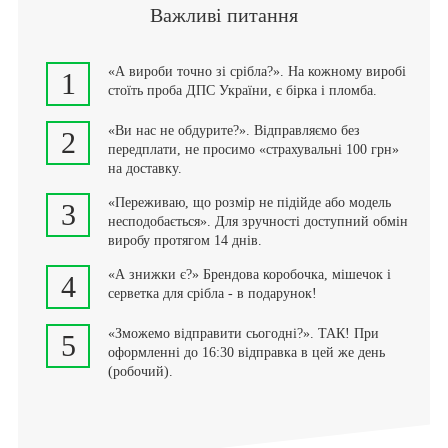
Важливі питання
«А вироби точно зі срібла?». На кожному виробі
1
стоїть проба ДПС України, є бірка і пломба.
«Ви нас не обдурите?». Відправляємо без
2
передплати, не просимо «страхувальні 100 грн»
на доставку.
«Переживаю, що розмір не підійде або модель
3
несподобається». Для зручності доступний обмін
виробу протягом 14 днів.
«А знижки є?» Брендова коробочка, мішечок і
4
серветка для срібла - в подарунок!
«Зможемо відправити сьогодні?». ТАК! При
5
оформленні до 16:30 відправка в цей же день
(робочий).