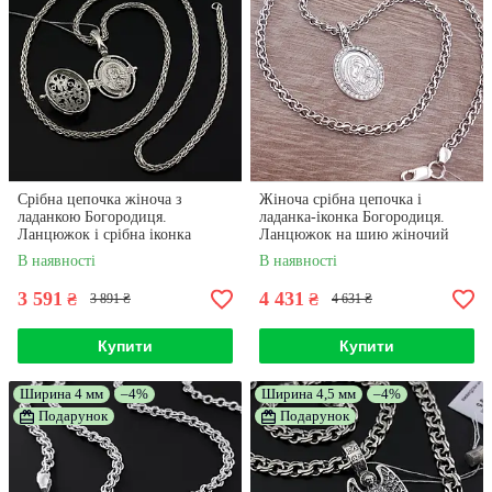
Срібна цепочка жіноча з
Жіноча срібна цепочка і
ладанкою Богородиця.
ладанка-іконка Богородиця.
Ланцюжок і срібна іконка
Ланцюжок на шию жіночий
жіноча відкривається. 45 см
Струмок 925 проби 50 см
В наявності
В наявності
3 591
4 431
₴
₴
3 891 ₴
4 631 ₴
Купити
Купити
Ширина 4 мм
–4%
Ширина 4,5 мм
–4%
Подарунок
Подарунок