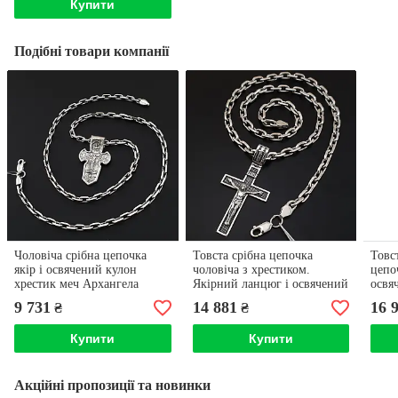
Купити
Подібні товари компанії
Чоловіча срібна цепочка
Товста срібна цепочка
Товс
якір і освячений кулон
чоловіча з хрестиком.
цепо
хрестик меч Архангела
Якірний ланцюг і освячений
освя
Михаїла православний.
кулон хрест срібло 925.
Арха
9 731
14 881
16 
₴
₴
Довжина 55 см
Довжина 55 см
Довж
Купити
Купити
Акційні пропозиції та новинки