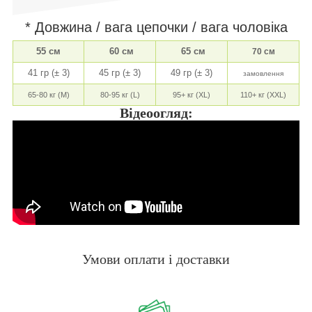
* Довжина / вага цепочки / вага чоловіка
55 см
60 см
65 см
70 см
41 гр (± 3)
45 гр (± 3)
49 гр (± 3)
замовлення
65-80 кг (M)
80-95 кг (L)
95+ кг (XL)
110+ кг (XXL)
Відеоогляд:
Умови оплати і доставки