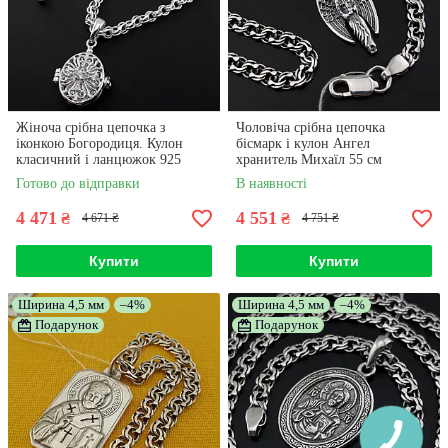
Жіноча срібна цепочка з
Чоловіча срібна цепочка
іконкою Богородиця. Кулон
бісмарк і кулон Ангел
класичний і ланцюжок 925
хранитель Михаїл 55 см
проба 50 см
Готово до відправки
В наявності
4 471
4 551
₴
₴
4 671 ₴
4 751 ₴
Купити
Купити
Ширина 4,5 мм
–4%
Ширина 4,5 мм
–4%
Подарунок
Подарунок