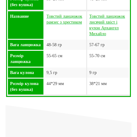
(без вушка)
Название
Товстий ланцюжок
Товстий ланцюжок
рамзес з хрестиком
лисячий хвіст і
кулон Архангел
Михайло
Вага ланцюжка
48-58 гр
57-67 гр
Розмір
55-65 см
55-70 см
ланцюжка
Вага кулона
9,5 гр
9 гр
Розмір кулона
44*29 мм
38*21 мм
(без вушка)