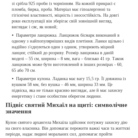
зі срібла 925 проби із чорнінням. На кожній прикрасі є
пломба, бирка, проба. Матеріал має гіпоалергенні та
гігієнічні властивості, міцність і зносостійкість. На довгі
роки експлуатації він зберігає свій зовнішній вигляд,
виглядає і сяє, як новий;
Параметри ланцюжка. Ланцюжок бісмарк виконаний в
одному з найпопулярніших видів плетіння. Ланки щільно і
надійно з'єднуються один з одним, утворюють міцний
ланцюг, стійкий до розриву. Розмір ланцюжка в даній
моделі – 55 см, ширина – 8 мм, вага – близько 41 гр. Також
ланцюжок може бути виготовлений в інших розмірах - 60,
65 або 70 см.
Параметри кулона. Ладанка має вагу 15,5 гр. Її довжина із
вушком 58 мм, без вушка – 46 мм, ширина 33 мм. Це
підвіска, яка не тільки красиво виглядає, але й має захисну
енергетику і стане особистим оберегом людини.
Підвіс святий Михаїл на щиті: символічне
значення
Кулон святого архангела Михаїла здійснює потужну захисну дію
на свого власника. Він допомагає пережити важкі часи та життєві
періоди, надає людині моральних сил, допомагає пройти