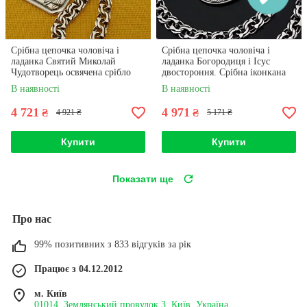
Срібна цепочка чоловіча і
Срібна цепочка чоловіча і
ладанка Святий Миколай
ладанка Богородиця і Ісус
Чудотворець освячена срібло
двостороння. Срібна іконкана
925. Довжина 55 см
ланцюжку 925
В наявності
В наявності
4 721
4 971
₴
₴
4 921 ₴
5 171 ₴
Купити
Купити
Показати ще
Про нас
99% позитивних з 833 відгуків за рік
Працює з 04.12.2012
м. Київ
01014, Землянський провулок 3, Київ, Україна