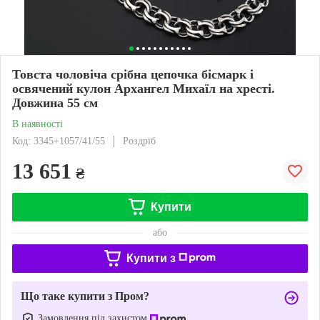
Товста чоловіча срібна цепочка бісмарк і
освячений кулон Архангел Михаїл на хресті.
Довжина 55 см
В наявності
Код: 3345+1057/41/55
Роздріб
13 651
₴
Купити
або
Купити з
Що таке купити з Пром?
Замовлення під захистом