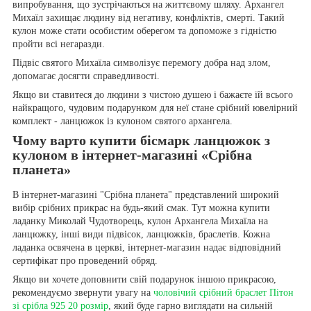
випробування, що зустрічаються на життєвому шляху. Архангел
Михаїл захищає людину від негативу, конфліктів, смерті. Такий
кулон може стати особистим оберегом та допоможе з гідністю
пройти всі негаразди.
Підвіс святого Михаїла символізує перемогу добра над злом,
допомагає досягти справедливості.
Якщо ви ставитеся до людини з чистою душею і бажаєте їй всього
найкращого, чудовим подарунком для неї стане срібний ювелірний
комплект - ланцюжок із кулоном святого архангела.
Чому варто купити бісмарк ланцюжок з
кулоном в інтернет-магазині «Срібна
планета»
В інтернет-магазині "Срібна планета" представлений широкий
вибір срібних прикрас на будь-який смак. Тут можна купити
ладанку Миколай Чудотворець, кулон Архангела Михаїла на
ланцюжку, інші види підвісок, ланцюжків, браслетів. Кожна
ладанка освячена в церкві, інтернет-магазин надає відповідний
сертифікат про проведений обряд.
Якщо ви хочете доповнити свій подарунок іншою прикрасою,
рекомендуємо звернути увагу на
чоловічий срібний браслет Пітон
зі срібла 925 20 розмір
, який буде гарно виглядати на сильній