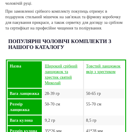
чоловічій руці.
При замовленні срібного комплекту покупець отримує в
подарунок стильний мішечок на зав'язках та фірмову коробочку
для пакування прикраси, а також серветку для догляду за сріблом
та сертифікат на професійне чищення та полірування.
ПОПУЛЯРНІ ЧОЛОВІЧІ КОМПЛЕКТИ З
НАШОГО КАТАЛОГУ
Назва
Широкий срібний
Товстий ланцюжок
ланцюжок та
якір з хрестиком
хрестик святий
Миколай
Вага ланцюжка
28-39 гр
50-65 гр
Розмір
50-70 см
55-70 см
ланцюжка
Вага кулона
9,2 гр
8,5 гр
Розмір кулона
35*26 мм
41*28 мм