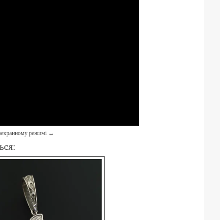
ноекранному режимі ↔
ься: