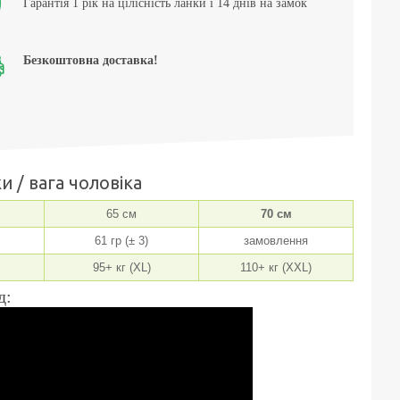
Гарантія 1 рік на цілісність ланки і 14 днів на замок
Безкоштовна доставка!
и / вага чоловіка
65 см
70 см
61 гр (± 3)
замовлення
95+ кг (XL)
110+ кг (XXL)
д: