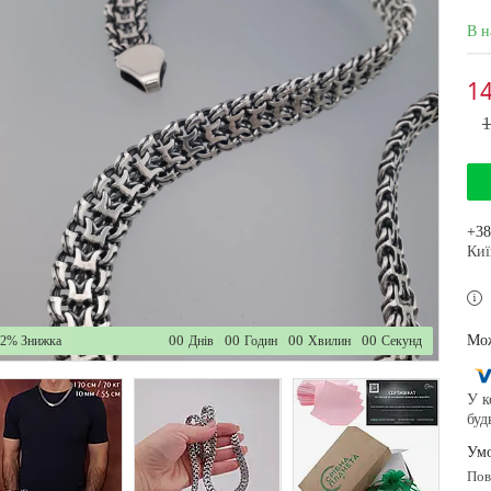
В н
14
1
+38
Киї
0
0
0
0
0
0
0
0
–2%
Днів
Годин
Хвилин
Секунд
У к
буд
по