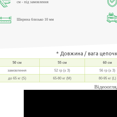
см - під замовлення
Ширина близько 10 мм
* Довжина / вага цепочк
50 см
55 см
60 см
замовлення
52 гр (± 3)
56 гр (± 3)
до 65 кг (S)
65-80 кг (M)
80-95 кг (L)
Відеоогля