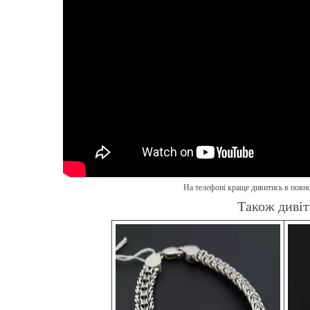
На телефоні краще дивитись в пов
Також дивіт