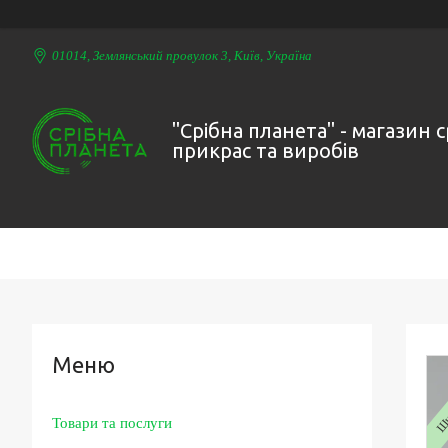
01014, Землянський провулок 3, Київ, Україна
"Срібна планета" - магазин 
прикрас та виробів
Шир
Товари та послуги