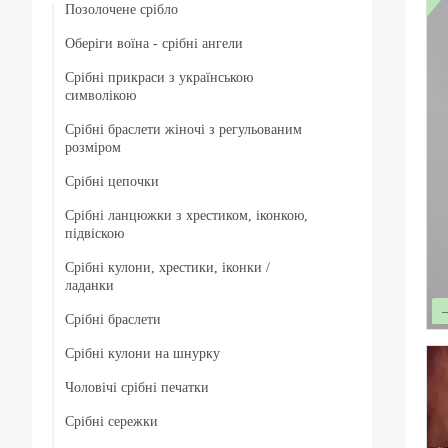
Позолочене срібло
Оберіги воїна - срібні ангели
Срібні прикраси з українською
символікою
Срібні браслети жіночі з регульованим
розміром
Срібні цепочки
Срібні ланцюжки з хрестиком, іконкою,
Чоловічі срібні цепочки
підвіскою
Позолочені срібні ланцюжки
Срібні кулони, хрестики, іконки /
Срібні цепочки з хрестиком
ладанки
Ювелірний шнурок зі срібним замком
Срібні ланцюжки з іконкою чи ладанкою
Срібні браслети
Срібні хрестики
Жіночі цепочки срібні
Позолочені срібні цепочки з хрестиком чи
Срібні кулони на шнурку
Чоловічі срібні браслети
Срібні підвіски
іконкою (ладанкою)
Товсті срібні ланцюжки
Чоловічі срібні печатки
Жіночі срібні браслети
Срібні іконки / ладанки
Срібні ланцюжки з кулонами / підвісками
Дитячі срібні цепочки
Срібні сережки
Чоловічі срібні печатки з чорним каменем
Позолочені срібні браслети