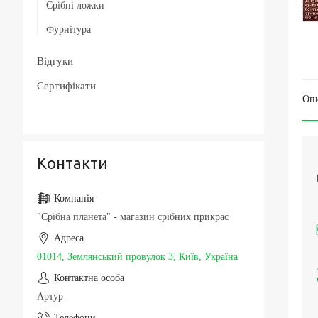
Срібні ложки
Срібні чоловічі печатки / перстні з золотою
Товсті срібні браслети
накладкою
Фурнітура
Чоловічі срібні браслети з золотом
Срібні каблучки спаси і збережи
Упаковка та догляд за виробами
Відгуки
Шовкові браслети з срібними вставками і
застібкою
Сертифікати
Оп
Контакти
"Срібна планета" - магазин срібних прикрас
01014, Землянський провулок 3, Київ, Україна
Артур