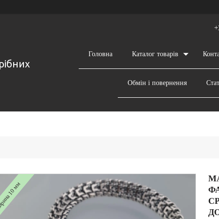
+
Головна
Каталог товарів
Конт
срібних
Обмін і повернення
Стат
М
ина 10 мм
Ф
С
Д