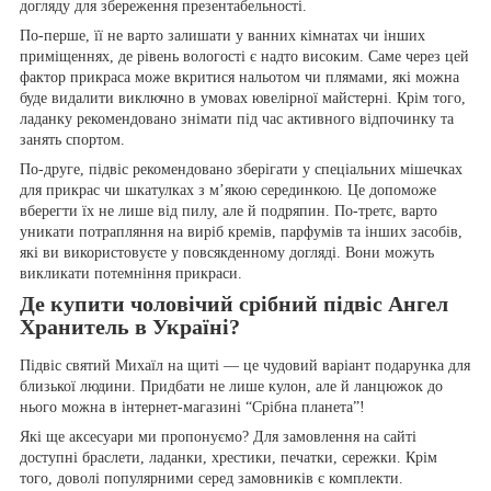
догляду для збереження презентабельності.
По-перше, її не варто залишати у ванних кімнатах чи інших
приміщеннях, де рівень вологості є надто високим. Саме через цей
фактор прикраса може вкритися нальотом чи плямами, які можна
буде видалити виключно в умовах ювелірної майстерні. Крім того,
ладанку рекомендовано знімати під час активного відпочинку та
занять спортом.
По-друге, підвіс рекомендовано зберігати у спеціальних мішечках
для прикрас чи шкатулках з м’якою серединкою. Це допоможе
вберегти їх не лише від пилу, але й подряпин. По-третє, варто
уникати потрапляння на виріб кремів, парфумів та інших засобів,
які ви використовуєте у повсякденному догляді. Вони можуть
викликати потемніння прикраси.
Де купити чоловічий срібний підвіс Ангел
Хранитель в Україні?
Підвіс святий Михаїл на щиті — це чудовий варіант подарунка для
близької людини. Придбати не лише кулон, але й ланцюжок до
нього можна в інтернет-магазині “Срібна планета”!
Які ще аксесуари ми пропонуємо? Для замовлення на сайті
доступні браслети, ладанки, хрестики, печатки, сережки. Крім
того, доволі популярними серед замовників є комплекти.