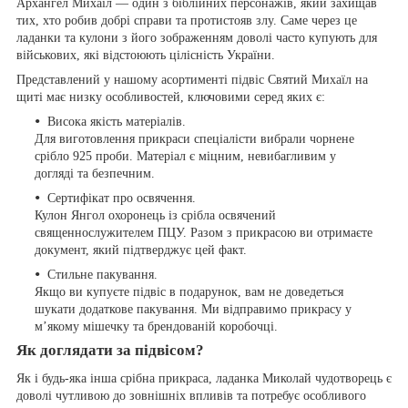
Архангел Михаїл — один з біблійних персонажів, який захищав
тих, хто робив добрі справи та протистояв злу. Саме через це
ладанки та кулони з його зображенням доволі часто купують для
військових, які відстоюють цілісність України.
Представлений у нашому асортименті підвіс Святий Михаїл на
щиті має низку особливостей, ключовими серед яких є:
Висока якість матеріалів.
Для виготовлення прикраси спеціалісти вибрали чорнене
срібло 925 проби. Матеріал є міцним, невибагливим у
догляді та безпечним.
Сертифікат про освячення.
Кулон Янгол охоронець із срібла освячений
священнослужителем ПЦУ. Разом з прикрасою ви отримаєте
документ, який підтверджує цей факт.
Стильне пакування.
Якщо ви купуєте підвіс в подарунок, вам не доведеться
шукати додаткове пакування. Ми відправимо прикрасу у
м’якому мішечку та брендованій коробочці.
Як доглядати за підвісом?
Як і будь-яка інша срібна прикраса, ладанка Миколай чудотворець є
доволі чутливою до зовнішніх впливів та потребує особливого