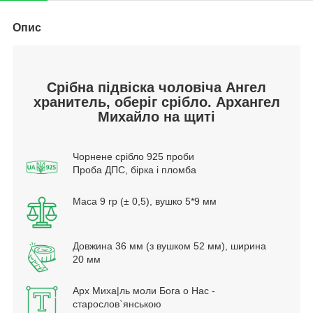
Опис
Cрібна підвіска чоловіча Ангел
хранитель, оберіг срібло. Архангел
Михайло на щиті
Чорнене срібло 925 проби
Проба ДПС, бірка і пломба
Маса 9 гр (± 0,5), вушко 5*9 мм
Довжина 36 мм (з вушком 52 мм), ширина
20 мм
Арх Миха|ль моли Бога о Нас -
старослов`янською