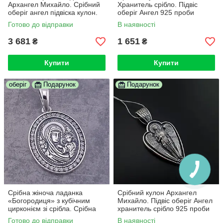
Архангел Михайло. Срібний
Хранитель срібло. Підвіс
оберіг ангел підвіска кулон.
оберіг Ангел 925 проби
срібло 925
Готово до відправки
В наявності
3 681
1 651
₴
₴
Купити
Купити
оберіг
Подарунок
Подарунок
Срібна жіноча ладанка
Срібний кулон Архангел
«Богородиця» з кубічним
Михайло. Підвіс оберіг Ангел
цирконієм зі срібла. Срібна
хранитель срібло 925 проби
жіноча ікона-кулон 925 проби
Готово до відправки
В наявності