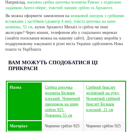
Наприклад,
масивна срібна цепочка чоловіча Рамзес з підвіскою
ладанкою Ангел оберіг; товстий ланцюг срібло та Архангел
.
Як можна оформити замовлення на
шовковий шнурок з срібними
вставками і застібкою (діаметр 4 мм); товста цепочка на шию
шовкова, 55 см
, кулон Архангел Михаїл із срібла чи інші
аксесуари? Через кошик, телефоном або у соціальних мережах
(знайти посилання можна на нашому сайті). Доставку виробів у
подарунковому пакуванні в різні міста України здійснюють Нова
пошта та УкрПошта.
ВАМ МОЖУТЬ СПОДОБАТИСЯ ЦІ
ПРИКРАСИ
Назва
Срібна цепочка
Срібний браслет
чоловіча Бісмарк
чоловічий на руку.
плоский. Чорнений
Чоловічий срібний
ланцюжок на шию
браслет Бісмарк
срібло 925.
плоский. 21 см
Довжина 55 см
Матеріал
Чорнене срібло 925
Чорнене срібло 925