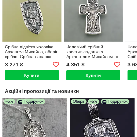
Cрібна підвіска чоловіча
Чоловічий срібний
Чоло
Архангел Михайло, оберіг
хрестик-ладанка з
Арха
срібло. Срібна ладанка
Архангелом Михайлом та
Сріб
Ангел хранитель на щиті
Розп'яттям, чорнене
підв
3 271
4 351
3 6
₴
₴
срібло 925
Купити
Купити
Акційні пропозиції та новинки
–6%
Подарунок
Оберіг
–6%
Подарунок