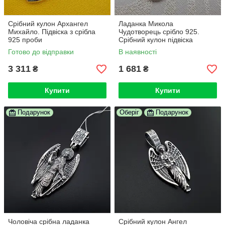
Срібний кулон Архангел
Ладанка Микола
Михайло. Підвіска з срібла
Чудотворець срібло 925.
925 проби
Срібний кулон підвіска
Святий Миколай
Готово до відправки
В наявності
3 311
1 681
₴
₴
Купити
Купити
Подарунок
Оберіг
Подарунок
Чоловіча срібна ладанка
Срібний кулон Ангел