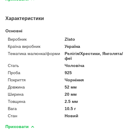
Характеристики
Основні
Виробник
Zlato
Країна виробник
Україна
Тематика малюнка/форми
Релігія/Хрестики, Янголята/
феї
Стать
Чоловіча
Проба
925
Покриття
Чорніння
Довжина
52 мм
Ширина
20 мм
Товщина
2.5 мм
Вага
10.5 г
Стан
Новий
Приховати