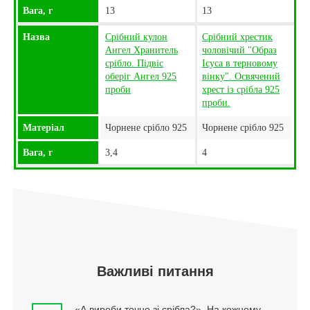
Вага, г
13
13
Назва
Срібний кулон
Срібний хрестик
Ангел Хранитель
чоловічий "Образ
срібло. Підвіс
Ісуса в терновому
оберіг Ангел 925
вінку". Освячений
проби
хрест із срібла 925
проби.
Матеріал
Чорнене срібло 925
Чорнене срібло 925
Вага, г
3,4
4
Важливі питання
«А вироби точно зі срібла?». На кожному