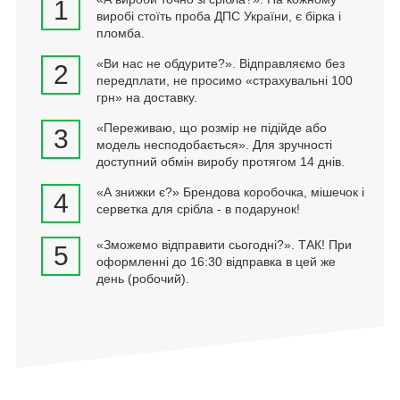
1
виробі стоїть проба ДПС України, є бірка і
пломба.
«Ви нас не обдурите?». Відправляємо без
2
передплати, не просимо «страхувальні 100
грн» на доставку.
«Переживаю, що розмір не підійде або
3
модель несподобається». Для зручності
доступний обмін виробу протягом 14 днів.
«А знижки є?» Брендова коробочка, мішечок і
4
серветка для срібла - в подарунок!
«Зможемо відправити сьогодні?». ТАК! При
5
оформленні до 16:30 відправка в цей же
день (робочий).