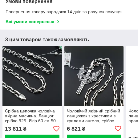
Умови повернення
Повернення товару впродовж 14 днів за рахунок покупця
Всі умови повернення
З цим товаром також замовляють
Срібна цепочка чоловіча
Чоловічий якірний срібний
Чоло
якірна масивна. Ланцюг
ланцюжок з хрестиком з
ланц
срібло 925. Якір 60 см 50
крилами ангела, срібло
прав
грам
для чоловіків
Арха
13 811
6 821
₴
₴
ланц
925