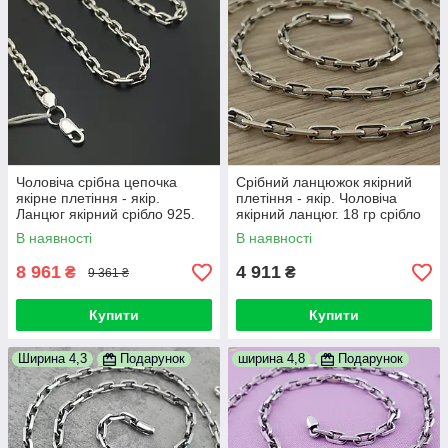
Чоловіча срібна цепочка
Срібний ланцюжок якірний
якірне плетіння - якір.
плетіння - якір. Чоловіча
Ланцюг якірний срібло 925.
якірний ланцюг. 18 гр срібло
Довжина 60 см
925 55 см
В наявності
В наявності
8 961
4 911
₴
₴
9 361 ₴
Купити
Купити
Ширина 4,3
Подарунок
ширина 4,8
Подарунок