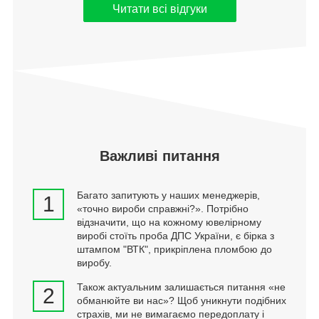
Читати всі відгуки
Важливі питання
Багато запитують у наших менеджерів,
1
«точно вироби справжні?». Потрібно
відзначити, що на кожному ювелірному
виробі стоїть проба ДПС України, є бірка з
штампом "ВТК", прикріплена пломбою до
виробу.
Також актуальним залишається питання «не
2
обманюйте ви нас»? Щоб уникнути подібних
страхів, ми не вимагаємо передоплату і