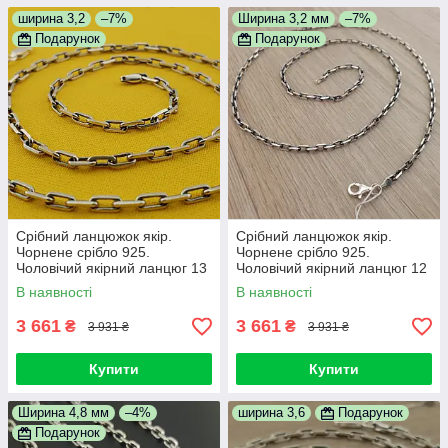
ширина 3,2
–7%
Ширина 3,2 мм
–7%
Подарунок
Подарунок
Срібний ланцюжок якір.
Срібний ланцюжок якір.
Чорнене срібло 925.
Чорнене срібло 925.
Чоловічий якірний ланцюг 13
Чоловічий якірний ланцюг 12
гр 55 см
гр 55 см
В наявності
В наявності
3 661
3 661
₴
₴
3 931 ₴
3 931 ₴
Купити
Купити
Ширина 4,8 мм
–4%
ширина 3,6
Подарунок
Подарунок