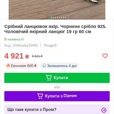
Срібний ланцюжок якір. Чорнене срібло 925.
Чоловічий якірний ланцюг 19 гр 60 см
В наявності
Код: 1046шбц/19/60
Роздріб
4 921
₴
5 521 ₴
Економія
600 ₴
Залишилось
4 дні
Купити
або
Купити з
Що таке купити з Пром?