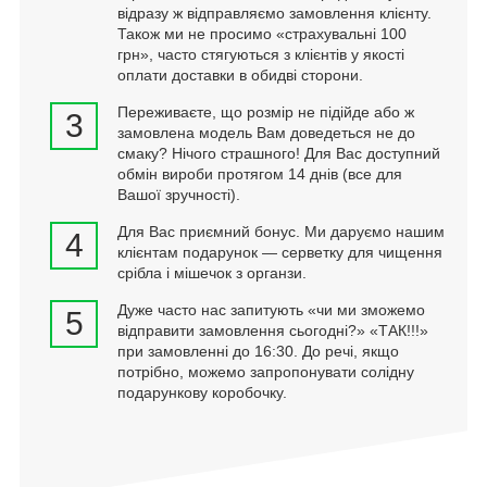
відразу ж відправляємо замовлення клієнту.
Також ми не просимо «страхувальні 100
грн», часто стягуються з клієнтів у якості
оплати доставки в обидві сторони.
Переживаєте, що розмір не підійде або ж
3
замовлена модель Вам доведеться не до
смаку? Нічого страшного! Для Вас доступний
обмін вироби протягом 14 днів (все для
Вашої зручності).
Для Вас приємний бонус. Ми даруємо нашим
4
клієнтам подарунок — серветку для чищення
срібла і мішечок з органзи.
Дуже часто нас запитують «чи ми зможемо
5
відправити замовлення сьогодні?» «ТАК!!!»
при замовленні до 16:30. До речі, якщо
потрібно, можемо запропонувати солідну
подарункову коробочку.