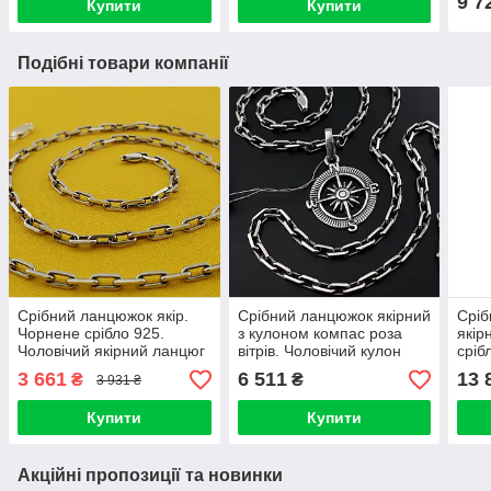
9 7
Купити
Купити
Подібні товари компанії
Срібний ланцюжок якір.
Срібний ланцюжок якірний
Сріб
Чорнене срібло 925.
з кулоном компас роза
якір
Чоловічий якірний ланцюг
вітрів. Чоловічий кулон
сріб
13 гр 55 см
срібло і ланцюг якір 55 см
гра
3 661
6 511
13 
₴
₴
3 931 ₴
925
Купити
Купити
Акційні пропозиції та новинки