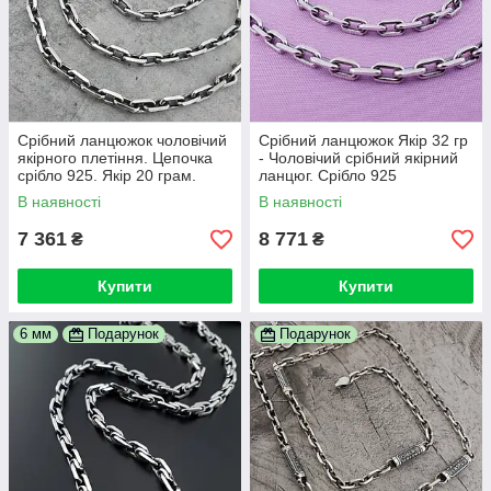
Срібний ланцюжок чоловічий
Срібний ланцюжок Якір 32 гр
якірного плетіння. Цепочка
- Чоловічий срібний якірний
срібло 925. Якір 20 грам.
ланцюг. Срібло 925
Довжина 60 см
В наявності
В наявності
7 361
8 771
₴
₴
Купити
Купити
6 мм
Подарунок
Подарунок