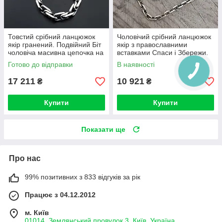
Товстий срібний ланцюжок
Чоловічий срібний ланцюжок
якір гранений. Подвійний Біт
якір з православними
чоловіча масивна цепочка на
вставками Спаси і Збережи.
шию срібло 925 60 см
Якірний ланцюжок срібло 925
Готово до відправки
В наявності
17 211
10 921
₴
₴
Купити
Купити
Показати ще
Про нас
99% позитивних з 833 відгуків за рік
Працює з 04.12.2012
м. Київ
01014, Землянський провулок 3, Київ, Україна