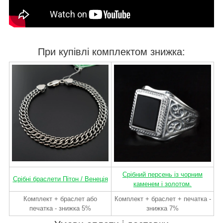
При купівлі комплектом знижка:
Срібний персень із чорним
Срібні браслети Пітон / Венеція
каменем і золотом.
Комплект + браслет або
Комплект + браслет + печатка -
печатка - знижка 5%
знижка 7%