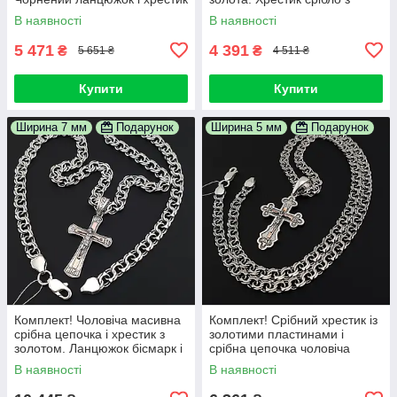
із золотою накладкою
золотом і ланцюг бісмарк.
В наявності
В наявності
Довжина 55 см
5 471
4 391
₴
₴
5 651 ₴
4 511 ₴
Купити
Купити
Ширина 7 мм
Подарунок
Ширина 5 мм
Подарунок
Комплект! Чоловіча масивна
Комплект! Срібний хрестик із
срібна цепочка і хрестик з
золотими пластинами і
золотом. Ланцюжок бісмарк і
срібна цепочка чоловіча
хрестик з золотою накладкою
бісмарк. Срібна цепочка з
В наявності
В наявності
хрестиком