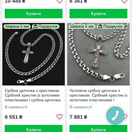
10 445
6 361
₴
₴
Купити
Купити
Ширина 5 мм
Подарунок
Ширина 6 мм
Подарунок
Срібна цепочка з хрестиком.
Чоловіча срібна цепочка з
Срібний хрестик із золотими
хрестиком. Срібний хрестик із
пластинами і срібна цепочка
золотими пластинами і
чоловіча бісмарк 55 см
срібна цепочка чоловіча
В наявності
В наявності
6 551
7 881
₴
₴
Купити
Купити