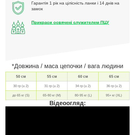
Гарантія 1 рік на цілісність ланки і 14 днів на
замок
Прикраси освячені служителем ПЦУ
*Довжина / маса цепочки / вага людини
50 см
55 см
60 см
65 см
30 гр (± 2)
31 гр (± 2)
34 гр (± 2)
36 гр (± 2)
до 65 кг (S)
65-80 кг (M)
80-95 кг (L)
95+ кг (XL)
Відеоогляд: