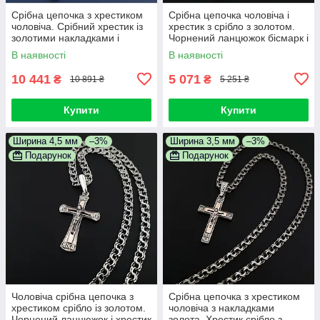
Срібна цепочка з хрестиком
Срібна цепочка чоловіча і
чоловіча. Срібний хрестик із
хрестик з срібло з золотом.
золотими накладками і
Чорнений ланцюжок бісмарк і
чоловіча срібна цепочка 55
хрестик з золотою накладкою
В наявності
В наявності
см
10 441
5 071
₴
₴
10 891 ₴
5 251 ₴
Купити
Купити
Ширина 4,5 мм
–3%
Ширина 3,5 мм
–3%
Подарунок
Подарунок
Чоловіча срібна цепочка з
Срібна цепочка з хрестиком
хрестиком срібло із золотом.
чоловіча з накладками
Чорнений ланцюжок і хрестик
золота. Хрестик срібло з