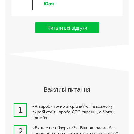
Юля
—
Читати всі відгуки
Важливі питання
«А вироби точно зі срібла?». На кожному
1
виробі стоїть проба ДПС України, є бірка і
пломба.
«Ви нас не обдурите?». Відправляємо без
2
передплати, не просимо «страхувальні 100