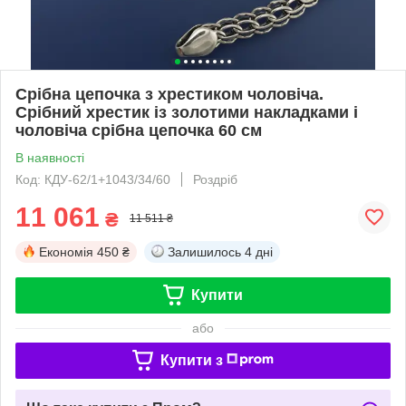
Срібна цепочка з хрестиком чоловіча.
Срібний хрестик із золотими накладками і
чоловіча срібна цепочка 60 см
В наявності
Код: КДУ-62/1+1043/34/60
Роздріб
11 061
₴
11 511 ₴
Економія
450 ₴
Залишилось
4 дні
Купити
або
Купити з