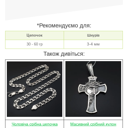
*Рекомендуємо для:
Цепочок
Шнурів
3-4 мм
30 - 60 гр
Також дивіться:
Чоловіча срібна цепочка
Масивний срібний кулон