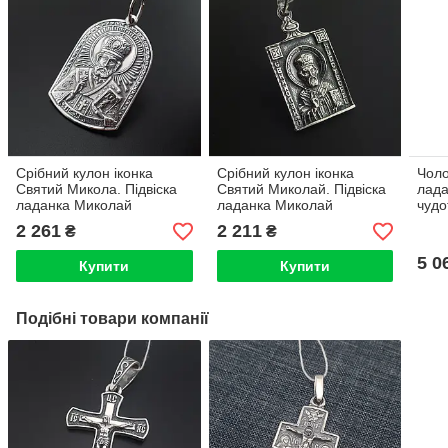
Срібний кулон іконка
Срібний кулон іконка
Чоло
Святий Микола. Підвіска
Святий Миколай. Підвіска
лада
ладанка Миколай
ладанка Миколай
чудо
Чудотворець срібло 925
Чудотворець срібло 925
2 261
2 211
₴
₴
5 0
Купити
Купити
Подібні товари компанії