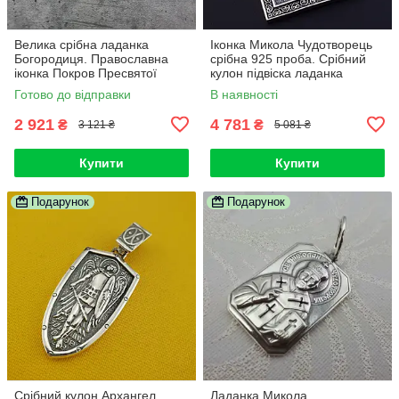
Велика срібна ладанка
Іконка Микола Чудотворець
Богородиця. Православна
срібна 925 проба. Срібний
іконка Покров Пресвятої
кулон підвіска ладанка
Богородиці із срібла 925
Святий Миколай
Готово до відправки
В наявності
2 921
4 781
₴
₴
3 121 ₴
5 081 ₴
Купити
Купити
Подарунок
Подарунок
Срібний кулон Архангел
Ладанка Микола