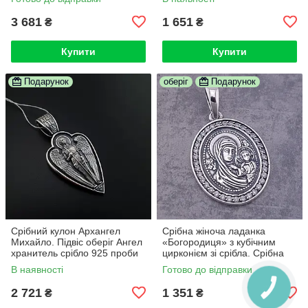
3 681
1 651
₴
₴
Купити
Купити
Подарунок
оберіг
Подарунок
Срібний кулон Архангел
Срібна жіноча ладанка
Михайло. Підвіс оберіг Ангел
«Богородиця» з кубічним
хранитель срібло 925 проби
цирконієм зі срібла. Срібна
жіноча ікона-кулон 925 проби
В наявності
Готово до відправки
2 721
1 351
₴
₴