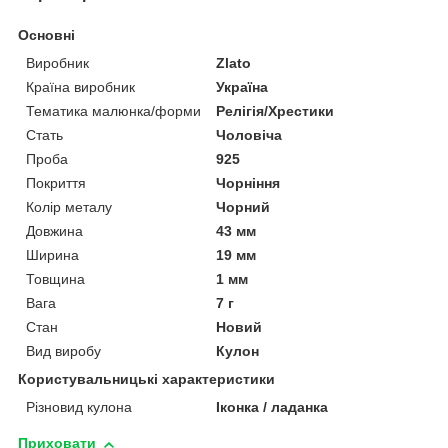
Основні
Виробник
Zlato
Країна виробник
Україна
Тематика малюнка/форми
Релігія/Хрестики
Стать
Чоловіча
Проба
925
Покриття
Чорніння
Колір металу
Чорний
Довжина
43 мм
Ширина
19 мм
Товщина
1 мм
Вага
7 г
Стан
Новий
Вид виробу
Кулон
Користувальницькі характеристики
Різновид кулона
Іконка / ладанка
Приховати