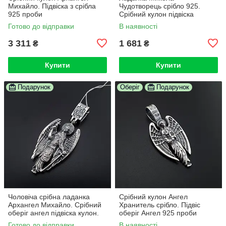
Михайло. Підвіска з срібла
Чудотворець срібло 925.
925 проби
Срібний кулон підвіска
Святий Миколай
Готово до відправки
В наявності
3 311
1 681
₴
₴
Купити
Купити
Подарунок
Оберіг
Подарунок
Чоловіча срібна ладанка
Срібний кулон Ангел
Архангел Михайло. Срібний
Хранитель срібло. Підвіс
оберіг ангел підвіска кулон.
оберіг Ангел 925 проби
срібло 925
Готово до відправки
В наявності