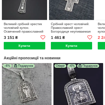
Великий срібний хрестик
Срібний хрест чоловічий.
Вели
чоловічий кулон.
Православний хрест
чоло
Освячений православний
Богородиця неупиваемая
куло
хрест СПАСИ І ЗБЕРЕЖИ
чаша із срібла 925 проби
проб
3 151
1 461
2 2
₴
₴
із срібла 925
Купити
Купити
Акційні пропозиції та новинки
–6%
Подарунок
Оберіг
–6%
Подарунок