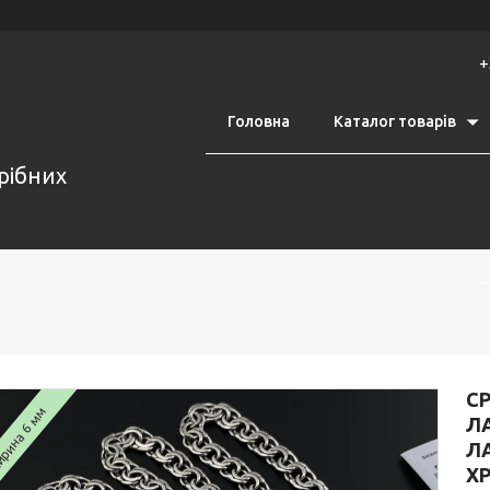
+
Головна
Каталог товарів
срібних
СР
рина 6 мм
Л
Л
ХР