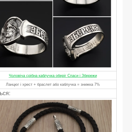
Чоловіча срібна каблучка оберіг Спаси і Збережи
Ланцюг і хрест + браслет або каблучка = знижка 7%
ься: