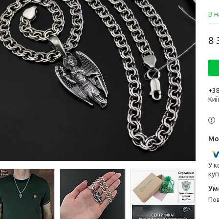
В н
8 
+38
Киї
У к
куп
п