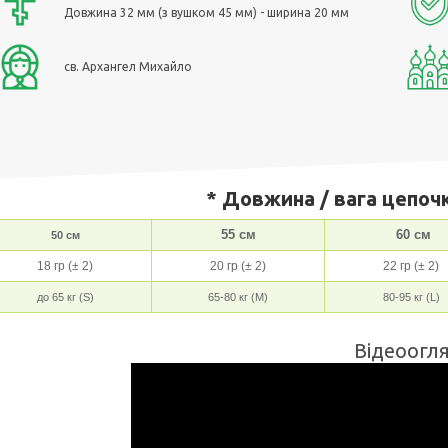
Довжина 32 мм (з вушком 45 мм) - ширина 20 мм
св. Архангел Михайло
* Довжина / вага цепочк
55 см
60 см
50 см
18 гр (± 2)
20 гр (± 2)
22 гр (± 2)
до 65 кг (S)
65-80 кг (M)
80-95 кг (L)
Відеоогля