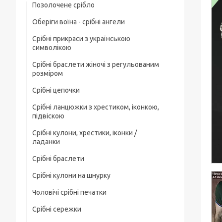
Позолочене срібло
Оберіги воїна - срібні ангели
Срібні прикраси з українською
символікою
Срібні браслети жіночі з регульованим
розміром
Срібні цепочки
Срібні ланцюжки з хрестиком, іконкою,
Чоловічі срібні цепочки
підвіскою
Позолочені срібні ланцюжки
Срібні кулони, хрестики, іконки /
Срібні цепочки з хрестиком
ладанки
Ювелірний шнурок зі срібним замком
Срібні ланцюжки з іконкою чи ладанкою
Срібні браслети
Срібні хрестики
Жіночі цепочки срібні
Позолочені срібні цепочки з хрестиком
Срібні кулони на шнурку
Чоловічі срібні браслети
Срібні підвіски
чи іконкою (ладанкою)
Товсті срібні ланцюжки
Чоловічі срібні печатки
Жіночі срібні браслети
Срібні іконки / ладанки
Срібні ланцюжки з кулонами / підвісками
Дитячі срібні цепочки
Срібні сережки
Чоловічі срібні печатки з чорним
Позолочені срібні браслети
каменем