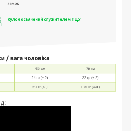
замок
Кулон освячений служителем ПЦУ
и / вага чоловіка
65 см
70 см
24 гр (± 2)
22 гр (± 2)
95+ кг (XL)
110+ кг (XXL)
д: