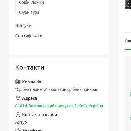
Срібні ложки
Товсті срібні браслети
Срібні чоловічі печатки / перстні з
Фурнітура
золотою накладкою
Чоловічі срібні браслети з золотом
Упаковка та догляд за виробами
Срібні каблучки спаси і збережи
Відгуки
Шовкові браслети з срібними вставками
і застібкою
Сертифікати
Оп
Контакти
"Срібна планета" - магазин срібних прикрас
01014, Землянський провулок 3, Київ, Україна
Артур