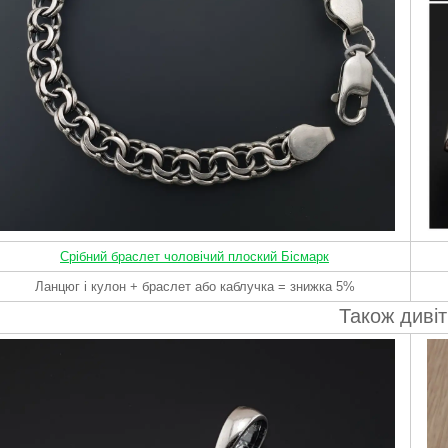
Срібний браслет чоловічий плоский Бісмарк
Ланцюг і кулон + браслет або каблучка = знижка 5%
Також дивіт