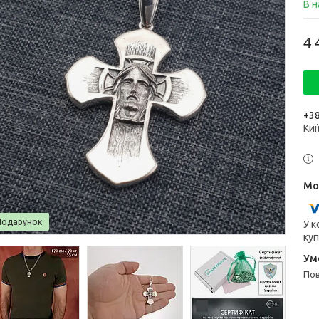
В н
4 
+38
Киї
Подарунок
У к
куп
п