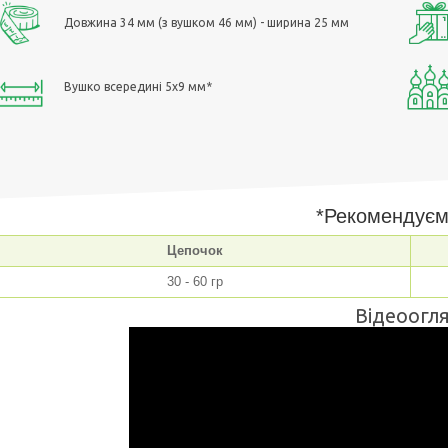
Довжина 34 мм (з вушком 46 мм) - ширина 25 мм
Вушко всередині 5х9 мм*
*Рекомендуєм
Цепочок
30 - 60 гр
Відеоогля