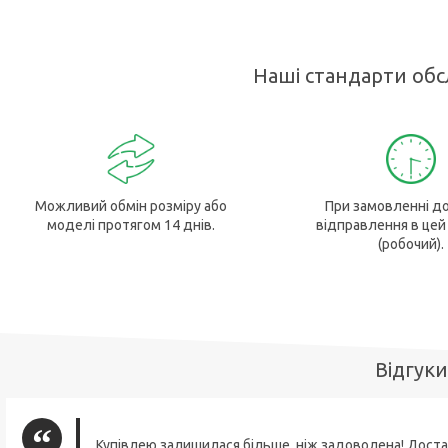
Наші стандарти об
Можливий обмін розміру або
При замовленні до
моделі протягом 14 днів.
відправлення в цей
(робочий).
Відгуки
Купівлею залишилася більше, ніж задоволена! Доста