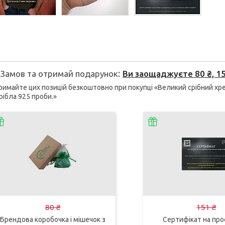
Замов та отримай подарунок
Ви заощаджуєте 80 ₴, 151
имайте цих позицій безкоштовно при покупці «Великий срібний хре
срібла 925 проби.»
80 ₴
151 ₴
Брендова коробочка і мішечок з
Сертифікат на про