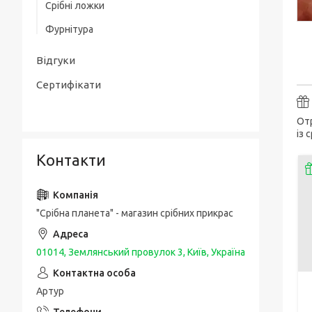
Срібні ложки
Товсті срібні браслети
Срібні чоловічі печатки / перстні з
Фурнітура
золотою накладкою
Чоловічі срібні браслети з золотом
Упаковка та догляд за виробами
Срібні каблучки спаси і збережи
Відгуки
Шовкові браслети з срібними вставками
і застібкою
Сертифікати
Отр
із 
Контакти
"Срібна планета" - магазин срібних прикрас
01014, Землянський провулок 3, Київ, Україна
Артур