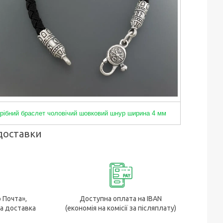
рібний браслет чоловічий шовковий шнур ширина 4 мм
доставки
р Почта»,
Доступна оплата на IBAN
а доставка
(економія на комісії за післяплату)