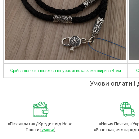
Срібна цепочка шовкова шнурок зі вставками ширина 4 мм
С
Умови оплати і 
«Післяплата» / Кредит від Нової
«Новая Почта», «Ук
Пошти
(
умови
)
«Розетка», міжнародн