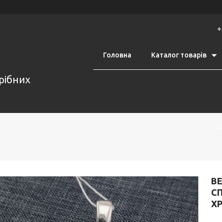
+
Головна
Каталог товарів
срібних
В
С
ХР