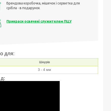
Брендова коробочка, мішечок і серветка для
срібла - в подарунок
Прикраси освячені служителем ПЦУ
о для:
Шнурів
3 - 4 мм
д: