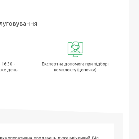
слуговування
 16:30 -
Експертна допомога при підборі
 же день
комплекту (цепочки)
вка оперативна, продавець дуже ввічливий. Від