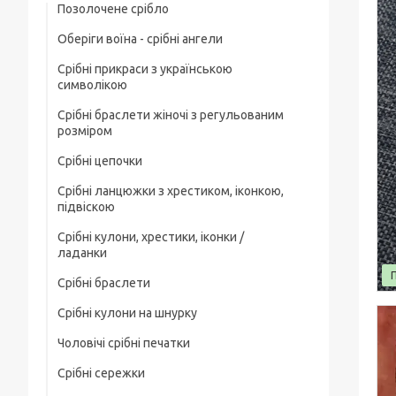
Позолочене срібло
Оберіги воїна - срібні ангели
Срібні прикраси з українською
символікою
Срібні браслети жіночі з регульованим
розміром
Срібні цепочки
Срібні ланцюжки з хрестиком, іконкою,
Чоловічі срібні цепочки
підвіскою
Позолочені срібні ланцюжки
Срібні кулони, хрестики, іконки /
Срібні цепочки з хрестиком
ладанки
Ювелірний шнурок зі срібним замком
Срібні ланцюжки з іконкою чи ладанкою
Срібні браслети
Срібні хрестики
Жіночі цепочки срібні
Позолочені срібні цепочки з хрестиком
Срібні кулони на шнурку
Чоловічі срібні браслети
Срібні підвіски
чи іконкою (ладанкою)
Товсті срібні ланцюжки
Чоловічі срібні печатки
Жіночі срібні браслети
Срібні іконки / ладанки
Срібні ланцюжки з кулонами / підвісками
Дитячі срібні цепочки
Срібні сережки
Чоловічі срібні печатки з чорним
Позолочені срібні браслети
каменем