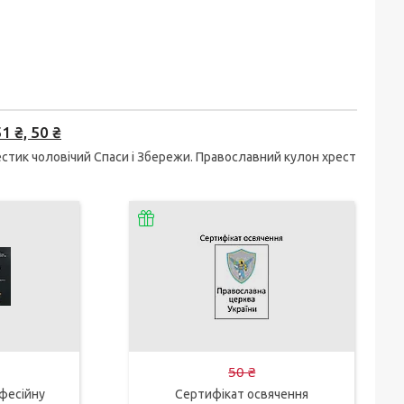
 ₴, 50 ₴
стик чоловічий Спаси і Збережи. Православний кулон хрест
50 ₴
фесійну
Сертифікат освячення