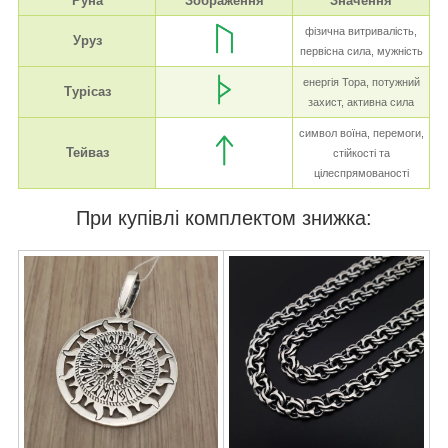
Руна
Зображення
Значення
фізична витривалість,
Уруз
первісна сила, мужність
енергія Тора, потужний
Турісаз
захист, активна сила
символ воїна, перемоги,
Тейваз
стійкості та
цілеспрямованості
При купівлі комплектом знижка: