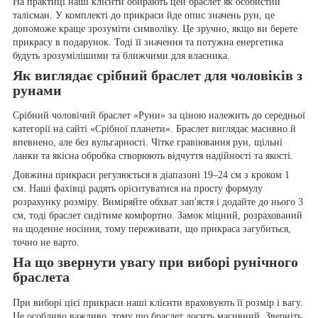
На практиці наші клієнти обирають цей браслет як особистий
талісман. У комплекті до прикраси йде опис значень рун, це
допоможе краще зрозуміти символіку. Це зручно, якщо ви берете
прикрасу в подарунок. Тоді її значення та потужна енергетика
будуть зрозумілішими та ближчими для власника.
Як виглядає срібний браслет для чоловіків з
рунами
Срібний чоловічий браслет «Руни» за ціною належить до середньої
категорії на сайті «Срібної планети». Браслет виглядає масивно й
впевнено, але без вульгарності. Чітке гравіювання рун, щільні
ланки та якісна обробка створюють відчуття надійності та якості.
Довжина прикраси регулюється в діапазоні 19–24 см з кроком 1
см. Наші фахівці радять орієнтуватися на просту формулу
розрахунку розміру. Виміряйте обхват зап'ястя і додайте до нього 3
см, тоді браслет сидітиме комфортно. Замок міцний, розрахований
на щоденне носіння, тому переживати, що прикраса загубиться,
точно не варто.
На що звернути увагу при виборі рунічного
браслета
При виборі цієї прикраси наші клієнти враховують її розмір і вагу.
Це особливо важливо, тому що браслет досить масивний. Зверніть