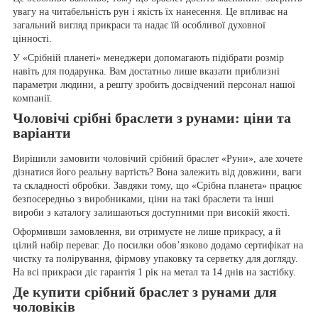
увагу на читабельність рун і якість їх нанесення. Це впливає на
загальний вигляд прикраси та надає їй особливої духовної
цінності.
У «Срібній планеті» менеджери допомагають підібрати розмір
навіть для подарунка. Вам достатньо лише вказати приблизні
параметри людини, а решту зробить досвідчений персонал нашої
компанії.
Чоловічі срібні браслети з рунами: ціни та
варіанти
Вирішили замовити чоловічий срібний браслет «Руни», але хочете
дізнатися його реальну вартість? Вона залежить від довжини, ваги
та складності обробки. Завдяки тому, що «Срібна планета» працює
безпосередньо з виробниками, ціни на такі браслети та інші
вироби з каталогу залишаються доступними при високій якості.
Оформивши замовлення, ви отримуєте не лише прикрасу, а й
цілий набір переваг. До посилки обов’язково додамо сертифікат на
чистку та полірування, фірмову упаковку та серветку для догляду.
На всі прикраси діє гарантія 1 рік на метал та 14 днів на застібку.
Де купити срібний браслет з рунами для
чоловіків