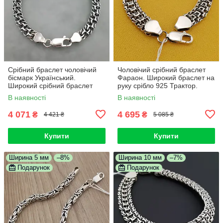
Срібний браслет чоловічий
Чоловічий срібний браслет
бісмарк Український.
Фараон. Широкий браслет на
Широкий срібний браслет
руку срібло 925 Трактор.
чоловічий 8 мм. 21 см
Ширина 9 мм. 22 розмір
В наявності
В наявності
4 071
4 695
₴
₴
4 421 ₴
5 085 ₴
Купити
Купити
Ширина 5 мм
–8%
Ширина 10 мм
–7%
Подарунок
Подарунок