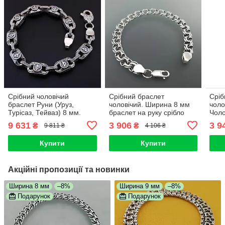
Срібний чоловічий
Срібний браслет
Сріб
браслет Руни (Уруз,
чоловічий. Ширина 8 мм
чоло
Турісаз, Тейваз) 8 мм.
браслет на руку срібло
Чоло
Браслет - оберіг на руку
925 бісмарк. Довжина 20
брас
9 631
3 906
3 9
₴
₴
9 811 ₴
4 106 ₴
срібний чоловічий. 22 см
см
Купити
Купити
Акційні пропозиції та новинки
Ширина 8 мм
–8%
Ширина 9 мм
–8%
Подарунок
Подарунок