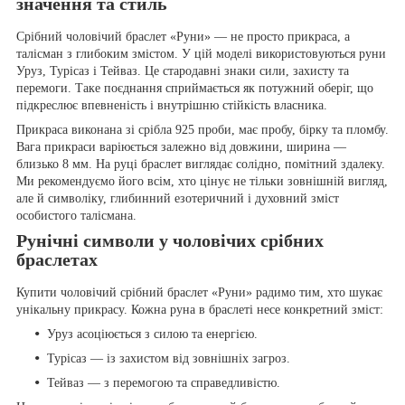
значення та стиль
Срібний чоловічий браслет «Руни» — не просто прикраса, а
талісман з глибоким змістом. У цій моделі використовуються руни
Уруз, Турісаз і Тейваз. Це стародавні знаки сили, захисту та
перемоги. Таке поєднання сприймається як потужний оберіг, що
підкреслює впевненість і внутрішню стійкість власника.
Прикраса виконана зі срібла 925 проби, має пробу, бірку та пломбу.
Вага прикраси варіюється залежно від довжини, ширина —
близько 8 мм. На руці браслет виглядає солідно, помітний здалеку.
Ми рекомендуємо його всім, хто цінує не тільки зовнішній вигляд,
але й символіку, глибинний езотеричний і духовний зміст
особистого талісмана.
Рунічні символи у чоловічих срібних
браслетах
Купити чоловічий срібний браслет «Руни» радимо тим, хто шукає
унікальну прикрасу. Кожна руна в браслеті несе конкретний зміст:
Уруз асоціюється з силою та енергією.
Турісаз — із захистом від зовнішніх загроз.
Тейваз — з перемогою та справедливістю.