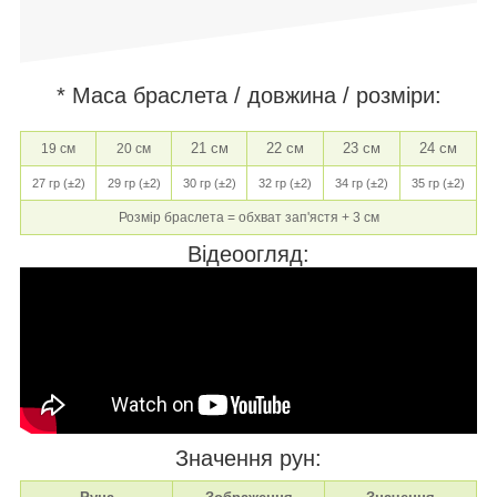
* Маса браслета / довжина / розміри:
21 см
22 см
23 см
24 см
19 см
20 см
27 гр (±2)
29 гр (±2)
30 гр (±2)
32 гр (±2)
34 гр (±2)
35 гр (±2)
Розмір браслета = обхват зап'ястя + 3 см
Відеоогляд:
Значення рун: