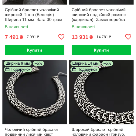
Срібний браслет чоловічий
Срібний браслет чоловічий
широкий Пітон (Венеція).
широкий подвійний рамзес
Ширина 11 мм. Вага 30 грам
(кардинал). Замок коробка.
Ширина 1,5 см. Довжина 22
В наявності
В наявності
см
7 491
13 931
₴
₴
7 991 ₴
14 781 ₴
Купити
Купити
Ширина 9 мм
–6%
Ширина 14 мм
–6%
Подарунок
Подарунок
Чоловічий срібний браслет
Широкий браслет срібний
подвійний лисячий хвіст
чоловічий фараон (тризуб,