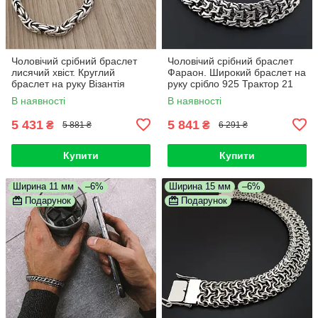
Чоловічий срібний браслет
Чоловічий срібний браслет
лисячий хвіст. Круглий
Фараон. Широкий браслет на
браслет на руку Візантія
руку срібло 925 Трактор 21
чорнене срібло 925 21 см
розмір
В наявності
В наявності
5 431
5 841
₴
₴
5 881 ₴
6 291 ₴
Купити
Купити
Ширина 11 мм
–6%
Ширина 15 мм
–6%
Подарунок
Подарунок