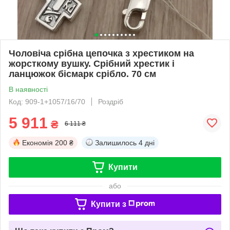
Чоловіча срібна цепочка з хрестиком на
жорсткому вушку. Срібний хрестик і
ланцюжок бісмарк срібло. 70 см
В наявності
Код: 909-1+1057/16/70
Роздріб
5 911
₴
6 111 ₴
Економія
200 ₴
Залишилось
4 дні
Купити
або
Купити з