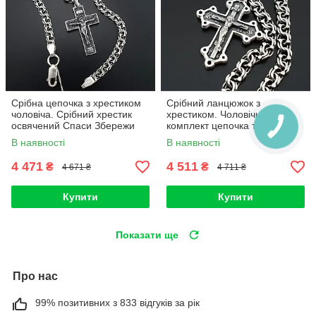
Срібна цепочка з хрестиком
Срібний ланцюжок з
чоловіча. Срібний хрестик
хрестиком. Чоловічий
освячений Спаси Збережи
комплект цепочка та кулон
ланцюжок на шию бісмарк 55
срібло 925. 55 см
В наявності
В наявності
см
4 471
4 511
₴
₴
4 671 ₴
4 711 ₴
Купити
Купити
Показати ще
Про нас
99% позитивних з 833 відгуків за рік