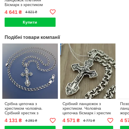
Бісмарк з хрестиком
"Спаси Сохрани" чоловіча
4 641
₴
4 821 ₴
925 проби.
Купити
Подібні товари компанії
Срібна цепочка з
Срібний ланцюжок з
Позо
хрестиком чоловіча.
хрестиком. Чоловіча
ланц
Срібний хрестик з
цепочка бісмарк і хрестик
жорс
жорстким вушком і
з жорстким вушком.
цепо
4 131
4 571
4 5
₴
₴
4 281 ₴
4 771 ₴
ланцюжок бісмарк срібло.
хрес
55 см