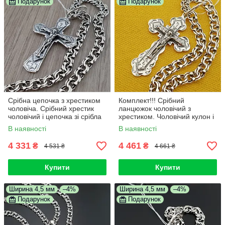
Подарунок
Подарунок
Срібна цепочка з хрестиком
Комплект!!! Срібний
чоловіча. Срібний хрестик
ланцюжок чоловічий з
чоловічий і цепочка зі срібла
хрестиком. Чоловічий кулон і
925. Довжина 55 см
цепочка на шию. Срібло 925
В наявності
В наявності
4 331
4 461
₴
₴
4 531 ₴
4 661 ₴
Купити
Купити
Ширина 4,5 мм
–4%
Ширина 4,5 мм
–4%
Подарунок
Подарунок