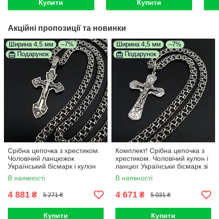
Купити
Купити
Акційні пропозиції та новинки
Ширина 4,5 мм
–7%
Ширина 4,5 мм
–7%
Подарунок
Подарунок
Срібна цепочка з хрестиком.
Комплект! Срібна цепочка з
Чоловічий ланцюжок
хрестиком. Чоловічий кулон і
Український бісмарк і кулон
ланцюг Українськи бісмарк зі
хрестик з жорстким вушком.
срібла 925
В наявності
В наявності
4 881
4 671
₴
₴
5 271 ₴
5 031 ₴
Купити
Купити