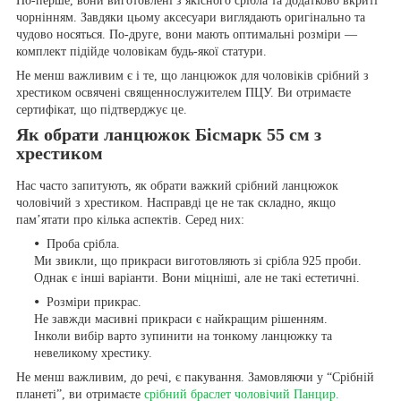
По-перше, вони виготовлені з якісного срібла та додатково вкриті
чорнінням. Завдяки цьому аксесуари виглядають оригінально та
чудово носяться. По-друге, вони мають оптимальні розміри —
комплект підійде чоловікам будь-якої статури.
Не менш важливим є і те, що ланцюжок для чоловіків срібний з
хрестиком освячені священнослужителем ПЦУ. Ви отримаєте
сертифікат, що підтверджує це.
Як обрати ланцюжок Бісмарк 55 см з
хрестиком
Нас часто запитують, як обрати важкий срібний ланцюжок
чоловічий з хрестиком. Насправді це не так складно, якщо
пам’ятати про кілька аспектів. Серед них:
Проба срібла.
Ми звикли, що прикраси виготовляють зі срібла 925 проби.
Однак є інші варіанти. Вони міцніші, але не такі естетичні.
Розміри прикрас.
Не завжди масивні прикраси є найкращим рішенням.
Інколи вибір варто зупинити на тонкому ланцюжку та
невеликому хрестику.
Не менш важливим, до речі, є пакування. Замовляючи у “Срібній
планеті”, ви отримаєте
срібний браслет чоловічий Панцир.