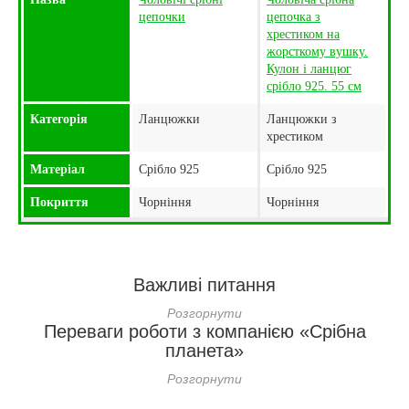
цепочки
цепочка з
хрестиком на
жорсткому вушку.
Кулон і ланцюг
срібло 925. 55 см
Категорія
Ланцюжки
Ланцюжки з
хрестиком
Матеріал
Срібло 925
Срібло 925
Покриття
Чорніння
Чорніння
Важливі питання
Переваги роботи з компанією «Срібна
планета»