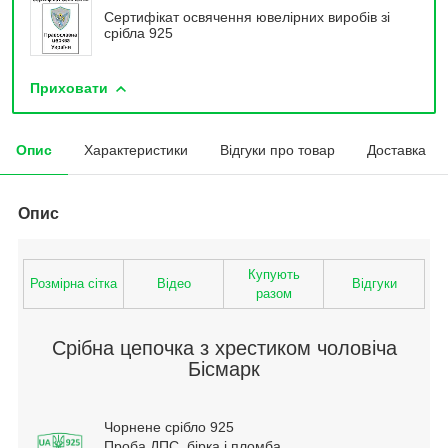
Сертифікат освячення ювелірних виробів зі
срібла 925
Приховати
Опис
Характеристики
Відгуки про товар
Доставка
Опис
Купують
Розмірна сітка
Відео
Відгуки
разом
Срібна цепочка з хрестиком чоловіча
Бісмарк
Чорнене срібло 925
Проба ДПС, бірка і пломба