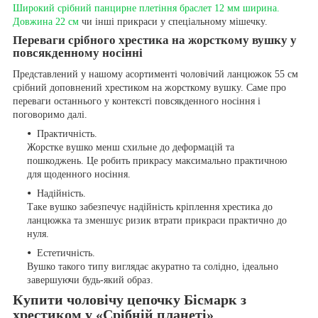
Широкий срібний панцирне плетіння браслет 12 мм ширина.
Довжина 22 см
чи інші прикраси у спеціальному мішечку.
Переваги срібного хрестика на жорсткому вушку у
повсякденному носінні
Представлений у нашому асортименті чоловічий ланцюжок 55 см
срібний доповнений хрестиком на жорсткому вушку. Саме про
переваги останнього у контексті повсякденного носіння і
поговоримо далі.
Практичність.
Жорстке вушко менш схильне до деформацій та
пошкоджень. Це робить прикрасу максимально практичною
для щоденного носіння.
Надійність.
Таке вушко забезпечує надійність кріплення хрестика до
ланцюжка та зменшує ризик втрати прикраси практично до
нуля.
Естетичність.
Вушко такого типу виглядає акуратно та солідно, ідеально
завершуючи будь-який образ.
Купити чоловічу цепочку Бісмарк з
хрестиком у «Срібній планеті»