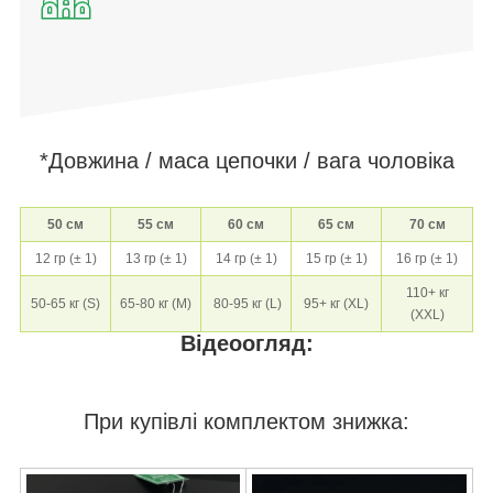
*Довжина / маса цепочки / вага чоловіка
50 см
55 см
60 см
65 см
70 см
12 гр (± 1)
13 гр (± 1)
14 гр (± 1)
15 гр (± 1)
16 гр (± 1)
110+ кг
50-65 кг (S)
65-80 кг (M)
80-95 кг (L)
95+ кг (XL)
(
X
XL)
Відеоогляд:
При купівлі комплектом знижка: