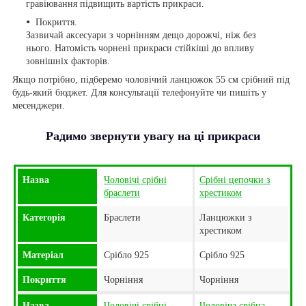
гравіювання підвищить вартість прикраси.
Покриття.
Зазвичай аксесуари з чорнінням дещо дорожчі, ніж без
нього. Натомість чорнені прикраси стійкіші до впливу
зовнішніх факторів.
Якщо потрібно, підберемо чоловічий ланцюжок 55 см срібний під
будь-який бюджет. Для консультації телефонуйте чи пишіть у
месенджери.
Радимо звернути увагу на ці прикраси
Назва
Чоловічі срібні
Срібні цепочки з
браслети
хрестиком
Категорія
Браслети
Ланцюжки з
хрестиком
Матеріал
Срібло 925
Срібло 925
Покриття
Чорніння
Чорніння
Назва
Чоловічі срібні
Чоловіча срібна