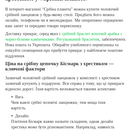
В інтернет-магазині “Срібна планета” можна купити чоловічий
срібний ланцюжок у будь-якому стилі. Придбати його можна
онлайн, телефоном чи в месенджерах. Ми оперативно опрацюємо
ваш запит та передамо товари перевізнику.
Доставку прикрас, серед яких і
срібний браслет жіночий арабка з
чорно-білими камінчиками. Регульований браслетик
, забезпечують
Нова пошта та Укрпошта. Обирайте улюбленого перевізника та
очікуйте сповіщення про прибуття прикрас у найближче поштове
відділення.
Ціна на срібну цепочку Бісмарк з хрестиком —
ключові фактори
Зазвичай чоловічий срібний ланцюжок у комплекті з хрестиком
зазвичай купують у подарунок. Вся справа у тому, що ці прикраси
відносно дорогі. Їхня вартість визначається такими аспектами:
Вага.
Чим важчі срібні чоловічі ланцюжки, тим вища їхня
вартість.
Дизайн.
Плетіння Бісмарк важко назвати складним, однак дизайн
хрестика може бути різноманітним. Наприклад, наявність