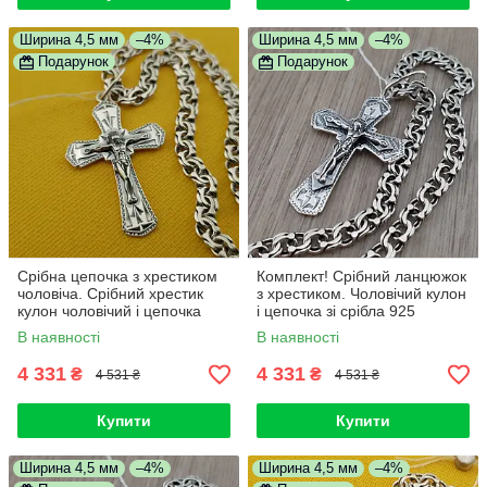
Ширина 4,5 мм
–4%
Ширина 4,5 мм
–4%
Подарунок
Подарунок
Срібна цепочка з хрестиком
Комплект! Срібний ланцюжок
чоловіча. Срібний хрестик
з хрестиком. Чоловічий кулон
кулон чоловічий і цепочка
і цепочка зі срібла 925
Бісмарк. 55 см
В наявності
В наявності
4 331
4 331
₴
₴
4 531 ₴
4 531 ₴
Купити
Купити
Ширина 4,5 мм
–4%
Ширина 4,5 мм
–4%