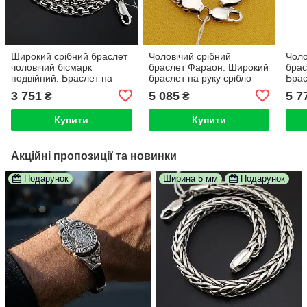
Широкий срібний браслет
Чоловічий срібний
Чоло
чоловічий бісмарк
браслет Фараон. Широкий
брас
подвійний. Браслет на
браслет на руку срібло
Брас
руку срібло 925. Ширина 9
925 Трактор. Ширина 9
925.
3 751
5 085
5 7
₴
₴
мм. Довжина 18,5 см
мм. 22 розмір
Довж
Купити
Купити
Акційні пропозиції та новинки
Подарунок
Ширина 5 мм
Подарунок