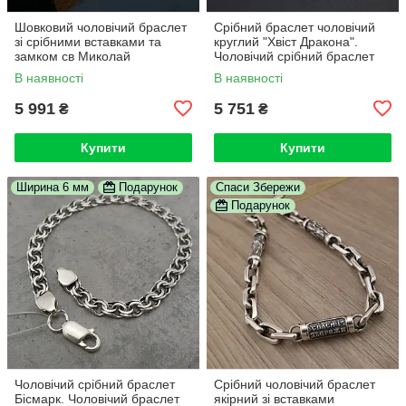
Шовковий чоловічий браслет
Срібний браслет чоловічий
зі срібними вставками та
круглий "Хвіст Дракона".
замком св Миколай
Чоловічий срібний браслет
Чудотворець. Чоловічий
діаметр 5 мм. Довжина 22 см
В наявності
В наявності
браслет Спаси і Збережи. 20
см
5 991
5 751
₴
₴
Купити
Купити
Ширина 6 мм
Подарунок
Спаси Збережи
Подарунок
Чоловічий срібний браслет
Срібний чоловічий браслет
Бісмарк. Чоловічий браслет
якірний зі вставками