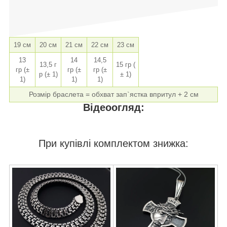
19 см
20 см
21 см
22 см
23 см
13
14
14,5
13,5 г
15 гр (
гр (±
гр (±
гр (±
р (± 1)
± 1)
1)
1)
1)
Розмір браслета = обхват зап`ястка впритул + 2 см
Відеоогляд:
При купівлі комплектом знижка: