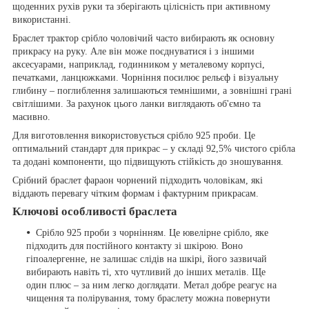
щоденних рухів руки та зберігають цілісність при активному
використанні.
Браслет трактор срібло чоловічий часто вибирають як основну
прикрасу на руку. Але він може поєднуватися і з іншими
аксесуарами, наприклад, годинником у металевому корпусі,
печатками, ланцюжками. Чорніння посилює рельєф і візуальну
глибину – поглиблення залишаються темнішими, а зовнішні грані
світлішими. За рахунок цього ланки виглядають об'ємно та
масивно.
Для виготовлення використовується срібло 925 проби. Це
оптимальний стандарт для прикрас – у складі 92,5% чистого срібла
та додані компоненти, що підвищують стійкість до зношування.
Срібний браслет фараон чорнений підходить чоловікам, які
віддають перевагу чітким формам і фактурним прикрасам.
Ключові особливості браслета
Срібло 925 проби з чорнінням. Це ювелірне срібло, яке
підходить для постійного контакту зі шкірою. Воно
гіпоалергенне, не залишає слідів на шкірі, його зазвичай
вибирають навіть ті, хто чутливий до інших металів. Ще
один плюс – за ним легко доглядати. Метал добре реагує на
чищення та полірування, тому браслету можна повернути