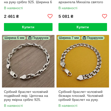
на руку срібло 925. Ширина 6
архангела Михаїла святого
мм. 19 см
Миколая Спаси Збережи. 19
В наявності
В наявності
см
2 461
5 081
₴
₴
Купити
Купити
Ширина 6 мм
Подарунок
Ширина 7 мм
Подарунок
Срібний браслет чоловічий
Срібний браслет чоловічий
подвійний якір. Цепочка на
бісмарк плоский. Чоловічий
руку якірна срібло 925.
срібний браслет на руку.
Ширина 6 мм. Довжина 20 см
Ширина 7 мм / 19 см
В наявності
В наявності