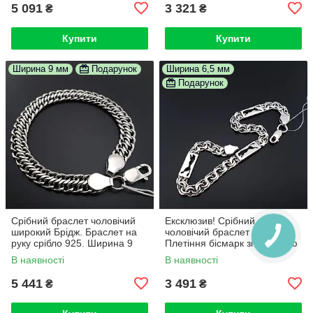
5 091
3 321
₴
₴
Купити
Купити
Ширина 9 мм
Подарунок
Ширина 6,5 мм
Подарунок
Срібний браслет чоловічий
Ексклюзив! Срібний
широкий Брідж. Браслет на
чоловічий браслет на руку.
руку срібло 925. Ширина 9
Плетіння бісмарк зі вставкою
мм. Довжина 19 см
Гепард Пума Пантера. 20,5
В наявності
В наявності
см
5 441
3 491
₴
₴