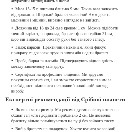
акуратний вигляд навіть з часом.
Маса 13-15 г, ширина близько 9 мм. Точна вага залежить
від довжини. Широкий браслет чоловічий 9 мм досить
масивний і міцний, виразно виглядає на зап'ясті.
Довжина від 18 до 24 см з кроком 1 см. Можна підібрати
точний варіант, наприклад, браслет фараон срібло 21 см,
щоб він відповідав обхвату руки без зайвого запасу.
Замок карабін. Практичний механізм, який фіксує
прикрасу та дозволяє зручно зняти або надіти браслет.
Проба, бирка та пломба. Підтверджують відповідність
металу заявленому стандарту.
Сертифікат на професійне чищення. Ми даруємо
покупцям сертифікат, і ви зможете скористатися ним за
необхідності відновити початковий зовнішній вигляд
виробу.
Експертні рекомендації від Срібної планети
Як визначити розмір. Ми рекомендуємо орієнтуватися на
обхват зап'ястя і додавати приблизно 2 см. Це дозволяє
браслету вільно розміщуватися на руці без зайвого тиску.
Вибір браслету на подарунок. Хочете купити чоловічий