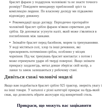
браслет фараон у подарунок чоловікові та не знаєте точного
розміру? Повідомте менеджеру приблизний зріст та
комплекцію людини. По власному досвіду ми підкажемо
відповідну довжину.
Рекомендації щодо догляду. Періодично протирайте
чоловічий браслет срібло фараон м'якою серветкою для
срібла. Це допомагає усунути наліт, який може з'являтися в
поглибленнях між ланками.
Знімайте браслет перед басейном, морем та тренуваннями.
У воді містяться солі, хлор та інші речовини, які
прискорюють потемніння срібла, особливо у місцях
чорніння. Під час тренувань браслет контактує з потом і
може отримувати удари об тверді поверхні. Якщо знімати
прикрасу заздалегідь, метал довше зберігає свій колір, а
ланки та замок залишаються у робочому стані.
Дивіться схожі чоловічі моделі
Якщо вам подобається браслет срібло 925 трактор, зверніть увагу і
на інші товари. У каталозі є різні категорії прикрас на будь-який
смак, що дозволить обрати аксесуари під конкретний стиль.
Прикраси, що можуть вас зацікавити